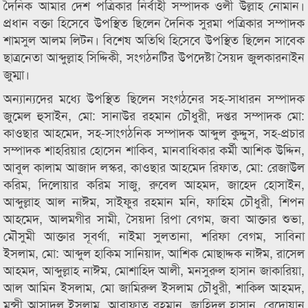
দৈনিক আমার দেশ পত্রিকার নির্বাহী সম্পাদক ওলী উল্লাহ নোমান।
প্রধান বক্তা হিসেবে উপস্থিত ছিলেন দৈনিক সুরমা পত্রিকার সম্পাদক
শামসুল আলম লিটন। বিশেষ অতিথি হিসেবে উপস্থিত ছিলেন সাবেক
ছাত্রনেতা আব্দুল্লাহ সিদ্দিকী, সংগঠনটির উপদেষ্টা সৈয়দ জুলকারনাইন
জুম্মা।
অন্যান্যদের মধ্যে উপস্থিত ছিলেন সংগঠনের সহ-সাধারন সম্পাদক
জুমেল হুসাইন, মো: সানাউর রহমান চৌধুরী, দপ্তর সম্পাদক মো:
কাওছার আহমেদ, সহ-সাংগঠনিক সম্পাদক আব্দুল কুদ্দুস, সহ-প্রচার
সম্পাদক শাহরিয়ার হোসেন শাকিব, মানবাধিকার কর্মী আশিক উদ্দিন,
আবুল কালাম আজাদ লস্কর, কাওছার আহমেদ রিফাত, মো: রেজাউল
করিম, দিলোয়ার করিম সাজু, রুবেল আহমদ, জাহেদ হোসাইন,
আব্দুল্লাহ আল নাঈম, সাইফুর রহমান মনি, ফাহিম চৌধুরী, শিপন
আহমেদ, আলমগীর সামী, সৈয়দা রিপা বেগম, জবা আক্তার শুভা,
মৌসুমী আক্তার সূবর্ণা, নাইমা সুলতানা, শরিফা বেগম, সাবিনা
ইসলাম, মো: আব্দুল হাকিম সানিয়াদ, আশিক মোছাদ্দক নাঈম, রাসেল
আহমদ, আব্দুল্লাহ নাঈম, মোশাহিদ আলী, মনসুরুল হাসান জাকারিয়া,
আল আমিন ইসলাম, মো জামিরুল ইসলাম চৌধুরী, শাকিল আহমদ,
মুন্সী আসাদুল ইসলাম, আরাফাত রহমান, জাহিদুল হাসান, রেদোয়ান