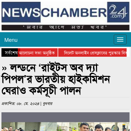
Menu
সর্বশেষ
ন দিবসের আলোচনা সভা অনুষ্ঠিত
সিলেট অনলাইন প্রেসক্লাবের পুরস্কার বিতরণ ও
লোচনা সভা ও সম্মাননা প্রদান
কানাইঘাটের কিশোর আহাদের খুনি সায়েমের আদা
» লন্ডনে ‘রাইটস অব দ্যা
পিপল’র ভারতীয় হাইকমিশন
ঘেরাও কর্মসূচী পালন
প্রকাশিত: ০৮. মে. ২০২৪ | বুধবার