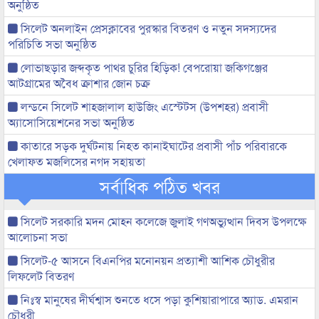
অনুষ্ঠিত
সিলেট অনলাইন প্রেসক্লাবের পুরস্কার বিতরণ ও নতুন সদস্যদের
পরিচিতি সভা অনুষ্ঠিত
লোভাছড়ার জব্দকৃত পাথর চুরির হিড়িক! বেপরোয়া জকিগঞ্জের
আটগ্রামের অবৈধ ক্রাশার জোন চক্র
লন্ডনে সিলেট শাহজালাল হাউজিং এস্টেটস (উপশহর) প্রবাসী
অ্যাসোসিয়েশনের সভা অনুষ্ঠিত
কাতারে সড়ক দুর্ঘটনায় নিহত কানাইঘাটের প্রবাসী পাঁচ পরিবারকে
খেলাফত মজলিসের নগদ সহায়তা
সর্বাধিক পঠিত খবর
সিলেট সরকারি মদন মোহন কলেজে জুলাই গণঅভ্যুত্থান দিবস উপলক্ষে
আলোচনা সভা
সিলেট-৫ আসনে বিএনপির মনোনয়ন প্রত্যাশী আশিক চৌধুরীর
লিফলেট বিতরণ
নিঃস্ব মানুষের দীর্ঘশ্বাস শুনতে ধসে পড়া কুশিয়ারাপারে অ্যাড. এমরান
চৌধুরী