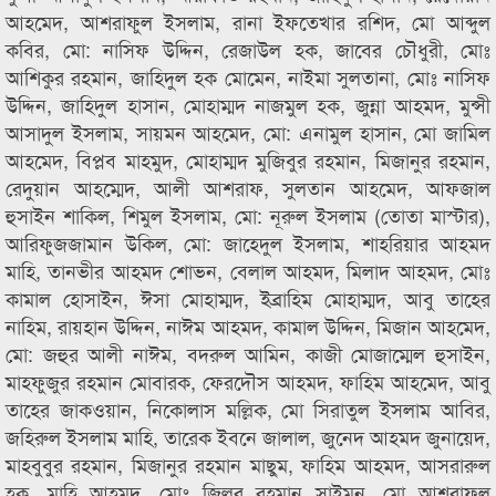
আহমেদ, আশরাফুল ইসলাম, রানা ইফতেখার রশিদ, মো আব্দুল
কবির, মো: নাসিফ উদ্দিন, রেজাউল হক, জাবের চৌধুরী, মোঃ
আশিকুর রহমান, জাহিদুল হক মোমেন, নাইমা সুলতানা, মোঃ নাসিফ
উদ্দিন, জাহিদুল হাসান, মোহাম্মদ নাজমুল হক, জুন্না আহমদ, মুন্সী
আসাদুল ইসলাম, সায়মন আহমেদ, মো: এনামুল হাসান, মো জামিল
আহমেদ, বিপ্লব মাহমুদ, মোহাম্মদ মুজিবুর রহমান, মিজানুর রহমান,
রেদুয়ান আহম্মেদ, আলী আশরাফ, সুলতান আহমেদ, আফজাল
হুসাইন শাকিল, শিমুল ইসলাম, মো: নূরুল ইসলাম (তোতা মাস্টার),
আরিফুজজামান উকিল, মো: জাহেদুল ইসলাম, শাহরিয়ার আহমদ
মাহি, তানভীর আহমদ শোভন, বেলাল আহমদ, মিলাদ আহমদ, মোঃ
কামাল হোসাইন, ঈসা মোহাম্মদ, ইব্রাহিম মোহাম্মদ, আবু তাহের
নাহিম, রায়হান উদ্দিন, নাঈম আহমদ, কামাল উদ্দিন, মিজান আহমেদ,
মো: জহুর আলী নাঈম, বদরুল আমিন, কাজী মোজাম্মেল হুসাইন,
মাহফুজুর রহমান মোবারক, ফেরদৌস আহমদ, ফাহিম আহমেদ, আবু
তাহের জাকওয়ান, নিকোলাস মল্লিক, মো সিরাতুল ইসলাম আবির,
জহিরুল ইসলাম মাহি, তারেক ইবনে জালাল, জুনেদ আহমদ জুনায়েদ,
মাহবুবুর রহমান, মিজানুর রহমান মাছুম, ফাহিম আহমদ, আসরারুল
হক, মাহি আহমদ, মোঃ জিল্লুর রহমান সাইমুন, মো আশরাফুল