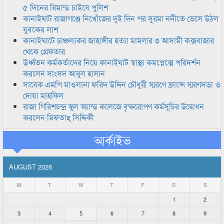
৫ দিনের রিমান্ড চাইবে পুলিশ
কানাইঘাট রাজাগঞ্জে নিখোঁজের দুই দিন পর সুরমা নদীতে ভেসে উঠল
যুবকের লাশ
কানাইঘাটে চাঞ্চল্যকর জাহাঙ্গীর হত্যা মামলার ৩ আসামী কক্সবাজার
থেকে গ্রেফতার
উর্ধ্বতন কর্মকর্তাদের নিয়ে কানাইঘাট স্বাস্থ্য কমপ্লেক্সে পরিদর্শন
করলেন সাংসদ আবুল হাসান
সাবেক এমপি মাওলানা ফরিদ উদ্দিন চৌধুরী স্মরণে ফ্রান্সে স্মরণসভা ও
দোয়া মাহফিল
রাজা গিরিশচন্দ্র স্কুল অ্যান্ড কলেজে বৃক্ষরোপণ কর্মসূচির উদ্বোধন
করলেন মিফতাহ্ সিদ্দিকী
আর্কাইভ
AUGUST 2026
M
T
W
T
F
S
S
1
2
3
4
5
6
7
8
9