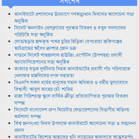
সর্বশেষ
কানাইঘাটে প্রশাসনের উদ্যোগে গণঅভ্যুত্থান দিবসের আলোচনা সভা
অনুষ্ঠিত
সিলেট অনলাইন প্রেসক্লাবের পুরস্কার বিতরণ ও নতুন সদস্যদের
পরিচিতি সভা অনুষ্ঠিত
লোভাছড়ার জব্দকৃত পাথর চুরির হিড়িক! বেপরোয়া জকিগঞ্জের
আটগ্রামের অবৈধ ক্রাশার জোন চক্র
লন্ডনে সিলেট শাহজালাল হাউজিং এস্টেটস (উপশহর) প্রবাসী
অ্যাসোসিয়েশনের সভা অনুষ্ঠিত
কাতারে সড়ক দুর্ঘটনায় নিহত কানাইঘাটের প্রবাসী পাঁচ পরিবারকে
খেলাফত মজলিসের নগদ সহায়তা
বিএনপি সকল ধর্মের মানুষের সমান অধিকার ও ধর্মীয় মুল্যবোধে
বিশ্বাসী: আবুল কাহের চৌ: শামিম
রাজা গিরিশচন্দ্র স্কুলে বার্ষিক ক্রীড়া প্রতিযোগিতার পুরস্কার বিতরণ
সম্পন্ন
সিলেটে বাংলাদেশ গ্রুপ থিয়েটার ফেডারেশানের বিভাগীয় অভিনয়
কর্মশালা সম্পন্ন
বিশ্ব জনসংখ্যা দিবস উপলক্ষে কানাইঘাটে আলোচনা সভা ও সম্মাননা
প্রদান
কানাইঘাটের কিশোর আহাদের খুনি সায়েমের আদালতে আত্মসমর্পন,