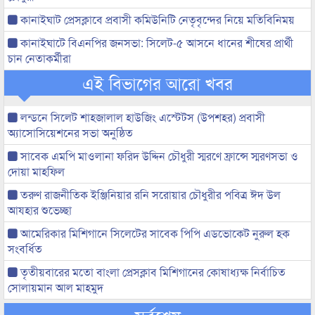
কানাইঘাট প্রেসক্লাবে প্রবাসী কমিউনিটি নেতৃবৃন্দের নিয়ে মতিবিনিময়
কানাইঘাটে বিএনপির জনসভা: সিলেট-৫ আসনে ধানের শীষের প্রার্থী
চান নেতাকর্মীরা
এই বিভাগের আরো খবর
লন্ডনে সিলেট শাহজালাল হাউজিং এস্টেটস (উপশহর) প্রবাসী
অ্যাসোসিয়েশনের সভা অনুষ্ঠিত
সাবেক এমপি মাওলানা ফরিদ উদ্দিন চৌধুরী স্মরণে ফ্রান্সে স্মরণসভা ও
দোয়া মাহফিল
তরুণ রাজনীতিক ইঞ্জিনিয়ার রনি সরোয়ার চৌধুরীর পবিত্র ঈদ উল
আযহার শুভেচ্ছা
আমেরিকার মিশিগানে সিলেটের সাবেক পিপি এডভোকেট নুরুল হক
সংবর্ধিত
তৃতীয়বারের মতো বাংলা প্রেসক্লাব মিশিগানের কোষাধ্যক্ষ নির্বাচিত
সোলায়মান আল মাহমুদ