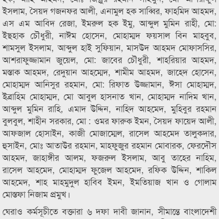
ইসলাম, সৈয়দ গজনফর আলী, এনামুল হক সাব্বির, ফাহমিদ আহমদ,
এস এম আবিদ রেজা, ইমরুল হক ইমু, আব্দুল মুমিন রাহী, মো:
ইছহাক চৌধুরী, নাঈম হোসেন, মোহাম্মদ ফয়সাল বিন মাহবুব,
শামসুল ইসলাম, আব্দুল হাই সুফিয়ান, মাসউদ আহমদ মোফাসসির,
আশরাফুজ্জামান জুয়েল, মো: জাবের চৌধুরী, শাহরিয়ার আহমদ,
মস্তাক আহমদ, রেদুয়ান আহম্মেদ, শামীম আহমদ, জাহেদ হোসেন,
মোহাম্মদ আনিসুর রহমান, মো: রিফাত উজ্জামান, ঈসা মোহাম্মদ,
ইব্রাহিম মোহাম্মদ, মো আবুল হাসনাত খান, মোহাম্মদ নাদিম খান,
আব্দুল মুমিন রাহি, এমাদ উদ্দিন, নাহিদ আহমেদ, মুহিবুর রহমান
বুলবুল, শাহীন সরকার, মো : ওমর ফারুক ইমন, সৈয়দ ফায়েদ আলী,
আফজাল হোসাইন, কাজী মোজাম্মেল, রাসেল আহমেদ তালুকদার,
হুসাইন, মোঃ আতাউর রহমান, মাহফুজুর রহমান মোবারক, ফেরদৌস
আহমদ, জাহাঙ্গীর আলম, ফজরুল ইসলাম, আবু তাহের নাহিম,
রাসেল আহমেদ, মোহাম্মদ ফুজেল আহমেদ, রফিক উদ্দিন, শাকিল
আহমেদ, শাহ মাহমুদুল হাবিব ইমন, ইমতিয়াজ খান ও গোলাম
মোস্তফা নিজাম প্রমুখ।
ঘেরাও কর্মসূচীতে বক্তারা ৬ দফা দাবী জানান, সীমান্তে বাংলাদেশী