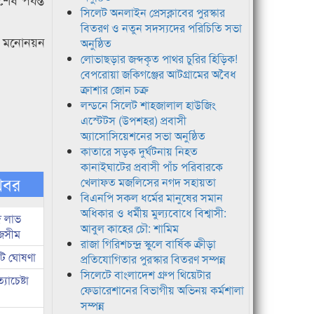
সিলেট অনলাইন প্রেসক্লাবের পুরস্কার
বিতরণ ও নতুন সদস্যদের পরিচিতি সভা
কে মনোনয়ন
অনুষ্ঠিত
লোভাছড়ার জব্দকৃত পাথর চুরির হিড়িক!
বেপরোয়া জকিগঞ্জের আটগ্রামের অবৈধ
ক্রাশার জোন চক্র
লন্ডনে সিলেট শাহজালাল হাউজিং
এস্টেটস (উপশহর) প্রবাসী
অ্যাসোসিয়েশনের সভা অনুষ্ঠিত
কাতারে সড়ক দুর্ঘটনায় নিহত
কানাইঘাটের প্রবাসী পাঁচ পরিবারকে
খবর
খেলাফত মজলিসের নগদ সহায়তা
বিএনপি সকল ধর্মের মানুষের সমান
অধিকার ও ধর্মীয় মুল্যবোধে বিশ্বাসী:
দ লাভ
আবুল কাহের চৌ: শামিম
জসীম
রাজা গিরিশচন্দ্র স্কুলে বার্ষিক ক্রীড়া
টি ঘোষণা
প্রতিযোগিতার পুরস্কার বিতরণ সম্পন্ন
সিলেটে বাংলাদেশ গ্রুপ থিয়েটার
াচেষ্টা
ফেডারেশানের বিভাগীয় অভিনয় কর্মশালা
সম্পন্ন