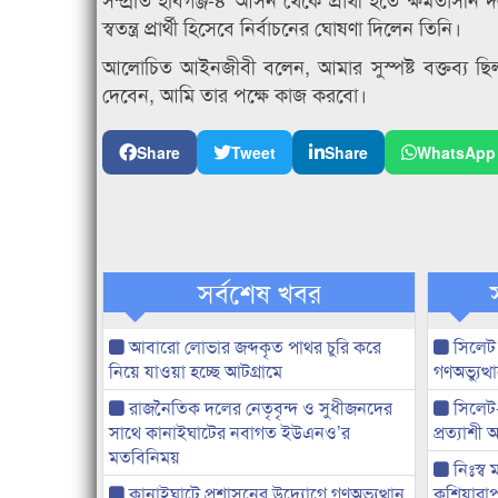
স্বতন্ত্র প্রার্থী হিসেবে নির্বাচনের ঘোষণা দিলেন তিনি।
আলোচিত আইনজীবী বলেন, আমার সুস্পষ্ট বক্তব্য ছিল
দেবেন, আমি তার পক্ষে কাজ করবো।
Share
Tweet
Share
WhatsApp
সর্বশেষ খবর
আবারো লোভার জব্দকৃত পাথর চুরি করে
সিলেট
নিয়ে যাওয়া হচ্ছে আটগ্রামে
গণঅভ্যুত
রাজনৈতিক দলের নেতৃবৃন্দ ও সুধীজনদের
সিলেট
সাথে কানাইঘাটের নবাগত ইউএনও’র
প্রত্যাশ
মতবিনিময়
নিঃস্ব 
কানাইঘাটে প্রশাসনের উদ্যোগে গণঅভ্যুত্থান
কুশিয়ারাপ