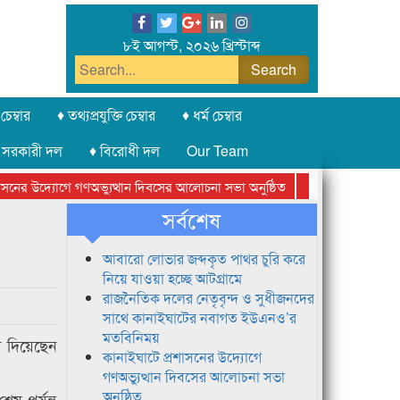
৮ই আগস্ট, ২০২৬ খ্রিস্টাব্দ
চেম্বার
♦ তথ্যপ্রযুক্তি চেম্বার
♦ ধর্ম চেম্বার
 সরকারী দল
♦ বিরোধী দল
Our Team
ের উদ্যোগে গণঅভ্যুত্থান দিবসের আলোচনা সভা অনুষ্ঠিত
সিলেট অনলাইন প্রেসক
সর্বশেষ
আবারো লোভার জব্দকৃত পাথর চুরি করে
নিয়ে যাওয়া হচ্ছে আটগ্রামে
রাজনৈতিক দলের নেতৃবৃন্দ ও সুধীজনদের
সাথে কানাইঘাটের নবাগত ইউএনও’র
মতবিনিময়
ণা দিয়েছেন
কানাইঘাটে প্রশাসনের উদ্যোগে
গণঅভ্যুত্থান দিবসের আলোচনা সভা
অনুষ্ঠিত
ষ পর্যন্ত