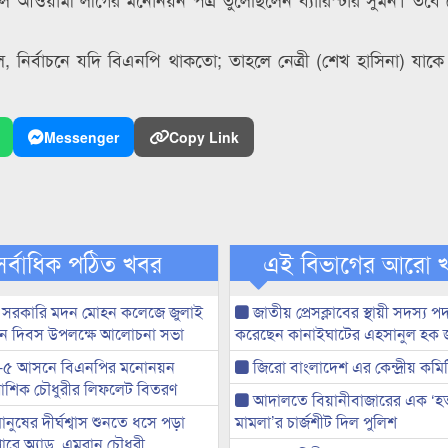
, নির্বাচনে যদি বিএনপি থাকতো; তাহলে নেত্রী (শেখ হাসিনা) যা
Messenger
Copy Link
সর্বাধিক পঠিত খবর
এই বিভাগের আরো 
 সরকারি মদন মোহন কলেজে জুলাই
জাতীয় প্রেসক্লাবের স্থায়ী সদস্য প
্থান দিবস উপলক্ষে আলোচনা সভা
করেছেন কানাইঘাটের এহসানুল হক 
-৫ আসনে বিএনপির মনোনয়ন
জিরো বাংলাদেশ এর কেন্দ্রীয় কমি
ী আশিক চৌধুরীর লিফলেট বিতরণ
আদালতে বিয়ানীবাজারের এক ‘হত্য
মানুষের দীর্ঘশ্বাস শুনতে ধসে পড়া
মামলা’র চার্জশীট দিল পুলিশ
ারে অ্যাড. এমরান চৌধুরী