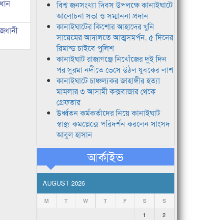
রধান
বিশ্ব জনসংখ্যা দিবস উপলক্ষে কানাইঘাটে
আলোচনা সভা ও সম্মাননা প্রদান
কানাইঘাটের কিশোর আহাদের খুনি
াজধানী
সায়েমের আদালতে আত্মসমর্পন, ৫ দিনের
রিমান্ড চাইবে পুলিশ
কানাইঘাট রাজাগঞ্জে নিখোঁজের দুই দিন
পর সুরমা নদীতে ভেসে উঠল যুবকের লাশ
কানাইঘাটে চাঞ্চল্যকর জাহাঙ্গীর হত্যা
মামলার ৩ আসামী কক্সবাজার থেকে
গ্রেফতার
উর্ধ্বতন কর্মকর্তাদের নিয়ে কানাইঘাট
স্বাস্থ্য কমপ্লেক্সে পরিদর্শন করলেন সাংসদ
আবুল হাসান
আর্কাইভ
AUGUST 2026
M
T
W
T
F
S
S
1
2