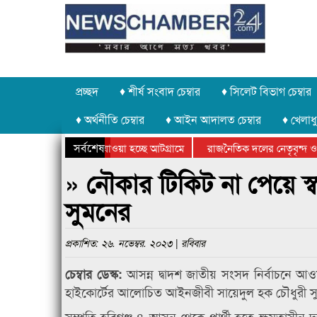
প্রচ্ছদ
♦ শীর্ষ সংবাদ চেম্বার
♦ সিলেট বিভাগ চেম্বার
♦ অর্থনীতি চেম্বার
♦ আইন আদালত চেম্বার
♦ খেলাধু
সর্বশেষ
 পাথর চুরি করে নিয়ে যাওয়া হচ্ছে আটগ্রামে
রাজনৈতিক দলের নেতৃবৃন্দ ও 
 বার্ষিক ক্রীড়া প্রতিযোগিতার পুরস্কার বিতরণ সম্পন্ন
সিলেটে বাংলাদেশ গ্রুপ থিয়ে
» নৌকার টিকিট না পেয়ে স্বতন
সুমনের
প্রকাশিত: ২৬. নভেম্বর. ২০২৩ | রবিবার
আসন্ন দ্বাদশ জাতীয় সংসদ নির্বাচনে আওয়া
চেম্বার ডেস্ক:
হাইকোর্টের আলোচিত আইনজীবী সায়েদুল হক চৌধুরী সু
সম্প্রতি হবিগঞ্জ-৪ আসন থেকে প্রার্থী হতে ক্ষমতাসীন