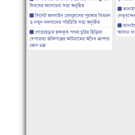
দিবসের আলোচনা সভা অনুষ্ঠিত
কানাইঘা
সিলেট অনলাইন প্রেসক্লাবের পুরস্কার বিতরণ
নেতৃবৃন্দ
ও নতুন সদস্যদের পরিচিতি সভা অনুষ্ঠিত
কানাই
লোভাছড়ার জব্দকৃত পাথর চুরির হিড়িক!
আসনে ধানে
বেপরোয়া জকিগঞ্জের আটগ্রামের অবৈধ ক্রাশার
জোন চক্র