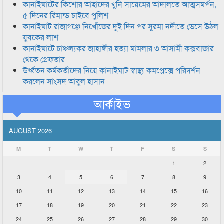
কানাইঘাটের কিশোর আহাদের খুনি সায়েমের আদালতে আত্মসমর্পন,
৫ দিনের রিমান্ড চাইবে পুলিশ
কানাইঘাট রাজাগঞ্জে নিখোঁজের দুই দিন পর সুরমা নদীতে ভেসে উঠল
যুবকের লাশ
কানাইঘাটে চাঞ্চল্যকর জাহাঙ্গীর হত্যা মামলার ৩ আসামী কক্সবাজার
থেকে গ্রেফতার
উর্ধ্বতন কর্মকর্তাদের নিয়ে কানাইঘাট স্বাস্থ্য কমপ্লেক্সে পরিদর্শন
করলেন সাংসদ আবুল হাসান
আর্কাইভ
AUGUST 2026
M
T
W
T
F
S
S
1
2
3
4
5
6
7
8
9
10
11
12
13
14
15
16
17
18
19
20
21
22
23
24
25
26
27
28
29
30