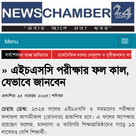
Menu
সর্বশেষ
িয়ে যাওয়া হচ্ছে আটগ্রামে
রাজনৈতিক দলের নেতৃবৃন্দ ও সুধীজনদের সাথে 
তিযোগিতার পুরস্কার বিতরণ সম্পন্ন
সিলেটে বাংলাদেশ গ্রুপ থিয়েটার ফেডারেশানের ব
» এইচএসসি পরীক্ষার ফল কাল,
যেভাবে জানবেন
প্রকাশিত: ২৫. নভেম্বর. ২০২৩ | শনিবার
২০২৩ সালের এইচএসসি ও সমমানের পরীক্ষার
চেম্বার ডেস্ক:
ফলাফল আগামীকাল (রোববার) প্রকাশিত হবে। এ ফলের অপেক্ষায়
রয়েছেন কলেজ, মাদরাসা ও কারিগরি শিক্ষাপ্রতিষ্ঠানের সাড়ে ১৩
লাখেরও বেশি শিক্ষার্থী।