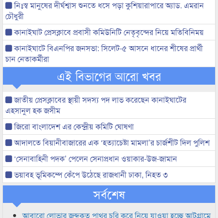
নিঃস্ব মানুষের দীর্ঘশ্বাস শুনতে ধসে পড়া কুশিয়ারাপারে অ্যাড. এমরান
চৌধুরী
কানাইঘাট প্রেসক্লাবে প্রবাসী কমিউনিটি নেতৃবৃন্দের নিয়ে মতিবিনিময়
কানাইঘাটে বিএনপির জনসভা: সিলেট-৫ আসনে ধানের শীষের প্রার্থী
চান নেতাকর্মীরা
এই বিভাগের আরো খবর
জাতীয় প্রেসক্লাবের স্থায়ী সদস্য পদ লাভ করেছেন কানাইঘাটের
এহসানুল হক জসীম
জিরো বাংলাদেশ এর কেন্দ্রীয় কমিটি ঘোষণা
আদালতে বিয়ানীবাজারের এক ‘হত্যাচেষ্টা মামলা’র চার্জশীট দিল পুলিশ
‘সেনাবাহিনী পদক’ পেলেন সেনাপ্রধান ওয়াকার-উজ-জামান
ভয়াবহ ভূমিকম্পে কেঁপে উঠেছে রাজধানী ঢাকা, নিহত ৩
সর্বশেষ
আবারো লোভার জব্দকৃত পাথর চুরি করে নিয়ে যাওয়া হচ্ছে আটগ্রামে