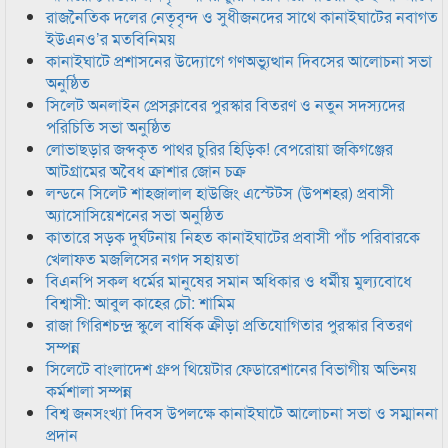
রাজনৈতিক দলের নেতৃবৃন্দ ও সুধীজনদের সাথে কানাইঘাটের নবাগত
ইউএনও’র মতবিনিময়
কানাইঘাটে প্রশাসনের উদ্যোগে গণঅভ্যুত্থান দিবসের আলোচনা সভা
অনুষ্ঠিত
সিলেট অনলাইন প্রেসক্লাবের পুরস্কার বিতরণ ও নতুন সদস্যদের
পরিচিতি সভা অনুষ্ঠিত
লোভাছড়ার জব্দকৃত পাথর চুরির হিড়িক! বেপরোয়া জকিগঞ্জের
আটগ্রামের অবৈধ ক্রাশার জোন চক্র
লন্ডনে সিলেট শাহজালাল হাউজিং এস্টেটস (উপশহর) প্রবাসী
অ্যাসোসিয়েশনের সভা অনুষ্ঠিত
কাতারে সড়ক দুর্ঘটনায় নিহত কানাইঘাটের প্রবাসী পাঁচ পরিবারকে
খেলাফত মজলিসের নগদ সহায়তা
বিএনপি সকল ধর্মের মানুষের সমান অধিকার ও ধর্মীয় মুল্যবোধে
বিশ্বাসী: আবুল কাহের চৌ: শামিম
রাজা গিরিশচন্দ্র স্কুলে বার্ষিক ক্রীড়া প্রতিযোগিতার পুরস্কার বিতরণ
সম্পন্ন
সিলেটে বাংলাদেশ গ্রুপ থিয়েটার ফেডারেশানের বিভাগীয় অভিনয়
কর্মশালা সম্পন্ন
বিশ্ব জনসংখ্যা দিবস উপলক্ষে কানাইঘাটে আলোচনা সভা ও সম্মাননা
প্রদান