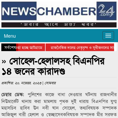
Menu
সর্বশেষ
িয়ে যাওয়া হচ্ছে আটগ্রামে
রাজনৈতিক দলের নেতৃবৃন্দ ও সুধীজনদের সাথে
তিযোগিতার পুরস্কার বিতরণ সম্পন্ন
সিলেটে বাংলাদেশ গ্রুপ থিয়েটার ফেডারেশানের ব
» সোহেল-হেলালসহ বিএনপির
১৪ জনের কারাদণ্ড
প্রকাশিত: ২০. নভেম্বর. ২০২৩ | সোমবার
পুলিশের কাজে বাধা দেওয়ার ঘটনায় রাজধানীর
চেম্বার ডেস্ক:
নিউমার্কেট থানায় করা মামলায় পৃথক দুই ধারায় বিএনপির যুগ্ম
মহাসচিব হাবিব উন নবী খান সোহেল, তথ্যবিষয়ক সম্পাদক
আজিজুল বারী হেলাল ও স্বেচ্ছাসেবকবিষয়ক সম্পাদক মীর সরফত