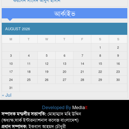
করলেন সাংসদ আবুল হাসান
আর্কাইভ
AUGUST 2026
M
T
W
T
F
S
S
1
2
3
4
5
6
7
8
9
10
11
12
13
14
15
16
17
18
19
20
21
22
23
24
25
26
27
28
29
30
31
« Jul
Developed By
Media
it
সম্পাদক মন্ডলীর সভাপতি:
মোহাম্মাদ মহি উদ্দিন
(অধ্যক্ষ,সার্ক ইন্টারন্যাশনাল কলেজ বাংলাদেশ)
প্রধান সম্পাদক:
ইকবাল আহমদ চৌধুরী