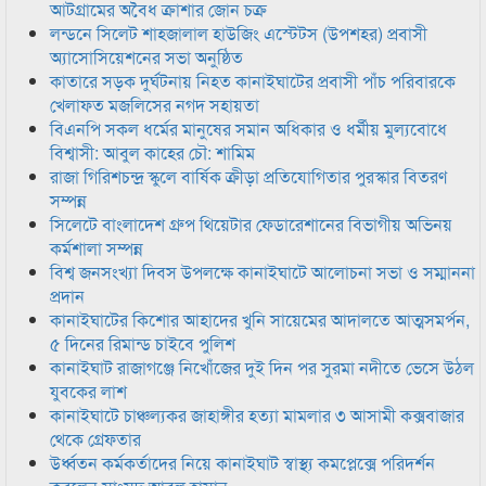
আটগ্রামের অবৈধ ক্রাশার জোন চক্র
লন্ডনে সিলেট শাহজালাল হাউজিং এস্টেটস (উপশহর) প্রবাসী
অ্যাসোসিয়েশনের সভা অনুষ্ঠিত
কাতারে সড়ক দুর্ঘটনায় নিহত কানাইঘাটের প্রবাসী পাঁচ পরিবারকে
খেলাফত মজলিসের নগদ সহায়তা
বিএনপি সকল ধর্মের মানুষের সমান অধিকার ও ধর্মীয় মুল্যবোধে
বিশ্বাসী: আবুল কাহের চৌ: শামিম
রাজা গিরিশচন্দ্র স্কুলে বার্ষিক ক্রীড়া প্রতিযোগিতার পুরস্কার বিতরণ
সম্পন্ন
সিলেটে বাংলাদেশ গ্রুপ থিয়েটার ফেডারেশানের বিভাগীয় অভিনয়
কর্মশালা সম্পন্ন
বিশ্ব জনসংখ্যা দিবস উপলক্ষে কানাইঘাটে আলোচনা সভা ও সম্মাননা
প্রদান
কানাইঘাটের কিশোর আহাদের খুনি সায়েমের আদালতে আত্মসমর্পন,
৫ দিনের রিমান্ড চাইবে পুলিশ
কানাইঘাট রাজাগঞ্জে নিখোঁজের দুই দিন পর সুরমা নদীতে ভেসে উঠল
যুবকের লাশ
কানাইঘাটে চাঞ্চল্যকর জাহাঙ্গীর হত্যা মামলার ৩ আসামী কক্সবাজার
থেকে গ্রেফতার
উর্ধ্বতন কর্মকর্তাদের নিয়ে কানাইঘাট স্বাস্থ্য কমপ্লেক্সে পরিদর্শন