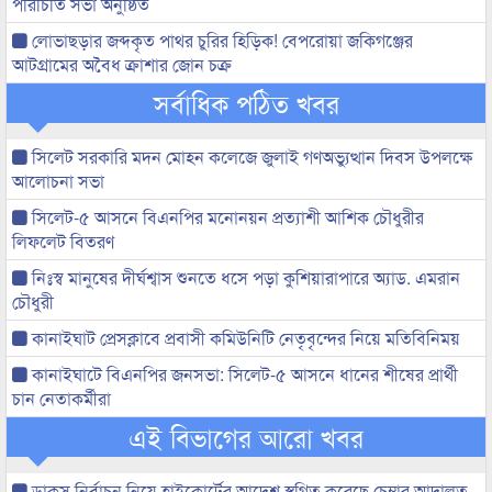
পরিচিতি সভা অনুষ্ঠিত
লোভাছড়ার জব্দকৃত পাথর চুরির হিড়িক! বেপরোয়া জকিগঞ্জের
আটগ্রামের অবৈধ ক্রাশার জোন চক্র
সর্বাধিক পঠিত খবর
সিলেট সরকারি মদন মোহন কলেজে জুলাই গণঅভ্যুত্থান দিবস উপলক্ষে
আলোচনা সভা
সিলেট-৫ আসনে বিএনপির মনোনয়ন প্রত্যাশী আশিক চৌধুরীর
লিফলেট বিতরণ
নিঃস্ব মানুষের দীর্ঘশ্বাস শুনতে ধসে পড়া কুশিয়ারাপারে অ্যাড. এমরান
চৌধুরী
কানাইঘাট প্রেসক্লাবে প্রবাসী কমিউনিটি নেতৃবৃন্দের নিয়ে মতিবিনিময়
কানাইঘাটে বিএনপির জনসভা: সিলেট-৫ আসনে ধানের শীষের প্রার্থী
চান নেতাকর্মীরা
এই বিভাগের আরো খবর
ডাকসু নির্বাচন নিয়ে হাইকোর্টের আদেশ স্থগিত করেছে চেম্বার আদালত