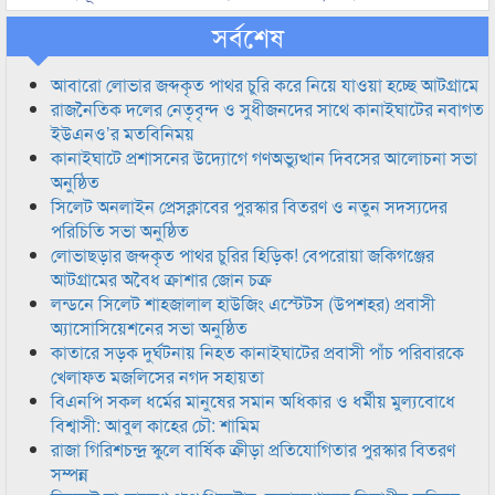
সর্বশেষ
আবারো লোভার জব্দকৃত পাথর চুরি করে নিয়ে যাওয়া হচ্ছে আটগ্রামে
রাজনৈতিক দলের নেতৃবৃন্দ ও সুধীজনদের সাথে কানাইঘাটের নবাগত
ইউএনও’র মতবিনিময়
কানাইঘাটে প্রশাসনের উদ্যোগে গণঅভ্যুত্থান দিবসের আলোচনা সভা
অনুষ্ঠিত
সিলেট অনলাইন প্রেসক্লাবের পুরস্কার বিতরণ ও নতুন সদস্যদের
পরিচিতি সভা অনুষ্ঠিত
লোভাছড়ার জব্দকৃত পাথর চুরির হিড়িক! বেপরোয়া জকিগঞ্জের
আটগ্রামের অবৈধ ক্রাশার জোন চক্র
লন্ডনে সিলেট শাহজালাল হাউজিং এস্টেটস (উপশহর) প্রবাসী
অ্যাসোসিয়েশনের সভা অনুষ্ঠিত
কাতারে সড়ক দুর্ঘটনায় নিহত কানাইঘাটের প্রবাসী পাঁচ পরিবারকে
খেলাফত মজলিসের নগদ সহায়তা
বিএনপি সকল ধর্মের মানুষের সমান অধিকার ও ধর্মীয় মুল্যবোধে
বিশ্বাসী: আবুল কাহের চৌ: শামিম
রাজা গিরিশচন্দ্র স্কুলে বার্ষিক ক্রীড়া প্রতিযোগিতার পুরস্কার বিতরণ
সম্পন্ন