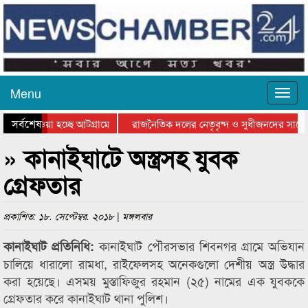
Menu
সর্বশেষ
িয়ে যাওয়া হচ্ছে আটগ্রামে
রাজনৈতিক দলের নেতৃবৃন্দ ও সুধীজনদের সাথে
তিযোগিতার পুরস্কার বিতরণ সম্পন্ন
সিলেটে বাংলাদেশ গ্রুপ থিয়েটার ফেডারেশানের ব
» কানাইঘাটে অস্ত্রসহ যুবক
গ্রেফতার
প্রকাশিত: ১৮. সেপ্টেম্বর. ২০১৮ | মঙ্গলবার
কানাইঘাট পৌরসভার শিবনগর গ্রামে অভিযান
কানাইঘাট প্রতিনিধি:
চালিয়ে ধারালো রামধা, রাইফেলসহ অনেকগুলো দেশীয় অস্ত্র উদ্ধার
করা হয়েছে। এসময় মুস্তাফিজুর রহমান (২৫) নামের এক যুবককে
গ্রেফতার করে কানাইঘাট থানা পুলিশ।