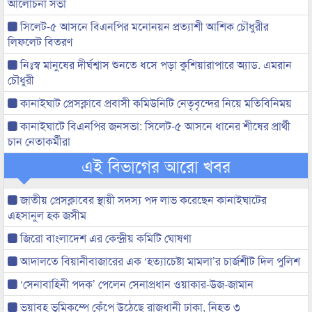
আলোচনা সভা
সিলেট-৫ আসনে বিএনপির মনোনয়ন প্রত্যাশী আশিক চৌধুরীর
লিফলেট বিতরণ
নিঃস্ব মানুষের দীর্ঘশ্বাস শুনতে ধসে পড়া কুশিয়ারাপারে অ্যাড. এমরান
চৌধুরী
কানাইঘাট প্রেসক্লাবে প্রবাসী কমিউনিটি নেতৃবৃন্দের নিয়ে মতিবিনিময়
কানাইঘাটে বিএনপির জনসভা: সিলেট-৫ আসনে ধানের শীষের প্রার্থী
চান নেতাকর্মীরা
এই বিভাগের আরো খবর
জাতীয় প্রেসক্লাবের স্থায়ী সদস্য পদ লাভ করেছেন কানাইঘাটের
এহসানুল হক জসীম
জিরো বাংলাদেশ এর কেন্দ্রীয় কমিটি ঘোষণা
আদালতে বিয়ানীবাজারের এক ‘হত্যাচেষ্টা মামলা’র চার্জশীট দিল পুলিশ
‘সেনাবাহিনী পদক’ পেলেন সেনাপ্রধান ওয়াকার-উজ-জামান
ভয়াবহ ভূমিকম্পে কেঁপে উঠেছে রাজধানী ঢাকা, নিহত ৩