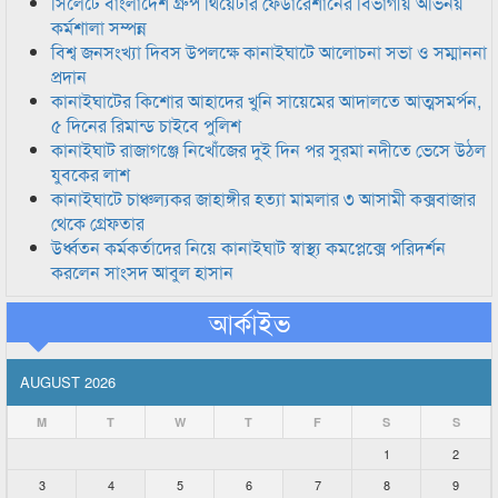
সিলেটে বাংলাদেশ গ্রুপ থিয়েটার ফেডারেশানের বিভাগীয় অভিনয়
কর্মশালা সম্পন্ন
বিশ্ব জনসংখ্যা দিবস উপলক্ষে কানাইঘাটে আলোচনা সভা ও সম্মাননা
প্রদান
কানাইঘাটের কিশোর আহাদের খুনি সায়েমের আদালতে আত্মসমর্পন,
৫ দিনের রিমান্ড চাইবে পুলিশ
কানাইঘাট রাজাগঞ্জে নিখোঁজের দুই দিন পর সুরমা নদীতে ভেসে উঠল
যুবকের লাশ
কানাইঘাটে চাঞ্চল্যকর জাহাঙ্গীর হত্যা মামলার ৩ আসামী কক্সবাজার
থেকে গ্রেফতার
উর্ধ্বতন কর্মকর্তাদের নিয়ে কানাইঘাট স্বাস্থ্য কমপ্লেক্সে পরিদর্শন
করলেন সাংসদ আবুল হাসান
আর্কাইভ
AUGUST 2026
M
T
W
T
F
S
S
1
2
3
4
5
6
7
8
9