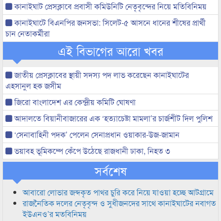
কানাইঘাট প্রেসক্লাবে প্রবাসী কমিউনিটি নেতৃবৃন্দের নিয়ে মতিবিনিময়
কানাইঘাটে বিএনপির জনসভা: সিলেট-৫ আসনে ধানের শীষের প্রার্থী
চান নেতাকর্মীরা
এই বিভাগের আরো খবর
জাতীয় প্রেসক্লাবের স্থায়ী সদস্য পদ লাভ করেছেন কানাইঘাটের
এহসানুল হক জসীম
জিরো বাংলাদেশ এর কেন্দ্রীয় কমিটি ঘোষণা
আদালতে বিয়ানীবাজারের এক ‘হত্যাচেষ্টা মামলা’র চার্জশীট দিল পুলিশ
‘সেনাবাহিনী পদক’ পেলেন সেনাপ্রধান ওয়াকার-উজ-জামান
ভয়াবহ ভূমিকম্পে কেঁপে উঠেছে রাজধানী ঢাকা, নিহত ৩
সর্বশেষ
আবারো লোভার জব্দকৃত পাথর চুরি করে নিয়ে যাওয়া হচ্ছে আটগ্রামে
রাজনৈতিক দলের নেতৃবৃন্দ ও সুধীজনদের সাথে কানাইঘাটের নবাগত
ইউএনও’র মতবিনিময়