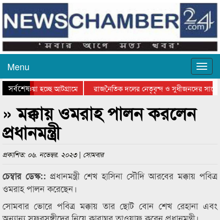
Menu
সর্বশেষ
িয়ে যাওয়া হচ্ছে আটগ্রামে
রাজনৈতিক দলের নেতৃবৃন্দ ও সুধীজনদের সাথে
তিযোগিতার পুরস্কার বিতরণ সম্পন্ন
সিলেটে বাংলাদেশ গ্রুপ থিয়েটার ফেডারেশানের ব
» মক্কায় ওমরাহ পালন করলেন
প্রধানমন্ত্রী
প্রকাশিত: ০৬. নভেম্বর. ২০২৩ | সোমবার
প্রধানমন্ত্রী শেখ হাসিনা সৌদি আরবের মক্কায় পবিত্র
চেম্বার ডেস্ক::
ওমরাহ পালন করেছেন।
সোমবার ভোরে পবিত্র মক্কায় তার ছোট বোন শেখ রেহানা এবং
অন্যান্য সফরসঙ্গীদের নিয়ে কাবাঘর তাওয়াফ করেন প্রধানমন্ত্রী।