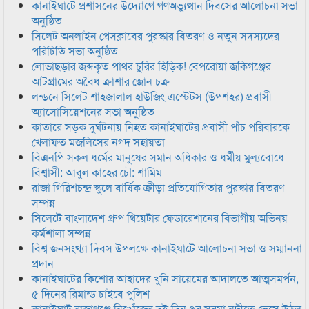
কানাইঘাটে প্রশাসনের উদ্যোগে গণঅভ্যুত্থান দিবসের আলোচনা সভা
অনুষ্ঠিত
সিলেট অনলাইন প্রেসক্লাবের পুরস্কার বিতরণ ও নতুন সদস্যদের
পরিচিতি সভা অনুষ্ঠিত
লোভাছড়ার জব্দকৃত পাথর চুরির হিড়িক! বেপরোয়া জকিগঞ্জের
আটগ্রামের অবৈধ ক্রাশার জোন চক্র
লন্ডনে সিলেট শাহজালাল হাউজিং এস্টেটস (উপশহর) প্রবাসী
অ্যাসোসিয়েশনের সভা অনুষ্ঠিত
কাতারে সড়ক দুর্ঘটনায় নিহত কানাইঘাটের প্রবাসী পাঁচ পরিবারকে
খেলাফত মজলিসের নগদ সহায়তা
বিএনপি সকল ধর্মের মানুষের সমান অধিকার ও ধর্মীয় মুল্যবোধে
বিশ্বাসী: আবুল কাহের চৌ: শামিম
রাজা গিরিশচন্দ্র স্কুলে বার্ষিক ক্রীড়া প্রতিযোগিতার পুরস্কার বিতরণ
সম্পন্ন
সিলেটে বাংলাদেশ গ্রুপ থিয়েটার ফেডারেশানের বিভাগীয় অভিনয়
কর্মশালা সম্পন্ন
বিশ্ব জনসংখ্যা দিবস উপলক্ষে কানাইঘাটে আলোচনা সভা ও সম্মাননা
প্রদান
কানাইঘাটের কিশোর আহাদের খুনি সায়েমের আদালতে আত্মসমর্পন,
৫ দিনের রিমান্ড চাইবে পুলিশ
কানাইঘাট রাজাগঞ্জে নিখোঁজের দুই দিন পর সুরমা নদীতে ভেসে উঠল