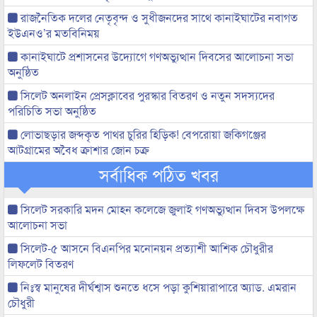
রাজনৈতিক দলের নেতৃবৃন্দ ও সুধীজনদের সাথে কানাইঘাটের নবাগত
ইউএনও’র মতবিনিময়
কানাইঘাটে প্রশাসনের উদ্যোগে গণঅভ্যুত্থান দিবসের আলোচনা সভা
অনুষ্ঠিত
সিলেট অনলাইন প্রেসক্লাবের পুরস্কার বিতরণ ও নতুন সদস্যদের
পরিচিতি সভা অনুষ্ঠিত
লোভাছড়ার জব্দকৃত পাথর চুরির হিড়িক! বেপরোয়া জকিগঞ্জের
আটগ্রামের অবৈধ ক্রাশার জোন চক্র
সর্বাধিক পঠিত খবর
সিলেট সরকারি মদন মোহন কলেজে জুলাই গণঅভ্যুত্থান দিবস উপলক্ষে
আলোচনা সভা
সিলেট-৫ আসনে বিএনপির মনোনয়ন প্রত্যাশী আশিক চৌধুরীর
লিফলেট বিতরণ
নিঃস্ব মানুষের দীর্ঘশ্বাস শুনতে ধসে পড়া কুশিয়ারাপারে অ্যাড. এমরান
চৌধুরী