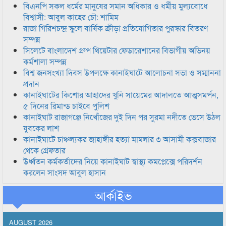
বিএনপি সকল ধর্মের মানুষের সমান অধিকার ও ধর্মীয় মুল্যবোধে
বিশ্বাসী: আবুল কাহের চৌ: শামিম
রাজা গিরিশচন্দ্র স্কুলে বার্ষিক ক্রীড়া প্রতিযোগিতার পুরস্কার বিতরণ
সম্পন্ন
সিলেটে বাংলাদেশ গ্রুপ থিয়েটার ফেডারেশানের বিভাগীয় অভিনয়
কর্মশালা সম্পন্ন
বিশ্ব জনসংখ্যা দিবস উপলক্ষে কানাইঘাটে আলোচনা সভা ও সম্মাননা
প্রদান
কানাইঘাটের কিশোর আহাদের খুনি সায়েমের আদালতে আত্মসমর্পন,
৫ দিনের রিমান্ড চাইবে পুলিশ
কানাইঘাট রাজাগঞ্জে নিখোঁজের দুই দিন পর সুরমা নদীতে ভেসে উঠল
যুবকের লাশ
কানাইঘাটে চাঞ্চল্যকর জাহাঙ্গীর হত্যা মামলার ৩ আসামী কক্সবাজার
থেকে গ্রেফতার
উর্ধ্বতন কর্মকর্তাদের নিয়ে কানাইঘাট স্বাস্থ্য কমপ্লেক্সে পরিদর্শন
করলেন সাংসদ আবুল হাসান
আর্কাইভ
AUGUST 2026