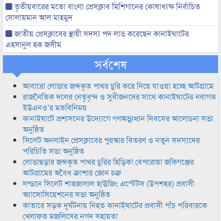
তৃতীয়বারের মতো বাংলা প্রেসক্লাব মিশিগানের কোষাধ্যক্ষ নির্বাচিত
সোলায়মান আল মাহমুদ
জাতীয় প্রেসক্লাবের স্থায়ী সদস্য পদ লাভ করেছেন কানাইঘাটের
এহসানুল হক জসীম
সর্বশেষ
আবারো লোভার জব্দকৃত পাথর চুরি করে নিয়ে যাওয়া হচ্ছে আটগ্রামে
রাজনৈতিক দলের নেতৃবৃন্দ ও সুধীজনদের সাথে কানাইঘাটের নবাগত
ইউএনও’র মতবিনিময়
কানাইঘাটে প্রশাসনের উদ্যোগে গণঅভ্যুত্থান দিবসের আলোচনা সভা
অনুষ্ঠিত
সিলেট অনলাইন প্রেসক্লাবের পুরস্কার বিতরণ ও নতুন সদস্যদের
পরিচিতি সভা অনুষ্ঠিত
লোভাছড়ার জব্দকৃত পাথর চুরির হিড়িক! বেপরোয়া জকিগঞ্জের
আটগ্রামের অবৈধ ক্রাশার জোন চক্র
লন্ডনে সিলেট শাহজালাল হাউজিং এস্টেটস (উপশহর) প্রবাসী
অ্যাসোসিয়েশনের সভা অনুষ্ঠিত
কাতারে সড়ক দুর্ঘটনায় নিহত কানাইঘাটের প্রবাসী পাঁচ পরিবারকে
খেলাফত মজলিসের নগদ সহায়তা