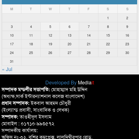
M
T
W
T
F
S
S
1
2
3
4
5
6
7
8
9
10
11
12
13
14
15
16
17
18
19
20
21
22
23
24
25
26
27
28
29
30
31
« Jul
Developed By
Media
it
সম্পাদক মন্ডলীর সভাপতি:
মোহাম্মাদ মহি উদ্দিন
(অধ্যক্ষ,সার্ক ইন্টারন্যাশনাল কলেজ বাংলাদেশ)
প্রধান সম্পাদক:
ইকবাল আহমদ চৌধুরী
(ইংল্যান্ড প্রবাসী, সাংবাদিক ও লেখক)
সম্পাদক:
তাওহীদুল ইসলাম
মোবাইল : ০১৭১০-৯৯৩৫৭২
সম্পাদকীয় কার্যালয়:
অফিস নং-০২, বশির কমপ্লেক্স, লালদিঘীরপার রোড,