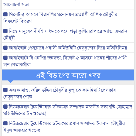
আলোচনা সভা
সিলেট-৫ আসনে বিএনপির মনোনয়ন প্রত্যাশী আশিক চৌধুরীর
লিফলেট বিতরণ
নিঃস্ব মানুষের দীর্ঘশ্বাস শুনতে ধসে পড়া কুশিয়ারাপারে অ্যাড. এমরান
চৌধুরী
কানাইঘাট প্রেসক্লাবে প্রবাসী কমিউনিটি নেতৃবৃন্দের নিয়ে মতিবিনিময়
কানাইঘাটে বিএনপির জনসভা: সিলেট-৫ আসনে ধানের শীষের প্রার্থী
চান নেতাকর্মীরা
এই বিভাগের আরো খবর
অধ্যক্ষ মাও. ফরিদ উদ্দিন চৌধুরীর মৃত্যুতে কানাইঘাট প্রেসক্লাব
নেতৃবৃন্দের শোক
নিউজচেম্বার টুয়েন্টিফোর ডটকমের সম্পাদক মন্ডলীর সভাপতি মোহাম্মদ
মহি উদ্দিনের ঈদ শুভেচ্ছা
নিউজচেম্বার টুয়েন্টিফোর ডটকমের প্রধান সম্পাদক ইকবাল চৌধুরীর
ঈদুল আজহার শুভেচ্ছা