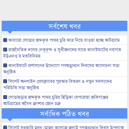
সর্বশেষ খবর
আবারো লোভার জব্দকৃত পাথর চুরি করে নিয়ে যাওয়া হচ্ছে আটগ্রামে
রাজনৈতিক দলের নেতৃবৃন্দ ও সুধীজনদের সাথে কানাইঘাটের নবাগত
ইউএনও’র মতবিনিময়
কানাইঘাটে প্রশাসনের উদ্যোগে গণঅভ্যুত্থান দিবসের আলোচনা সভা
অনুষ্ঠিত
সিলেট অনলাইন প্রেসক্লাবের পুরস্কার বিতরণ ও নতুন সদস্যদের
পরিচিতি সভা অনুষ্ঠিত
লোভাছড়ার জব্দকৃত পাথর চুরির হিড়িক! বেপরোয়া জকিগঞ্জের
আটগ্রামের অবৈধ ক্রাশার জোন চক্র
সর্বাধিক পঠিত খবর
সিলেট সরকারি মদন মোহন কলেজে জুলাই গণঅভ্যুত্থান দিবস উপলক্ষে