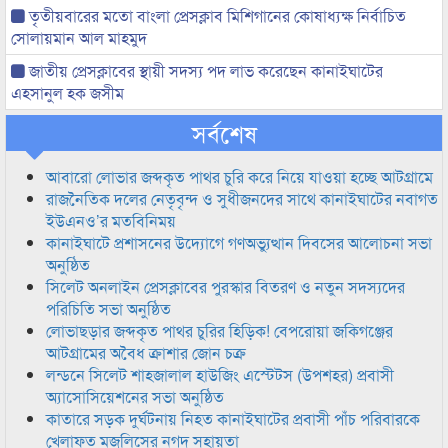
তৃতীয়বারের মতো বাংলা প্রেসক্লাব মিশিগানের কোষাধ্যক্ষ নির্বাচিত
সোলায়মান আল মাহমুদ
জাতীয় প্রেসক্লাবের স্থায়ী সদস্য পদ লাভ করেছেন কানাইঘাটের
এহসানুল হক জসীম
সর্বশেষ
আবারো লোভার জব্দকৃত পাথর চুরি করে নিয়ে যাওয়া হচ্ছে আটগ্রামে
রাজনৈতিক দলের নেতৃবৃন্দ ও সুধীজনদের সাথে কানাইঘাটের নবাগত
ইউএনও’র মতবিনিময়
কানাইঘাটে প্রশাসনের উদ্যোগে গণঅভ্যুত্থান দিবসের আলোচনা সভা
অনুষ্ঠিত
সিলেট অনলাইন প্রেসক্লাবের পুরস্কার বিতরণ ও নতুন সদস্যদের
পরিচিতি সভা অনুষ্ঠিত
লোভাছড়ার জব্দকৃত পাথর চুরির হিড়িক! বেপরোয়া জকিগঞ্জের
আটগ্রামের অবৈধ ক্রাশার জোন চক্র
লন্ডনে সিলেট শাহজালাল হাউজিং এস্টেটস (উপশহর) প্রবাসী
অ্যাসোসিয়েশনের সভা অনুষ্ঠিত
কাতারে সড়ক দুর্ঘটনায় নিহত কানাইঘাটের প্রবাসী পাঁচ পরিবারকে
খেলাফত মজলিসের নগদ সহায়তা