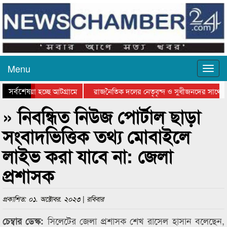
Menu
সর্বশেষ
ে যাওয়া হচ্ছে আটগ্রামে
রাজনৈতিক দলের নেতৃবৃন্দ ও সুধীজনদের সাথে ক
যোগিতার পুরস্কার বিতরণ সম্পন্ন
সিলেটে বাংলাদেশ গ্রুপ থিয়েটার ফেডারেশানের বিভ
» নিবন্ধিত নিউজ পোর্টাল ছাড়া
সংবাদভিত্তিক তথ্য মোবাইলে
লাইভ করা যাবে না: জেলা
প্রশাসক
প্রকাশিত: ০১. অক্টোবর. ২০২৩ | রবিবার
সিলেটের জেলা প্রশাসক শেখ রাসেল হাসান বলেছেন,
চেম্বার ডেস্ক: