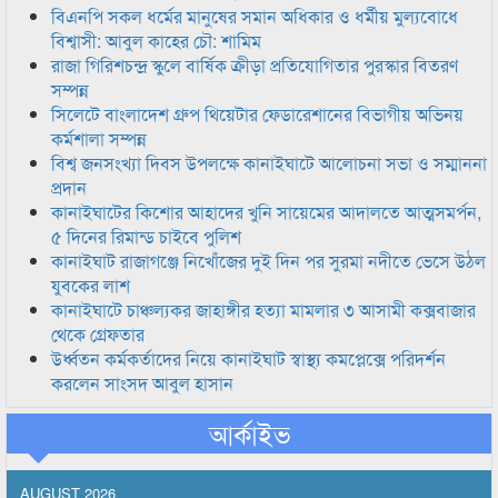
বিএনপি সকল ধর্মের মানুষের সমান অধিকার ও ধর্মীয় মুল্যবোধে
বিশ্বাসী: আবুল কাহের চৌ: শামিম
রাজা গিরিশচন্দ্র স্কুলে বার্ষিক ক্রীড়া প্রতিযোগিতার পুরস্কার বিতরণ
সম্পন্ন
সিলেটে বাংলাদেশ গ্রুপ থিয়েটার ফেডারেশানের বিভাগীয় অভিনয়
কর্মশালা সম্পন্ন
বিশ্ব জনসংখ্যা দিবস উপলক্ষে কানাইঘাটে আলোচনা সভা ও সম্মাননা
প্রদান
কানাইঘাটের কিশোর আহাদের খুনি সায়েমের আদালতে আত্মসমর্পন,
৫ দিনের রিমান্ড চাইবে পুলিশ
কানাইঘাট রাজাগঞ্জে নিখোঁজের দুই দিন পর সুরমা নদীতে ভেসে উঠল
যুবকের লাশ
কানাইঘাটে চাঞ্চল্যকর জাহাঙ্গীর হত্যা মামলার ৩ আসামী কক্সবাজার
থেকে গ্রেফতার
উর্ধ্বতন কর্মকর্তাদের নিয়ে কানাইঘাট স্বাস্থ্য কমপ্লেক্সে পরিদর্শন
করলেন সাংসদ আবুল হাসান
আর্কাইভ
AUGUST 2026