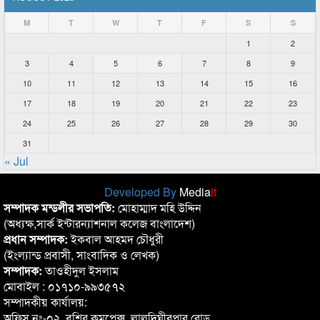
M
T
W
T
F
S
S
1
2
3
4
5
6
7
8
9
10
11
12
13
14
15
16
17
18
19
20
21
22
23
24
25
26
27
28
29
30
31
« Jul
Developed By
Media
it
সম্পাদক মন্ডলীর সভাপতি:
মোহাম্মাদ মহি উদ্দিন
(অধ্যক্ষ,সার্ক ইন্টারন্যাশনাল কলেজ বাংলাদেশ)
প্রধান সম্পাদক:
ইকবাল আহমদ চৌধুরী
(ইংল্যান্ড প্রবাসী, সাংবাদিক ও লেখক)
সম্পাদক:
তাওহীদুল ইসলাম
মোবাইল : ০১৭১০-৯৯৩৫৭২
সম্পাদকীয় কার্যালয়:
অফিস নং-০২, বশির কমপ্লেক্স, লালদিঘীরপার রোড,