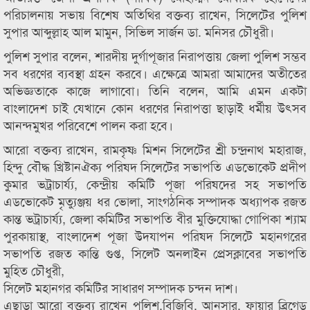
পরিচালনায় সভায় বিশেষ অতিথির বক্তব্য রাখেন, সিলেটের পুলিশ
সুপার আব্দুল্লাহ আল মামুন, সিভিল সার্জন ডা. মনিসর চৌধুরী।
পুলিশ সুপার বলেন, শারদীয় দুর্গাপূজার নিরাপত্তায় জেলা পুলিশ সম্ভব
সব ধরণের ব্যবস্থা গ্রহন করবে। এক্ষেত্রে আমরা আমাদের অতীতের
অভিজ্ঞতাকে কাজে লাগাবো। তিনি বলেন, আমি এমন একটা
বাংলাদেশ চাই যেখানে কোন ধরণের নিরাপত্তা ছাড়াই ধর্মীয় উৎসব
আনন্দমুখর পরিবেশে পালন করা হবে।
আরো বক্তব্য রাখেন, রামকৃষ্ণ মিশন সিলেটের শ্রী চন্দ্রনাথ মহারাজ,
হিন্দু বৌদ্ধ খ্রিষ্টানঐক্য পরিষদ সিলেটের সভাপতি এডভোকেট প্রদীপ
কুমার ভট্রাচার্য্য, কেন্দ্রীয় কমিটি পূজা পরিষদের সহ সভাপতি
এডভোকেট মৃত্যুঞ্জয় ধর ভোলা, সাংগঠনিক সম্পাদক অধ্যাপক রজত
কান্ত ভট্রাচার্য্য, জেলা কমিটির সভাপতি বীর মুক্তিযোদ্ধা গোপিকা শ্যাম
পুরকায়াস্থ, বাংলাদেশ পূজা উদযাপন পরিষদ সিলেটে মহানগরের
সভাপতি রজত কান্তি গুপ্ত, সিলেট অনলাইন প্রেসক্লাবের সভাপতি
মুহিত চৌধুরী,
সিলেট মহানগর কমিটির সাধারণ সম্পাদক চন্দন দাশ।
এছাড়া আরো বক্তব্য রাখেন পুলিশ,বিজিবি, আনসার, ফায়ার ব্রিগেড