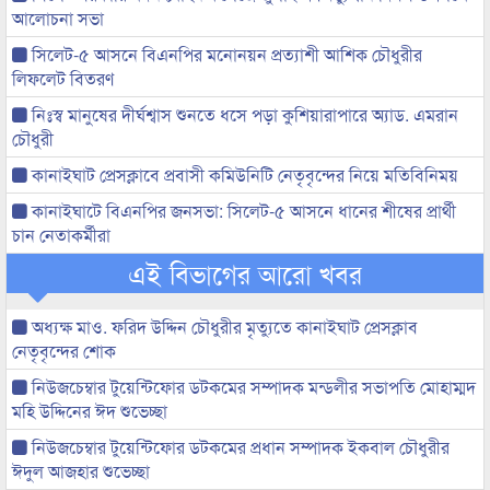
আলোচনা সভা
সিলেট-৫ আসনে বিএনপির মনোনয়ন প্রত্যাশী আশিক চৌধুরীর
লিফলেট বিতরণ
নিঃস্ব মানুষের দীর্ঘশ্বাস শুনতে ধসে পড়া কুশিয়ারাপারে অ্যাড. এমরান
চৌধুরী
কানাইঘাট প্রেসক্লাবে প্রবাসী কমিউনিটি নেতৃবৃন্দের নিয়ে মতিবিনিময়
কানাইঘাটে বিএনপির জনসভা: সিলেট-৫ আসনে ধানের শীষের প্রার্থী
চান নেতাকর্মীরা
এই বিভাগের আরো খবর
অধ্যক্ষ মাও. ফরিদ উদ্দিন চৌধুরীর মৃত্যুতে কানাইঘাট প্রেসক্লাব
নেতৃবৃন্দের শোক
নিউজচেম্বার টুয়েন্টিফোর ডটকমের সম্পাদক মন্ডলীর সভাপতি মোহাম্মদ
মহি উদ্দিনের ঈদ শুভেচ্ছা
নিউজচেম্বার টুয়েন্টিফোর ডটকমের প্রধান সম্পাদক ইকবাল চৌধুরীর
ঈদুল আজহার শুভেচ্ছা