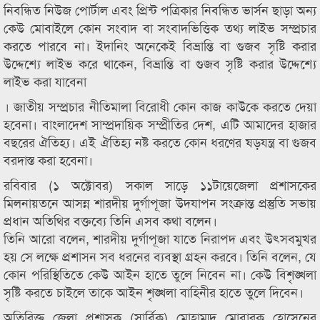
নিবন্ধিত নিউজ পোর্টাল এবং প্রিন্ট পত্রিকার নিবন্ধিত ভার্সন ছাড়া অন্য
কেউ মোবাইলে কোন সংবাদ বা সংবাদভিত্তিক তথ্য লাইভ সম্প্রচার
করতে পারবে না। ইদানিং অনেকেই বিভ্রান্তি বা গুজব সৃষ্টি করার
উদ্দেশ্যে লাইভ করে থাকেন, বিভ্রান্তি বা গুজব সৃষ্টি করার উদ্দেশ্যে
লাইভ করা যাবেনা
। জাতীয় সম্প্রচার নীতিমালা বিরোধী কোন কাজ কাউকে করতে দেয়া
হবেনা। বাংলাদেশ সাম্প্রদায়িক সম্প্রীতির দেশ, এটি আমাদের হাজার
বছরের ঐতিহ্য। এই ঐতিহ্য নষ্ট করতে কোন ধরণের ষড়যন্ত্র বা গুজব
বরদাস্ত করা হবেনা।
রবিবার (১ অক্টোবর) সকাল সাড়ে ১১টায়েজেলা প্রশাসকের
মিলনায়তনে আসন্ন শারদীয় দুর্গাপূজা উদযাপন সংক্রান্ত প্রস্তুতি সভায়
প্রধান অতিথির বক্তব্যে তিনি এসব কথা বলেন।
তিনি আরো বলেন, শারদীয় দুর্গাপূজা যাতে নিরাপদ এবং উৎসবমুখর
হয় সে লক্ষে প্রশাসন সব ধরনের ব্যবস্থা গ্রহন করবে। তিনি বলেন, যে
কোন পরিস্থিতিতে কেউ আইন হাতে তুলে নিবেন না। কেউ বিশৃঙ্খলা
সৃষ্টি করতে চাইলে তাকে আইন শৃঙ্খলা বাহিনীর হাতে তুলে দিবেন।
অতিরিক্ত জেলা প্রশাসক (সার্বিক) মোহাম্মদ মোবারক হোসেনের