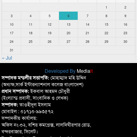
1
2
3
4
5
6
7
8
9
10
11
12
13
14
15
16
17
18
19
20
21
22
23
24
25
26
27
28
29
30
31
« Jul
Developed By
Media
it
সম্পাদক মন্ডলীর সভাপতি:
মোহাম্মাদ মহি উদ্দিন
(অধ্যক্ষ,সার্ক ইন্টারন্যাশনাল কলেজ বাংলাদেশ)
প্রধান সম্পাদক:
ইকবাল আহমদ চৌধুরী
(ইংল্যান্ড প্রবাসী, সাংবাদিক ও লেখক)
সম্পাদক:
তাওহীদুল ইসলাম
মোবাইল : ০১৭১০-৯৯৩৫৭২
সম্পাদকীয় কার্যালয়:
অফিস নং-০২, বশির কমপ্লেক্স, লালদিঘীরপার রোড,
বন্দরবাজার, সিলেট।