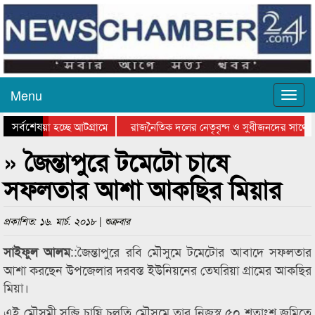
Menu
সর্বশেষ
য়ে যাওয়া হচ্ছে আটগ্রামে
রাজনৈতিক দলের নেতৃবৃন্দ ও সুধীজনদের সাথে ক
িযোগিতার পুরস্কার বিতরণ সম্পন্ন
সিলেটে বাংলাদেশ গ্রুপ থিয়েটার ফেডারেশানের বি
» জৈন্তাপুরে টমেটো চাষে
সফলতার আশা আকছির মিয়ার
প্রকাশিত: ১৬. মার্চ. ২০১৮ | শুক্রবার
::জৈন্তাপুরে রবি মৌসুমে টমেটোর আবাদে সফলতার
সাইফুল
আলম
আশা করছেন উপজেলার দরবস্ত ইউনিয়নের তেঘরিয়া গ্রামের আকছির
মিয়া।
এই মৌসুমী সব্জি চাষি চলতি মৌসুমে তার নিজস্ব ৫০ শতাংশ জমিতে