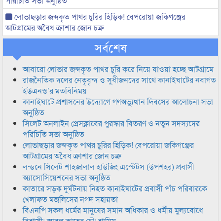
পরিচিতি সভা অনুষ্ঠিত
লোভাছড়ার জব্দকৃত পাথর চুরির হিড়িক! বেপরোয়া জকিগঞ্জের
আটগ্রামের অবৈধ ক্রাশার জোন চক্র
সর্বশেষ
আবারো লোভার জব্দকৃত পাথর চুরি করে নিয়ে যাওয়া হচ্ছে আটগ্রামে
রাজনৈতিক দলের নেতৃবৃন্দ ও সুধীজনদের সাথে কানাইঘাটের নবাগত
ইউএনও’র মতবিনিময়
কানাইঘাটে প্রশাসনের উদ্যোগে গণঅভ্যুত্থান দিবসের আলোচনা সভা
অনুষ্ঠিত
সিলেট অনলাইন প্রেসক্লাবের পুরস্কার বিতরণ ও নতুন সদস্যদের
পরিচিতি সভা অনুষ্ঠিত
লোভাছড়ার জব্দকৃত পাথর চুরির হিড়িক! বেপরোয়া জকিগঞ্জের
আটগ্রামের অবৈধ ক্রাশার জোন চক্র
লন্ডনে সিলেট শাহজালাল হাউজিং এস্টেটস (উপশহর) প্রবাসী
অ্যাসোসিয়েশনের সভা অনুষ্ঠিত
কাতারে সড়ক দুর্ঘটনায় নিহত কানাইঘাটের প্রবাসী পাঁচ পরিবারকে
খেলাফত মজলিসের নগদ সহায়তা
বিএনপি সকল ধর্মের মানুষের সমান অধিকার ও ধর্মীয় মুল্যবোধে
বিশ্বাসী: আবুল কাহের চৌ: শামিম