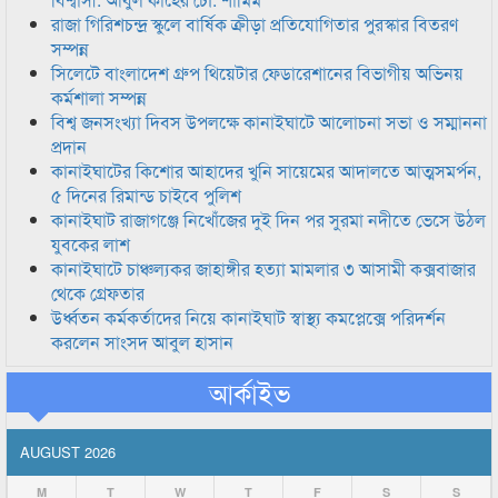
রাজা গিরিশচন্দ্র স্কুলে বার্ষিক ক্রীড়া প্রতিযোগিতার পুরস্কার বিতরণ
সম্পন্ন
সিলেটে বাংলাদেশ গ্রুপ থিয়েটার ফেডারেশানের বিভাগীয় অভিনয়
কর্মশালা সম্পন্ন
বিশ্ব জনসংখ্যা দিবস উপলক্ষে কানাইঘাটে আলোচনা সভা ও সম্মাননা
প্রদান
কানাইঘাটের কিশোর আহাদের খুনি সায়েমের আদালতে আত্মসমর্পন,
৫ দিনের রিমান্ড চাইবে পুলিশ
কানাইঘাট রাজাগঞ্জে নিখোঁজের দুই দিন পর সুরমা নদীতে ভেসে উঠল
যুবকের লাশ
কানাইঘাটে চাঞ্চল্যকর জাহাঙ্গীর হত্যা মামলার ৩ আসামী কক্সবাজার
থেকে গ্রেফতার
উর্ধ্বতন কর্মকর্তাদের নিয়ে কানাইঘাট স্বাস্থ্য কমপ্লেক্সে পরিদর্শন
করলেন সাংসদ আবুল হাসান
আর্কাইভ
AUGUST 2026
M
T
W
T
F
S
S