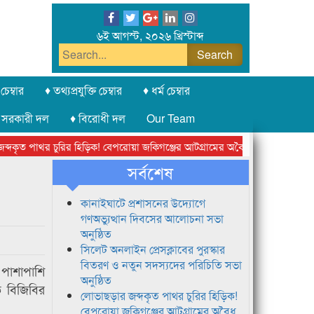
৬ই আগস্ট, ২০২৬ খ্রিস্টাব্দ
চেম্বার
♦ তথ্যপ্রযুক্তি চেম্বার
♦ ধর্ম চেম্বার
 সরকারী দল
♦ বিরোধী দল
Our Team
ৃত পাথর চুরির হিড়িক! বেপরোয়া জকিগঞ্জের আটগ্রামের অবৈধ ক্রাশার জোন চক্র
সর্বশেষ
কানাইঘাটে প্রশাসনের উদ্যোগে
গণঅভ্যুত্থান দিবসের আলোচনা সভা
অনুষ্ঠিত
সিলেট অনলাইন প্রেসক্লাবের পুরস্কার
বিতরণ ও নতুন সদস্যদের পরিচিতি সভা
 পাশাপাশি
অনুষ্ঠিত
ে বিজিবির
লোভাছড়ার জব্দকৃত পাথর চুরির হিড়িক!
বেপরোয়া জকিগঞ্জের আটগ্রামের অবৈধ