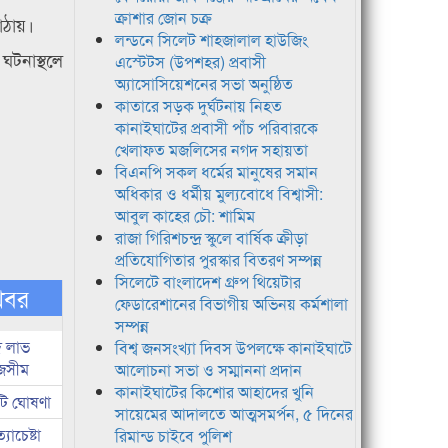
ক্রাশার জোন চক্র
াঠায়।
লন্ডনে সিলেট শাহজালাল হাউজিং
ঘটনাস্থলে
এস্টেটস (উপশহর) প্রবাসী
অ্যাসোসিয়েশনের সভা অনুষ্ঠিত
কাতারে সড়ক দুর্ঘটনায় নিহত
কানাইঘাটের প্রবাসী পাঁচ পরিবারকে
খেলাফত মজলিসের নগদ সহায়তা
বিএনপি সকল ধর্মের মানুষের সমান
অধিকার ও ধর্মীয় মুল্যবোধে বিশ্বাসী:
আবুল কাহের চৌ: শামিম
রাজা গিরিশচন্দ্র স্কুলে বার্ষিক ক্রীড়া
প্রতিযোগিতার পুরস্কার বিতরণ সম্পন্ন
সিলেটে বাংলাদেশ গ্রুপ থিয়েটার
খবর
ফেডারেশানের বিভাগীয় অভিনয় কর্মশালা
সম্পন্ন
দ লাভ
বিশ্ব জনসংখ্যা দিবস উপলক্ষে কানাইঘাটে
জসীম
আলোচনা সভা ও সম্মাননা প্রদান
কানাইঘাটের কিশোর আহাদের খুনি
টি ঘোষণা
সায়েমের আদালতে আত্মসমর্পন, ৫ দিনের
াচেষ্টা
রিমান্ড চাইবে পুলিশ