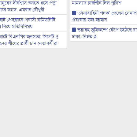
মানুষের দীর্ঘশ্বাস শুনতে ধসে পড়া
মামলা’র চার্জশীট দিল পুলিশ
ারে অ্যাড. এমরান চৌধুরী
‘সেনাবাহিনী পদক’ পেলেন সেনাপ্
ট প্রেসক্লাবে প্রবাসী কমিউনিটি
ওয়াকার-উজ-জামান
ের নিয়ে মতিবিনিময়
ভয়াবহ ভূমিকম্পে কেঁপে উঠেছে র
ঘাটে বিএনপির জনসভা: সিলেট-৫
ঢাকা, নিহত ৩
র শীষের প্রার্থী চান নেতাকর্মীরা