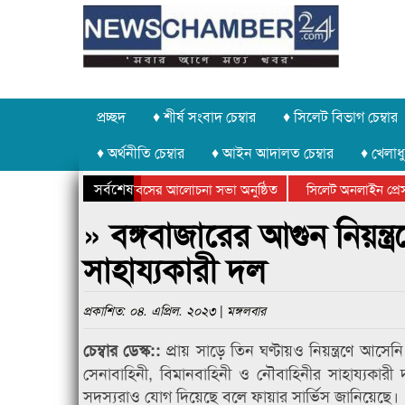
প্রচ্ছদ
♦ শীর্ষ সংবাদ চেম্বার
♦ সিলেট বিভাগ চেম্বার
♦ অর্থনীতি চেম্বার
♦ আইন আদালত চেম্বার
♦ খেলাধু
সর্বশেষ
 উদ্যোগে গণঅভ্যুত্থান দিবসের আলোচনা সভা অনুষ্ঠিত
সিলেট অনলাইন প্রেসক্ল
 উপলক্ষে কানাইঘাটে আলোচনা সভা ও সম্মাননা প্রদান
কানাইঘাটের কিশোর আহা
» বঙ্গবাজারের আগুন নিয়ন্ত
সাহায্যকারী দল
প্রকাশিত: ০৪. এপ্রিল. ২০২৩ | মঙ্গলবার
প্রায় সাড়ে তিন ঘণ্টায়ও নিয়ন্ত্রণে আস
চেম্বার ডেস্ক::
সেনাবাহিনী, বিমানবাহিনী ও নৌবাহিনীর সাহায্যকার
সদস্যরাও যোগ দিয়েছে বলে ফায়ার সার্ভিস জানিয়েছে।