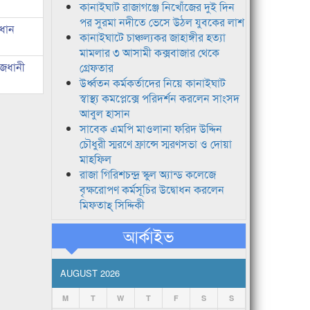
কানাইঘাট রাজাগঞ্জে নিখোঁজের দুই দিন
পর সুরমা নদীতে ভেসে উঠল যুবকের লাশ
রধান
কানাইঘাটে চাঞ্চল্যকর জাহাঙ্গীর হত্যা
মামলার ৩ আসামী কক্সবাজার থেকে
াজধানী
গ্রেফতার
উর্ধ্বতন কর্মকর্তাদের নিয়ে কানাইঘাট
স্বাস্থ্য কমপ্লেক্সে পরিদর্শন করলেন সাংসদ
আবুল হাসান
সাবেক এমপি মাওলানা ফরিদ উদ্দিন
চৌধুরী স্মরণে ফ্রান্সে স্মরণসভা ও দোয়া
মাহফিল
রাজা গিরিশচন্দ্র স্কুল অ্যান্ড কলেজে
বৃক্ষরোপণ কর্মসূচির উদ্বোধন করলেন
মিফতাহ্ সিদ্দিকী
আর্কাইভ
AUGUST 2026
M
T
W
T
F
S
S