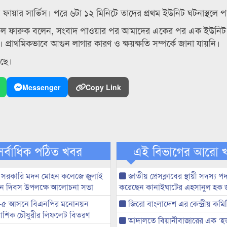
ফায়ার সার্ভিস। পরে ৬টা ১২ মিনিটে তাদের প্রথম ইউনিট ঘটনাস্থলে প
াফি আল ফারুক বলেন, সংবাদ পাওয়ার পর আমাদের একের পর এক ইউনিট 
প্রাথমিকভাবে আগুন লাগার কারণ ও ক্ষয়ক্ষতি সম্পর্কে জানা যায়নি।
ছে।
Messenger
Copy Link
সর্বাধিক পঠিত খবর
এই বিভাগের আরো 
 সরকারি মদন মোহন কলেজে জুলাই
জাতীয় প্রেসক্লাবের স্থায়ী সদস্য প
্থান দিবস উপলক্ষে আলোচনা সভা
করেছেন কানাইঘাটের এহসানুল হক 
-৫ আসনে বিএনপির মনোনয়ন
জিরো বাংলাদেশ এর কেন্দ্রীয় কমি
ী আশিক চৌধুরীর লিফলেট বিতরণ
আদালতে বিয়ানীবাজারের এক ‘হত্য