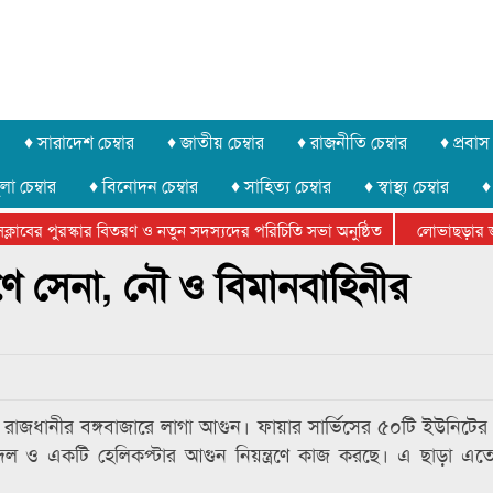
♦ সারাদেশ চেম্বার
♦ জাতীয় চেম্বার
♦ রাজনীতি চেম্বার
♦ প্রবাস 
লা চেম্বার
♦ বিনোদন চেম্বার
♦ সাহিত্য চেম্বার
♦ স্বাস্থ্য চেম্বার
♦
াবের পুরস্কার বিতরণ ও নতুন সদস্যদের পরিচিতি সভা অনুষ্ঠিত
লোভাছড়ার জব্দক
দের খুনি সায়েমের আদালতে আত্মসমর্পন, ৫ দিনের রিমান্ড চাইবে পুলিশ
্রণে সেনা, নৌ ও বিমানবাহিনীর
েনি রাজধানীর বঙ্গবাজারে লাগা আগুন। ফায়ার সার্ভিসের ৫০টি ইউনিটের
ী দল ও একটি হেলিকপ্টার আগুন নিয়ন্ত্রণে কাজ করছে। এ ছাড়া এত