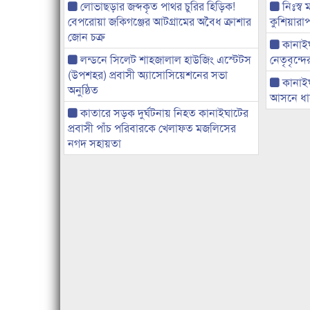
লোভাছড়ার জব্দকৃত পাথর চুরির হিড়িক!
নিঃস্ব 
বেপরোয়া জকিগঞ্জের আটগ্রামের অবৈধ ক্রাশার
কুশিয়ারাপ
জোন চক্র
কানাইঘা
লন্ডনে সিলেট শাহজালাল হাউজিং এস্টেটস
নেতৃবৃন্দ
(উপশহর) প্রবাসী অ্যাসোসিয়েশনের সভা
কানাই
অনুষ্ঠিত
আসনে ধানে
কাতারে সড়ক দুর্ঘটনায় নিহত কানাইঘাটের
প্রবাসী পাঁচ পরিবারকে খেলাফত মজলিসের
নগদ সহায়তা