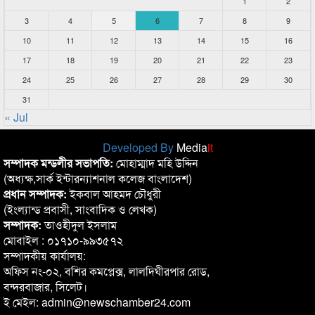
1
2
3
4
5
6
7
8
9
10
11
12
13
14
15
16
17
18
19
20
21
22
23
24
25
26
27
28
29
30
31
« Jul
Developed By
Media
it
সম্পাদক মন্ডলীর সভাপতি:
মোহাম্মাদ মহি উদ্দিন
(অধ্যক্ষ,সার্ক ইন্টারন্যাশনাল কলেজ বাংলাদেশ)
প্রধান সম্পাদক:
ইকবাল আহমদ চৌধুরী
(ইংল্যান্ড প্রবাসী, সাংবাদিক ও লেখক)
সম্পাদক:
তাওহীদুল ইসলাম
মোবাইল : ০১৭১০-৯৯৩৫৭২
সম্পাদকীয় কার্যালয়:
অফিস নং-০২, বশির কমপ্লেক্স, লালদিঘীরপার রোড,
বন্দরবাজার, সিলেট।
ই মেইল: admin@newschamber24.com