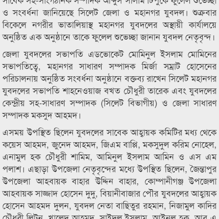
ও সংবর্ধনা জানিয়েছে সিলেট জেলা ও মহানগর যুবদল। শুক্রবার
বিকেলে নগরীর ভাতালিয়াস্থ মহানগর যুবদলের অস্থায়ী কার্যালয়ে
অনুষ্ঠিত এক অনুষ্ঠানে তাকে ফুলেল শুভেচ্ছা জানান যুবদল নেতৃবৃন্দ।
জেলা যুবদলের সভাপতি এডভোকেট মোমিনুল ইসলাম মোমিনের
সভাপতিত্বে, মহানগর সাধারণ সম্পাদক মির্জা সম্রাট হোসেনের
পরিচালনায় অনুষ্ঠিত সংবর্ধনা অনুষ্ঠানে বক্তব্য রাখেন সিলেট মহানগর
যুবদলের সভাপতি শাহনেওয়াজ বখত চৌধুরী তারেক এবং যুবদলের
কেন্দ্রীয় সহ-সাধারণ সম্পাদক (সিলেট বিভাগীয়) ও জেলা সাধারণ
সম্পাদক মকসুদ আহমদ।
এসময় উপস্থিত ছিলেন যুবদলের সাবেক আহ্বায়ক কমিটির মধ্য থেকে
কয়েস আহমদ, জুনেদ আহমদ, জিএম বাপ্পি, মকসুদুল করিম নোহেল,
এনামুল হক চৌধুরী শামিম, আমিনুল ইসলাম আমিন ও এস এম
পলাশ। এছাড়া উপজেলা নেতৃবৃন্দের মধ্যে উপস্থিত ছিলেন, জৈন্তাপুর
উপজেলা আহবায়ক বাহার উদ্দিন বাহার, কোম্পানীগঞ্জ উপজেলা
আহবায়ক সাজ্জাদ হোসেন দুদু, বিয়ানীবাজার পৌর যুবদলের আহ্বায়ক
হোসেন আহমদ দুলন, যুবদল নেতা বাছিতুর রহমান, নিজামুল কাদির
চৌধুরী লিটন, খালেদ আহমদ, সাইদুল ইসলাম, আইনুল হক, আর এ