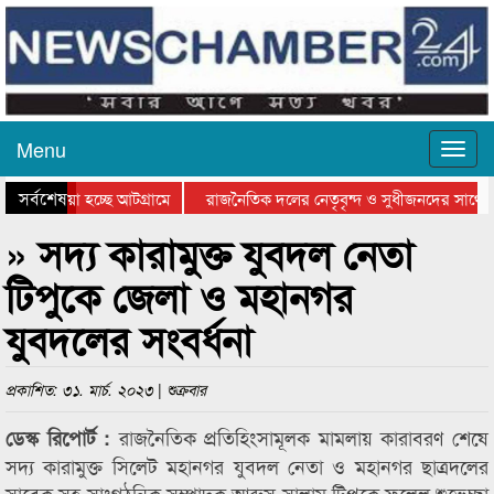
Menu
সর্বশেষ
য়ে যাওয়া হচ্ছে আটগ্রামে
রাজনৈতিক দলের নেতৃবৃন্দ ও সুধীজনদের সাথে ক
যোগিতার পুরস্কার বিতরণ সম্পন্ন
সিলেটে বাংলাদেশ গ্রুপ থিয়েটার ফেডারেশানের বি
» সদ্য কারামুক্ত যুবদল নেতা
টিপুকে জেলা ও মহানগর
যুবদলের সংবর্ধনা
প্রকাশিত: ৩১. মার্চ. ২০২৩ | শুক্রবার
রাজনৈতিক প্রতিহিংসামূলক মামলায় কারাবরণ শেষে
ডেস্ক রিপোর্ট :
সদ্য কারামুক্ত সিলেট মহানগর যুবদল নেতা ও মহানগর ছাত্রদলের
সাবেক সহ-সাংগঠনিক সম্পাদক আব্দুস সালাম টিপুকে ফুলেল শুভেচ্ছা