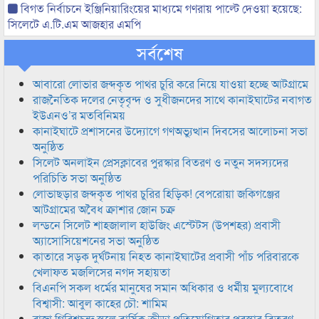
বিগত নির্বাচনে ইঞ্জিনিয়ারিংয়ের মাধ্যমে গণরায় পাল্টে দেওয়া হয়েছে:
সিলেটে এ.টি.এম আজহার এমপি
সর্বশেষ
আবারো লোভার জব্দকৃত পাথর চুরি করে নিয়ে যাওয়া হচ্ছে আটগ্রামে
রাজনৈতিক দলের নেতৃবৃন্দ ও সুধীজনদের সাথে কানাইঘাটের নবাগত
ইউএনও’র মতবিনিময়
কানাইঘাটে প্রশাসনের উদ্যোগে গণঅভ্যুত্থান দিবসের আলোচনা সভা
অনুষ্ঠিত
সিলেট অনলাইন প্রেসক্লাবের পুরস্কার বিতরণ ও নতুন সদস্যদের
পরিচিতি সভা অনুষ্ঠিত
লোভাছড়ার জব্দকৃত পাথর চুরির হিড়িক! বেপরোয়া জকিগঞ্জের
আটগ্রামের অবৈধ ক্রাশার জোন চক্র
লন্ডনে সিলেট শাহজালাল হাউজিং এস্টেটস (উপশহর) প্রবাসী
অ্যাসোসিয়েশনের সভা অনুষ্ঠিত
কাতারে সড়ক দুর্ঘটনায় নিহত কানাইঘাটের প্রবাসী পাঁচ পরিবারকে
খেলাফত মজলিসের নগদ সহায়তা
বিএনপি সকল ধর্মের মানুষের সমান অধিকার ও ধর্মীয় মুল্যবোধে
বিশ্বাসী: আবুল কাহের চৌ: শামিম
রাজা গিরিশচন্দ্র স্কুলে বার্ষিক ক্রীড়া প্রতিযোগিতার পুরস্কার বিতরণ