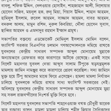
বাবলু, শফিক উদ্দিন, দেলওয়ার হোসাইন, শাহজাহান আলী, দিলোয়ার
হোসেন সজিব, ময়নুল হক, রুনু মিয়া, গিয়াস উদ্দিন, শাহান আহমদ,
হামিদুল ইসলাম, রুবেল আহমদ, সাজ্জাদ আহমদ, বাবর আহমদ,
বদরুল আলম, মামুন রশিদ, নুরুল কিবরিয়া, দৌলা হোসেন সুবাস,
ছাব্বির আহমদ ও এমদাদুর রহমান ইন্জাদ প্রমূখ।
সভাপতির বক্তব্যে এডভোকেট মোমিনুল ইসলাম মোমিন বলেন,
ফ্যাসিস্ট সরকার বিএনপির চলমান গণআন্দোলনকে দমিয়ে রাখতে
যুবদলের কেন্দ্রীয় সাধারণ সম্পাদক আব্দুল মোনায়েম মুন্নাকে
অন্যায়ভাবে গ্রেফতার করে কারাগারে আটকে রেখেছে। একই সাথে
সিলেট মহানগর যুবদল নেতা আব্দুস সালাম টিপুকে ষড়যন্ত্রমূলক
মামলায় জামিন নামঞ্জুর করে কারাগারে প্রেরণ করেছিল। সদ্য জামিনে
মুক্ত হয়ে টিপু আমাদের মাঝে ফিরে এসেছেন। হামলা মামলা নির্যাতন
চালিয়ে যুবদলকে দমিয়ে রাখার সাধ্য ফ্যাসিস্ট সরকারের নেই।
অবিলম্বে যুবদলের কেন্দ্রীয় সাধারণ সম্পাদক আব্দুল মোনায়েম মুন্না
সহ সকল রাজবন্দীদের নিঃশর্ত মুক্তি দিতে হবে।
সিলেট মহানগর যুবদলের সভাপতি শাহনেওয়াজ বখত চৌধুরী তারেক
তার বক্তব্যে বলেন, হামলা মামলা চালিয়ে শহীদ জিয়ার সৈনিকদের