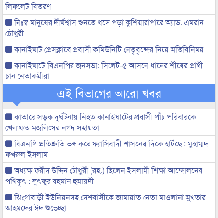
লিফলেট বিতরণ
নিঃস্ব মানুষের দীর্ঘশ্বাস শুনতে ধসে পড়া কুশিয়ারাপারে অ্যাড. এমরান
চৌধুরী
কানাইঘাট প্রেসক্লাবে প্রবাসী কমিউনিটি নেতৃবৃন্দের নিয়ে মতিবিনিময়
কানাইঘাটে বিএনপির জনসভা: সিলেট-৫ আসনে ধানের শীষের প্রার্থী
চান নেতাকর্মীরা
এই বিভাগের আরো খবর
কাতারে সড়ক দুর্ঘটনায় নিহত কানাইঘাটের প্রবাসী পাঁচ পরিবারকে
খেলাফত মজলিসের নগদ সহায়তা
বিএনপি প্রতিশ্রুতি ভঙ্গ করে ফ্যাসিবাদী শাসনের দিকে হাটঁছে : মুহাম্মদ
ফখরুল ইসলাম
অধ্যক্ষ ফরীদ উদ্দিন চৌধুরী (রহ.) ছিলেন ইসলামী শিক্ষা আন্দোলনের
পথিকৃৎ : লুৎফুর রহমান হুমায়দী
ঝিংগাবাড়ী ইউনিয়নসহ দেশবাসীকে জামায়াত নেতা মাওলানা মুখতার
আহমদের ঈদ শুভেচ্ছা