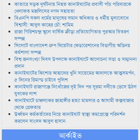
কাতারে সড়ক দুর্ঘটনায় নিহত কানাইঘাটের প্রবাসী পাঁচ পরিবারকে
খেলাফত মজলিসের নগদ সহায়তা
বিএনপি সকল ধর্মের মানুষের সমান অধিকার ও ধর্মীয় মুল্যবোধে
বিশ্বাসী: আবুল কাহের চৌ: শামিম
রাজা গিরিশচন্দ্র স্কুলে বার্ষিক ক্রীড়া প্রতিযোগিতার পুরস্কার বিতরণ
সম্পন্ন
সিলেটে বাংলাদেশ গ্রুপ থিয়েটার ফেডারেশানের বিভাগীয় অভিনয়
কর্মশালা সম্পন্ন
বিশ্ব জনসংখ্যা দিবস উপলক্ষে কানাইঘাটে আলোচনা সভা ও সম্মাননা
প্রদান
কানাইঘাটের কিশোর আহাদের খুনি সায়েমের আদালতে আত্মসমর্পন,
৫ দিনের রিমান্ড চাইবে পুলিশ
কানাইঘাট রাজাগঞ্জে নিখোঁজের দুই দিন পর সুরমা নদীতে ভেসে উঠল
যুবকের লাশ
কানাইঘাটে চাঞ্চল্যকর জাহাঙ্গীর হত্যা মামলার ৩ আসামী কক্সবাজার
থেকে গ্রেফতার
উর্ধ্বতন কর্মকর্তাদের নিয়ে কানাইঘাট স্বাস্থ্য কমপ্লেক্সে পরিদর্শন
করলেন সাংসদ আবুল হাসান
আর্কাইভ