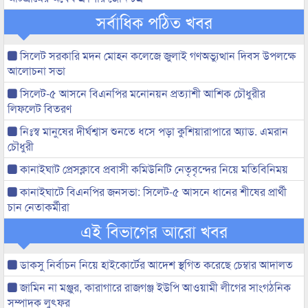
সর্বাধিক পঠিত খবর
সিলেট সরকারি মদন মোহন কলেজে জুলাই গণঅভ্যুত্থান দিবস উপলক্ষে
আলোচনা সভা
সিলেট-৫ আসনে বিএনপির মনোনয়ন প্রত্যাশী আশিক চৌধুরীর
লিফলেট বিতরণ
নিঃস্ব মানুষের দীর্ঘশ্বাস শুনতে ধসে পড়া কুশিয়ারাপারে অ্যাড. এমরান
চৌধুরী
কানাইঘাট প্রেসক্লাবে প্রবাসী কমিউনিটি নেতৃবৃন্দের নিয়ে মতিবিনিময়
কানাইঘাটে বিএনপির জনসভা: সিলেট-৫ আসনে ধানের শীষের প্রার্থী
চান নেতাকর্মীরা
এই বিভাগের আরো খবর
ডাকসু নির্বাচন নিয়ে হাইকোর্টের আদেশ স্থগিত করেছে চেম্বার আদালত
জামিন না মঞ্জুর, কারাগারে রাজগঞ্জ ইউপি আওয়ামী লীগের সাংগঠনিক
সম্পাদক লুৎফর