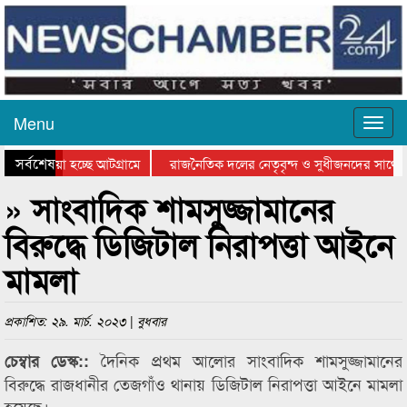
Menu
সর্বশেষ
য়ে যাওয়া হচ্ছে আটগ্রামে
রাজনৈতিক দলের নেতৃবৃন্দ ও সুধীজনদের সাথে 
িযোগিতার পুরস্কার বিতরণ সম্পন্ন
সিলেটে বাংলাদেশ গ্রুপ থিয়েটার ফেডারেশানের বি
» সাংবাদিক শামসুজ্জামানের
বিরুদ্ধে ডিজিটাল নিরাপত্তা আইনে
মামলা
প্রকাশিত: ২৯. মার্চ. ২০২৩ | বুধবার
দৈনিক প্রথম আলোর সাংবাদিক শামসুজ্জামানের
চেম্বার ডেস্ক::
বিরুদ্ধে রাজধানীর তেজগাঁও থানায় ডিজিটাল নিরাপত্তা আইনে মামলা
হয়েছে।