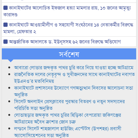
কানাইঘাটের আলোচিত ইফজাল হত্যা মামলার রায়, ১০ জনের আমৃত্যু
কারাদণ্ড
কানাইঘাটে আওয়ামীলীগ ও সহযোগী সংঘঠনের ১৪ নেতাকর্মীর বিরুদ্ধে
মামলা, গ্রেফতার ২
আন্তর্জাতিক আদালতে ড. ইউনূসসহ ৬২ জনের বিরুদ্ধে অভিযোগ
সর্বশেষ
আবারো লোভার জব্দকৃত পাথর চুরি করে নিয়ে যাওয়া হচ্ছে আটগ্রামে
রাজনৈতিক দলের নেতৃবৃন্দ ও সুধীজনদের সাথে কানাইঘাটের নবাগত
ইউএনও’র মতবিনিময়
কানাইঘাটে প্রশাসনের উদ্যোগে গণঅভ্যুত্থান দিবসের আলোচনা সভা
অনুষ্ঠিত
সিলেট অনলাইন প্রেসক্লাবের পুরস্কার বিতরণ ও নতুন সদস্যদের
পরিচিতি সভা অনুষ্ঠিত
লোভাছড়ার জব্দকৃত পাথর চুরির হিড়িক! বেপরোয়া জকিগঞ্জের
আটগ্রামের অবৈধ ক্রাশার জোন চক্র
লন্ডনে সিলেট শাহজালাল হাউজিং এস্টেটস (উপশহর) প্রবাসী
অ্যাসোসিয়েশনের সভা অনুষ্ঠিত