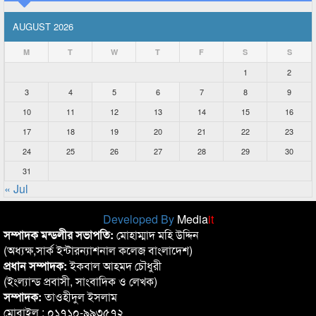
AUGUST 2026
M
T
W
T
F
S
S
1
2
3
4
5
6
7
8
9
10
11
12
13
14
15
16
17
18
19
20
21
22
23
24
25
26
27
28
29
30
31
« Jul
Developed By
Media
it
সম্পাদক মন্ডলীর সভাপতি:
মোহাম্মাদ মহি উদ্দিন
(অধ্যক্ষ,সার্ক ইন্টারন্যাশনাল কলেজ বাংলাদেশ)
প্রধান সম্পাদক:
ইকবাল আহমদ চৌধুরী
(ইংল্যান্ড প্রবাসী, সাংবাদিক ও লেখক)
সম্পাদক:
তাওহীদুল ইসলাম
মোবাইল : ০১৭১০-৯৯৩৫৭২