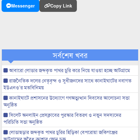
Messenger
Copy Link
সর্বশেষ খবর
আবারো লোভার জব্দকৃত পাথর চুরি করে নিয়ে যাওয়া হচ্ছে আটগ্রামে
রাজনৈতিক দলের নেতৃবৃন্দ ও সুধীজনদের সাথে কানাইঘাটের নবাগত
ইউএনও’র মতবিনিময়
কানাইঘাটে প্রশাসনের উদ্যোগে গণঅভ্যুত্থান দিবসের আলোচনা সভা
অনুষ্ঠিত
সিলেট অনলাইন প্রেসক্লাবের পুরস্কার বিতরণ ও নতুন সদস্যদের
পরিচিতি সভা অনুষ্ঠিত
লোভাছড়ার জব্দকৃত পাথর চুরির হিড়িক! বেপরোয়া জকিগঞ্জের
আটগ্রামের অবৈধ ক্রাশার জোন চক্র