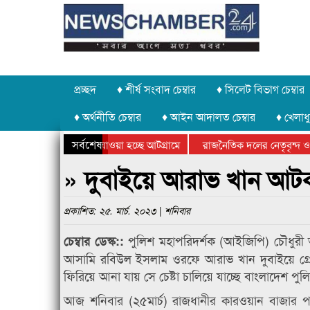
প্রচ্ছদ
♦ শীর্ষ সংবাদ চেম্বার
♦ সিলেট বিভাগ চেম্বার
♦ অর্থনীতি চেম্বার
♦ আইন আদালত চেম্বার
♦ খেলাধু
সর্বশেষ
 পাথর চুরি করে নিয়ে যাওয়া হচ্ছে আটগ্রামে
রাজনৈতিক দলের নেতৃবৃন্দ ও 
 বার্ষিক ক্রীড়া প্রতিযোগিতার পুরস্কার বিতরণ সম্পন্ন
সিলেটে বাংলাদেশ গ্রুপ থিয়ে
» দুবাইয়ে আরাভ খান আটক
প্রকাশিত: ২৫. মার্চ. ২০২৩ | শনিবার
পুলিশ মহাপরিদর্শক (আইজিপি) চৌধুরী আ
চেম্বার ডেস্ক::
আসামি রবিউল ইসলাম ওরফে আরাভ খান দুবাইয়ে গ্রেপ
ফিরিয়ে আনা যায় সে চেষ্টা চালিয়ে যাচ্ছে বাংলাদেশ পুল
আজ শনিবার (২৫মার্চ) রাজধানীর কারওয়ান বাজার প্