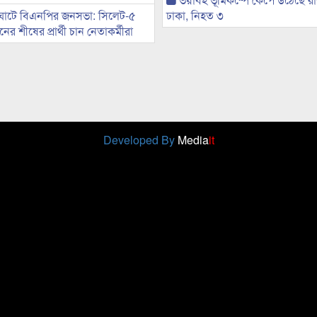
ঘাটে বিএনপির জনসভা: সিলেট-৫
ঢাকা, নিহত ৩
র শীষের প্রার্থী চান নেতাকর্মীরা
Developed By
Media
it