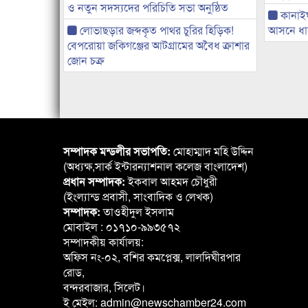
ও নতুন সদস্যদের পরিচিতি সভা অনুষ্ঠিত
কানাই
লোভাছড়ার জব্দকৃত পাথর চুরির হিড়িক!
আসনে ধানে
বেপরোয়া জকিগঞ্জের আটগ্রামের অবৈধ ক্রাশার
জোন চক্র
সম্পাদক মন্ডলীর সভাপতি:
মোহাম্মাদ মহি উদ্দিন
(অধ্যক্ষ,সার্ক ইন্টারন্যাশনাল কলেজ বাংলাদেশ)
প্রধান সম্পাদক:
ইকবাল আহমদ চৌধুরী
(ইংল্যান্ড প্রবাসী, সাংবাদিক ও লেখক)
সম্পাদক:
তাওহীদুল ইসলাম
মোবাইল : ০১৭১০-৯৯৩৫৭২
সম্পাদকীয় কার্যালয়:
অফিস নং-০২, বশির কমপ্লেক্স, লালদিঘীরপার
রোড,
বন্দরবাজার, সিলেট।
ই মেইল: admin@newschamber24.com