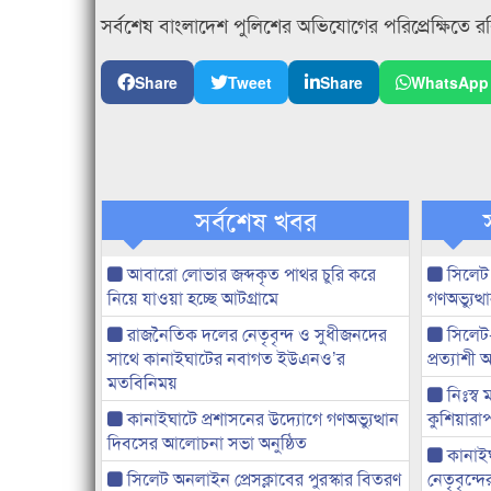
সর্বশেষ বাংলাদেশ পুলিশের অভিযোগের পরিপ্রেক্ষিতে 
Share
Tweet
Share
WhatsApp
সর্বশেষ খবর
আবারো লোভার জব্দকৃত পাথর চুরি করে
সিলেট
নিয়ে যাওয়া হচ্ছে আটগ্রামে
গণঅভ্যুত
রাজনৈতিক দলের নেতৃবৃন্দ ও সুধীজনদের
সিলেট
সাথে কানাইঘাটের নবাগত ইউএনও’র
প্রত্যাশ
মতবিনিময়
নিঃস্ব 
কানাইঘাটে প্রশাসনের উদ্যোগে গণঅভ্যুত্থান
কুশিয়ারাপ
দিবসের আলোচনা সভা অনুষ্ঠিত
কানাইঘা
সিলেট অনলাইন প্রেসক্লাবের পুরস্কার বিতরণ
নেতৃবৃন্দ