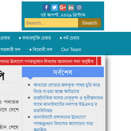
৭ই আগস্ট, ২০২৬ খ্রিস্টাব্দ
চেম্বার
♦ তথ্যপ্রযুক্তি চেম্বার
♦ ধর্ম চেম্বার
 সরকারী দল
♦ বিরোধী দল
Our Team
ের উদ্যোগে গণঅভ্যুত্থান দিবসের আলোচনা সভা অনুষ্ঠিত
সিলেট অনলাইন প্রেসক
সর্বশেষ
ি
আবারো লোভার জব্দকৃত পাথর চুরি করে
নিয়ে যাওয়া হচ্ছে আটগ্রামে
রাজনৈতিক দলের নেতৃবৃন্দ ও সুধীজনদের
লায় পলাতক
সাথে কানাইঘাটের নবাগত ইউএনও’র
ভাবে দেশে
মতবিনিময়
কানাইঘাটে প্রশাসনের উদ্যোগে
গণঅভ্যুত্থান দিবসের আলোচনা সভা
্ঠান শেষে
অনুষ্ঠিত