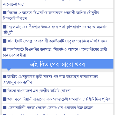
আলোচনা সভা
সিলেট-৫ আসনে বিএনপির মনোনয়ন প্রত্যাশী আশিক চৌধুরীর
লিফলেট বিতরণ
নিঃস্ব মানুষের দীর্ঘশ্বাস শুনতে ধসে পড়া কুশিয়ারাপারে অ্যাড. এমরান
চৌধুরী
কানাইঘাট প্রেসক্লাবে প্রবাসী কমিউনিটি নেতৃবৃন্দের নিয়ে মতিবিনিময়
কানাইঘাটে বিএনপির জনসভা: সিলেট-৫ আসনে ধানের শীষের প্রার্থী
চান নেতাকর্মীরা
এই বিভাগের আরো খবর
জাতীয় প্রেসক্লাবের স্থায়ী সদস্য পদ লাভ করেছেন কানাইঘাটের
এহসানুল হক জসীম
জিরো বাংলাদেশ এর কেন্দ্রীয় কমিটি ঘোষণা
আদালতে বিয়ানীবাজারের এক ‘হত্যাচেষ্টা মামলা’র চার্জশীট দিল পুলিশ
‘সেনাবাহিনী পদক’ পেলেন সেনাপ্রধান ওয়াকার-উজ-জামান