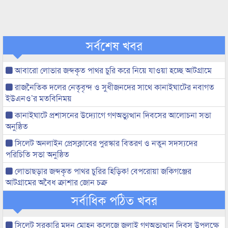
সর্বশেষ খবর
আবারো লোভার জব্দকৃত পাথর চুরি করে নিয়ে যাওয়া হচ্ছে আটগ্রামে
রাজনৈতিক দলের নেতৃবৃন্দ ও সুধীজনদের সাথে কানাইঘাটের নবাগত
ইউএনও’র মতবিনিময়
কানাইঘাটে প্রশাসনের উদ্যোগে গণঅভ্যুত্থান দিবসের আলোচনা সভা
অনুষ্ঠিত
সিলেট অনলাইন প্রেসক্লাবের পুরস্কার বিতরণ ও নতুন সদস্যদের
পরিচিতি সভা অনুষ্ঠিত
লোভাছড়ার জব্দকৃত পাথর চুরির হিড়িক! বেপরোয়া জকিগঞ্জের
আটগ্রামের অবৈধ ক্রাশার জোন চক্র
সর্বাধিক পঠিত খবর
সিলেট সরকারি মদন মোহন কলেজে জুলাই গণঅভ্যুত্থান দিবস উপলক্ষে