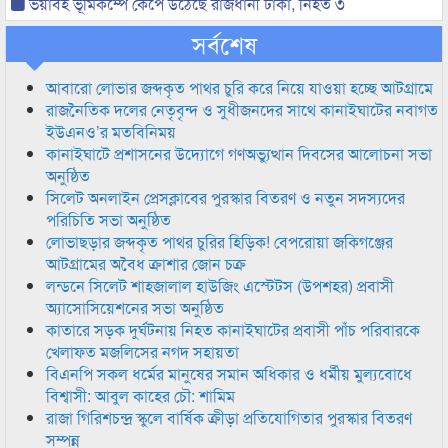
ভয়াবহ ভূমিকম্পে কেঁপে উঠেছে রাজধানী ঢাকা, নিহত ৩
সর্বশেষ
আবারো লোভার জব্দকৃত পাথর চুরি করে নিয়ে যাওয়া হচ্ছে আটগ্রামে
রাজনৈতিক দলের নেতৃবৃন্দ ও সুধীজনদের সাথে কানাইঘাটের নবাগত
ইউএনও’র মতবিনিময়
কানাইঘাটে প্রশাসনের উদ্যোগে গণঅভ্যুত্থান দিবসের আলোচনা সভা
অনুষ্ঠিত
সিলেট অনলাইন প্রেসক্লাবের পুরস্কার বিতরণ ও নতুন সদস্যদের
পরিচিতি সভা অনুষ্ঠিত
লোভাছড়ার জব্দকৃত পাথর চুরির হিড়িক! বেপরোয়া জকিগঞ্জের
আটগ্রামের অবৈধ ক্রাশার জোন চক্র
লন্ডনে সিলেট শাহজালাল হাউজিং এস্টেটস (উপশহর) প্রবাসী
অ্যাসোসিয়েশনের সভা অনুষ্ঠিত
কাতারে সড়ক দুর্ঘটনায় নিহত কানাইঘাটের প্রবাসী পাঁচ পরিবারকে
খেলাফত মজলিসের নগদ সহায়তা
বিএনপি সকল ধর্মের মানুষের সমান অধিকার ও ধর্মীয় মুল্যবোধে
বিশ্বাসী: আবুল কাহের চৌ: শামিম
রাজা গিরিশচন্দ্র স্কুলে বার্ষিক ক্রীড়া প্রতিযোগিতার পুরস্কার বিতরণ
সম্পন্ন