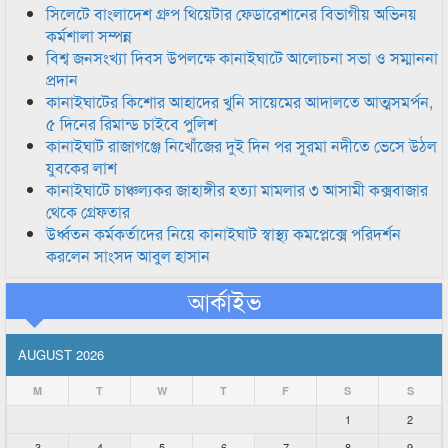
সিলেটে বাংলাদেশ গ্রুপ থিয়েটার ফেডারেশানের বিভাগীয় অভিনয়
কর্মশালা সম্পন্ন
বিশ্ব জনসংখ্যা দিবস উপলক্ষে কানাইঘাটে আলোচনা সভা ও সম্মাননা
প্রদান
কানাইঘাটের কিশোর আহাদের খুনি সায়েমের আদালতে আত্মসমর্পন,
৫ দিনের রিমান্ড চাইবে পুলিশ
কানাইঘাট রাজাগঞ্জে নিখোঁজের দুই দিন পর সুরমা নদীতে ভেসে উঠল
যুবকের লাশ
কানাইঘাটে চাঞ্চল্যকর জাহাঙ্গীর হত্যা মামলার ৩ আসামী কক্সবাজার
থেকে গ্রেফতার
উর্ধ্বতন কর্মকর্তাদের নিয়ে কানাইঘাট স্বাস্থ্য কমপ্লেক্সে পরিদর্শন
করলেন সাংসদ আবুল হাসান
আর্কাইভ
AUGUST 2026
M
T
W
T
F
S
S
1
2
3
4
5
6
7
8
9