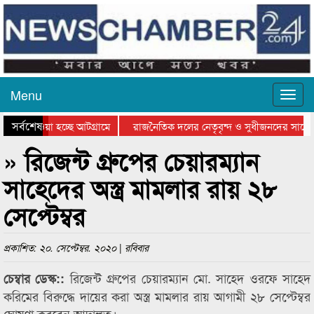
Menu
সর্বশেষ
িয়ে যাওয়া হচ্ছে আটগ্রামে
রাজনৈতিক দলের নেতৃবৃন্দ ও সুধীজনদের সাথে 
িযোগিতার পুরস্কার বিতরণ সম্পন্ন
সিলেটে বাংলাদেশ গ্রুপ থিয়েটার ফেডারেশানের বি
» রিজেন্ট গ্রুপের চেয়ারম্যান
সাহেদের অস্ত্র মামলার রায় ২৮
সেপ্টেম্বর
প্রকাশিত: ২০. সেপ্টেম্বর. ২০২০ | রবিবার
রিজেন্ট গ্রুপের চেয়ারম্যান মো. সাহেদ ওরফে সাহেদ
চেম্বার ডেস্ক::
করিমের বিরুদ্ধে দায়ের করা অস্ত্র মামলার রায় আগামী ২৮ সেপ্টেম্বর
ঘোষণা করবেন আদালত।