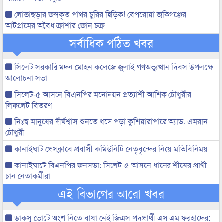
লোভাছড়ার জব্দকৃত পাথর চুরির হিড়িক! বেপরোয়া জকিগঞ্জের
আটগ্রামের অবৈধ ক্রাশার জোন চক্র
সর্বাধিক পঠিত খবর
সিলেট সরকারি মদন মোহন কলেজে জুলাই গণঅভ্যুত্থান দিবস উপলক্ষে
আলোচনা সভা
সিলেট-৫ আসনে বিএনপির মনোনয়ন প্রত্যাশী আশিক চৌধুরীর
লিফলেট বিতরণ
নিঃস্ব মানুষের দীর্ঘশ্বাস শুনতে ধসে পড়া কুশিয়ারাপারে অ্যাড. এমরান
চৌধুরী
কানাইঘাট প্রেসক্লাবে প্রবাসী কমিউনিটি নেতৃবৃন্দের নিয়ে মতিবিনিময়
কানাইঘাটে বিএনপির জনসভা: সিলেট-৫ আসনে ধানের শীষের প্রার্থী
চান নেতাকর্মীরা
এই বিভাগের আরো খবর
ডাকসু ভোটে অংশ নিতে বাধা নেই জিএস পদপ্রার্থী এস এম ফরহাদের: