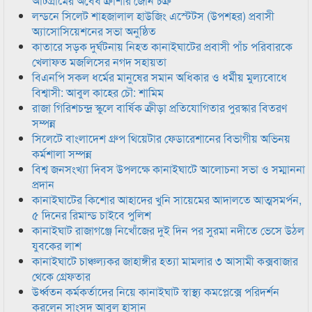
আটগ্রামের অবৈধ ক্রাশার জোন চক্র
লন্ডনে সিলেট শাহজালাল হাউজিং এস্টেটস (উপশহর) প্রবাসী
অ্যাসোসিয়েশনের সভা অনুষ্ঠিত
কাতারে সড়ক দুর্ঘটনায় নিহত কানাইঘাটের প্রবাসী পাঁচ পরিবারকে
খেলাফত মজলিসের নগদ সহায়তা
বিএনপি সকল ধর্মের মানুষের সমান অধিকার ও ধর্মীয় মুল্যবোধে
বিশ্বাসী: আবুল কাহের চৌ: শামিম
রাজা গিরিশচন্দ্র স্কুলে বার্ষিক ক্রীড়া প্রতিযোগিতার পুরস্কার বিতরণ
সম্পন্ন
সিলেটে বাংলাদেশ গ্রুপ থিয়েটার ফেডারেশানের বিভাগীয় অভিনয়
কর্মশালা সম্পন্ন
বিশ্ব জনসংখ্যা দিবস উপলক্ষে কানাইঘাটে আলোচনা সভা ও সম্মাননা
প্রদান
কানাইঘাটের কিশোর আহাদের খুনি সায়েমের আদালতে আত্মসমর্পন,
৫ দিনের রিমান্ড চাইবে পুলিশ
কানাইঘাট রাজাগঞ্জে নিখোঁজের দুই দিন পর সুরমা নদীতে ভেসে উঠল
যুবকের লাশ
কানাইঘাটে চাঞ্চল্যকর জাহাঙ্গীর হত্যা মামলার ৩ আসামী কক্সবাজার
থেকে গ্রেফতার
উর্ধ্বতন কর্মকর্তাদের নিয়ে কানাইঘাট স্বাস্থ্য কমপ্লেক্সে পরিদর্শন
করলেন সাংসদ আবুল হাসান