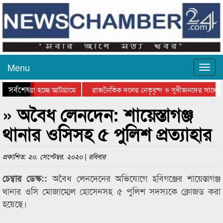
Menu
সর্বশেষ
য়ে যাওয়া হচ্ছে আটগ্রামে
রাজনৈতিক দলের নেতৃবৃন্দ ও সুধীজনদের সাথে 
িযোগিতার পুরস্কার বিতরণ সম্পন্ন
সিলেটে বাংলাদেশ গ্রুপ থিয়েটার ফেডারেশানের বি
» অবৈধ লেনদেন: শায়েস্তাগঞ্জ
থানার ওসিসহ ৫ পুলিশ প্রত্যাহার
প্রকাশিত: ২০. সেপ্টেম্বর. ২০২০ | রবিবার
অবৈধ লেনদেনের অভিযোগে হবিগঞ্জের শায়েস্তাগঞ্জ
চেম্বার ডেস্ক::
থানার ওসি মোজাম্মেল হোসেনসহ ৫ পুলিশ সদস্যকে ক্লোজড করা
হয়েছে।