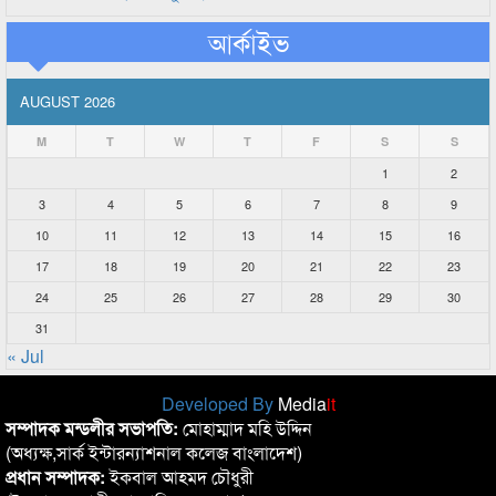
আর্কাইভ
AUGUST 2026
M
T
W
T
F
S
S
1
2
3
4
5
6
7
8
9
10
11
12
13
14
15
16
17
18
19
20
21
22
23
24
25
26
27
28
29
30
31
« Jul
Developed By
Media
it
সম্পাদক মন্ডলীর সভাপতি:
মোহাম্মাদ মহি উদ্দিন
(অধ্যক্ষ,সার্ক ইন্টারন্যাশনাল কলেজ বাংলাদেশ)
প্রধান সম্পাদক:
ইকবাল আহমদ চৌধুরী