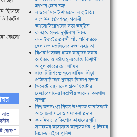
ক্রাশার জোন চক্র
ান হিসেবে
লন্ডনে সিলেট শাহজালাল হাউজিং
বডি কিটের
এস্টেটস (উপশহর) প্রবাসী
অ্যাসোসিয়েশনের সভা অনুষ্ঠিত
কাতারে সড়ক দুর্ঘটনায় নিহত
খনো কোনো
কানাইঘাটের প্রবাসী পাঁচ পরিবারকে
খেলাফত মজলিসের নগদ সহায়তা
বিএনপি সকল ধর্মের মানুষের সমান
অধিকার ও ধর্মীয় মুল্যবোধে বিশ্বাসী:
আবুল কাহের চৌ: শামিম
রাজা গিরিশচন্দ্র স্কুলে বার্ষিক ক্রীড়া
প্রতিযোগিতার পুরস্কার বিতরণ সম্পন্ন
সিলেটে বাংলাদেশ গ্রুপ থিয়েটার
ফেডারেশানের বিভাগীয় অভিনয় কর্মশালা
খবর
সম্পন্ন
বিশ্ব জনসংখ্যা দিবস উপলক্ষে কানাইঘাটে
আলোচনা সভা ও সম্মাননা প্রদান
দ লাভ
কানাইঘাটের কিশোর আহাদের খুনি
জসীম
সায়েমের আদালতে আত্মসমর্পন, ৫ দিনের
টি ঘোষণা
রিমান্ড চাইবে পুলিশ