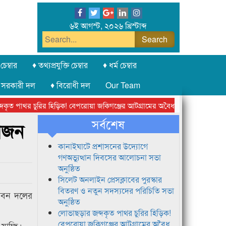
৬ই আগস্ট, ২০২৬ খ্রিস্টাব্দ
চেম্বার
♦ তথ্যপ্রযুক্তি চেম্বার
♦ ধর্ম চেম্বার
 সরকারী দল
♦ বিরোধী দল
Our Team
ত পাথর চুরির হিড়িক! বেপরোয়া জকিগঞ্জের আটগ্রামের অবৈধ ক্রাশার জোন চক্র
সর্বশেষ
বিজন
কানাইঘাটে প্রশাসনের উদ্যোগে
গণঅভ্যুত্থান দিবসের আলোচনা সভা
অনুষ্ঠিত
সিলেট অনলাইন প্রেসক্লাবের পুরস্কার
বিতরণ ও নতুন সদস্যদের পরিচিতি সভা
্ভাবন দলের
অনুষ্ঠিত
লোভাছড়ার জব্দকৃত পাথর চুরির হিড়িক!
বেপরোয়া জকিগঞ্জের আটগ্রামের অবৈধ
যাচ্ছি।