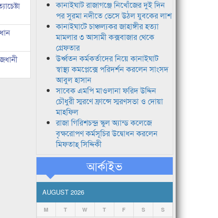
কানাইঘাট রাজাগঞ্জে নিখোঁজের দুই দিন
াচেষ্টা
পর সুরমা নদীতে ভেসে উঠল যুবকের লাশ
কানাইঘাটে চাঞ্চল্যকর জাহাঙ্গীর হত্যা
রধান
মামলার ৩ আসামী কক্সবাজার থেকে
গ্রেফতার
উর্ধ্বতন কর্মকর্তাদের নিয়ে কানাইঘাট
াজধানী
স্বাস্থ্য কমপ্লেক্সে পরিদর্শন করলেন সাংসদ
আবুল হাসান
সাবেক এমপি মাওলানা ফরিদ উদ্দিন
চৌধুরী স্মরণে ফ্রান্সে স্মরণসভা ও দোয়া
মাহফিল
রাজা গিরিশচন্দ্র স্কুল অ্যান্ড কলেজে
বৃক্ষরোপণ কর্মসূচির উদ্বোধন করলেন
মিফতাহ্ সিদ্দিকী
আর্কাইভ
AUGUST 2026
M
T
W
T
F
S
S