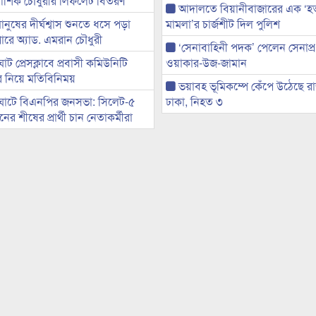
ী আশিক চৌধুরীর লিফলেট বিতরণ
আদালতে বিয়ানীবাজারের এক ‘হত্য
মানুষের দীর্ঘশ্বাস শুনতে ধসে পড়া
মামলা’র চার্জশীট দিল পুলিশ
ারে অ্যাড. এমরান চৌধুরী
‘সেনাবাহিনী পদক’ পেলেন সেনাপ্
ট প্রেসক্লাবে প্রবাসী কমিউনিটি
ওয়াকার-উজ-জামান
ের নিয়ে মতিবিনিময়
ভয়াবহ ভূমিকম্পে কেঁপে উঠেছে র
ঘাটে বিএনপির জনসভা: সিলেট-৫
ঢাকা, নিহত ৩
র শীষের প্রার্থী চান নেতাকর্মীরা