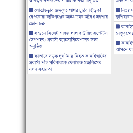
ও নতুন সদস্যদের পরিচিতি সভা অনুষ্ঠিত
প্রত্যাশ
লোভাছড়ার জব্দকৃত পাথর চুরির হিড়িক!
নিঃস্ব 
বেপরোয়া জকিগঞ্জের আটগ্রামের অবৈধ ক্রাশার
কুশিয়ারাপ
জোন চক্র
কানাইঘা
লন্ডনে সিলেট শাহজালাল হাউজিং এস্টেটস
নেতৃবৃন্দ
(উপশহর) প্রবাসী অ্যাসোসিয়েশনের সভা
কানাই
অনুষ্ঠিত
আসনে ধানে
কাতারে সড়ক দুর্ঘটনায় নিহত কানাইঘাটের
প্রবাসী পাঁচ পরিবারকে খেলাফত মজলিসের
নগদ সহায়তা