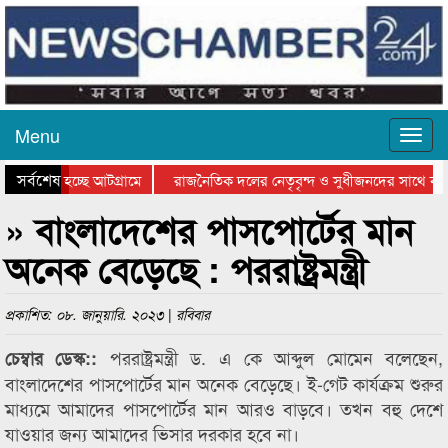
Menu
সর্বশেষ
 যাওয়া হচ্ছে আটগ্রামে
রাজনৈতিক দলের নেতৃবৃন্দ ও সুধীজনদের সাথে কা
োগিতার পুরস্কার বিতরণ সম্পন্ন
সিলেটে বাংলাদেশ গ্রুপ থিয়েটার ফেডারেশানের বিভা
» বাংলাদেশের পাসপোর্টের মান
অনেক বেড়েছে : পররাষ্ট্রমন্ত্রী
প্রকাশিত: ০৮. জানুয়ারি. ২০২৩ | রবিবার
পররাষ্ট্রমন্ত্রী ড. এ কে আব্দুল মোমেন বলেছেন,
চেম্বার ডেস্ক::
বাংলাদেশের পাসপোর্টের মান অনেক বেড়েছে। ই-গেট কার্যক্রম শুরুর
মাধ্যমে আমাদের পাসপোর্টের মান আরও বাড়বে। তখন বহু দেশে
যাওয়ার জন্য আমাদের ভিসার দরকার হবে না।