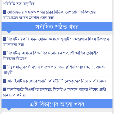
পরিচিতি সভা অনুষ্ঠিত
লোভাছড়ার জব্দকৃত পাথর চুরির হিড়িক! বেপরোয়া জকিগঞ্জের
আটগ্রামের অবৈধ ক্রাশার জোন চক্র
সর্বাধিক পঠিত খবর
সিলেট সরকারি মদন মোহন কলেজে জুলাই গণঅভ্যুত্থান দিবস উপলক্ষে
আলোচনা সভা
সিলেট-৫ আসনে বিএনপির মনোনয়ন প্রত্যাশী আশিক চৌধুরীর
লিফলেট বিতরণ
নিঃস্ব মানুষের দীর্ঘশ্বাস শুনতে ধসে পড়া কুশিয়ারাপারে অ্যাড. এমরান
চৌধুরী
কানাইঘাট প্রেসক্লাবে প্রবাসী কমিউনিটি নেতৃবৃন্দের নিয়ে মতিবিনিময়
কানাইঘাটে বিএনপির জনসভা: সিলেট-৫ আসনে ধানের শীষের প্রার্থী
চান নেতাকর্মীরা
এই বিভাগের আরো খবর