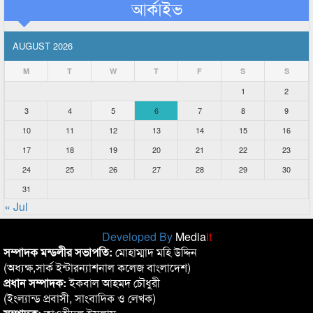
আর্কাইভ
AUGUST 2026
M
T
W
T
F
S
S
1
2
3
4
5
6
7
8
9
10
11
12
13
14
15
16
17
18
19
20
21
22
23
24
25
26
27
28
29
30
31
« Jul
Developed By
Media
it
সম্পাদক মন্ডলীর সভাপতি:
মোহাম্মাদ মহি উদ্দিন
(অধ্যক্ষ,সার্ক ইন্টারন্যাশনাল কলেজ বাংলাদেশ)
প্রধান সম্পাদক:
ইকবাল আহমদ চৌধুরী
(ইংল্যান্ড প্রবাসী, সাংবাদিক ও লেখক)