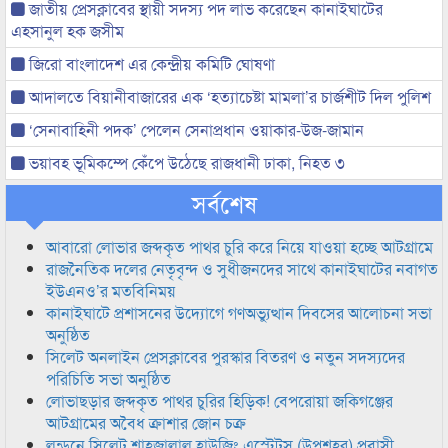
জাতীয় প্রেসক্লাবের স্থায়ী সদস্য পদ লাভ করেছেন কানাইঘাটের
এহসানুল হক জসীম
জিরো বাংলাদেশ এর কেন্দ্রীয় কমিটি ঘোষণা
আদালতে বিয়ানীবাজারের এক ‘হত্যাচেষ্টা মামলা’র চার্জশীট দিল পুলিশ
‘সেনাবাহিনী পদক’ পেলেন সেনাপ্রধান ওয়াকার-উজ-জামান
ভয়াবহ ভূমিকম্পে কেঁপে উঠেছে রাজধানী ঢাকা, নিহত ৩
সর্বশেষ
আবারো লোভার জব্দকৃত পাথর চুরি করে নিয়ে যাওয়া হচ্ছে আটগ্রামে
রাজনৈতিক দলের নেতৃবৃন্দ ও সুধীজনদের সাথে কানাইঘাটের নবাগত
ইউএনও’র মতবিনিময়
কানাইঘাটে প্রশাসনের উদ্যোগে গণঅভ্যুত্থান দিবসের আলোচনা সভা
অনুষ্ঠিত
সিলেট অনলাইন প্রেসক্লাবের পুরস্কার বিতরণ ও নতুন সদস্যদের
পরিচিতি সভা অনুষ্ঠিত
লোভাছড়ার জব্দকৃত পাথর চুরির হিড়িক! বেপরোয়া জকিগঞ্জের
আটগ্রামের অবৈধ ক্রাশার জোন চক্র
লন্ডনে সিলেট শাহজালাল হাউজিং এস্টেটস (উপশহর) প্রবাসী