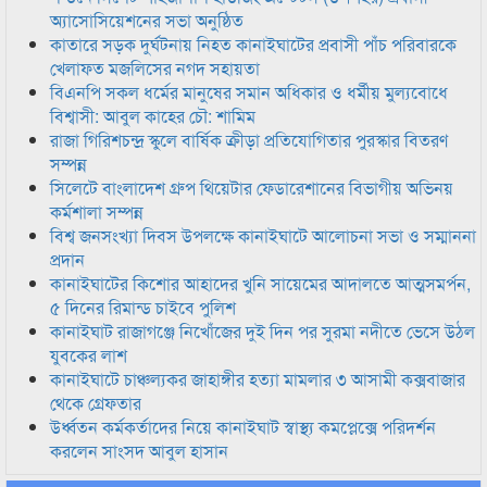
অ্যাসোসিয়েশনের সভা অনুষ্ঠিত
কাতারে সড়ক দুর্ঘটনায় নিহত কানাইঘাটের প্রবাসী পাঁচ পরিবারকে
খেলাফত মজলিসের নগদ সহায়তা
বিএনপি সকল ধর্মের মানুষের সমান অধিকার ও ধর্মীয় মুল্যবোধে
বিশ্বাসী: আবুল কাহের চৌ: শামিম
রাজা গিরিশচন্দ্র স্কুলে বার্ষিক ক্রীড়া প্রতিযোগিতার পুরস্কার বিতরণ
সম্পন্ন
সিলেটে বাংলাদেশ গ্রুপ থিয়েটার ফেডারেশানের বিভাগীয় অভিনয়
কর্মশালা সম্পন্ন
বিশ্ব জনসংখ্যা দিবস উপলক্ষে কানাইঘাটে আলোচনা সভা ও সম্মাননা
প্রদান
কানাইঘাটের কিশোর আহাদের খুনি সায়েমের আদালতে আত্মসমর্পন,
৫ দিনের রিমান্ড চাইবে পুলিশ
কানাইঘাট রাজাগঞ্জে নিখোঁজের দুই দিন পর সুরমা নদীতে ভেসে উঠল
যুবকের লাশ
কানাইঘাটে চাঞ্চল্যকর জাহাঙ্গীর হত্যা মামলার ৩ আসামী কক্সবাজার
থেকে গ্রেফতার
উর্ধ্বতন কর্মকর্তাদের নিয়ে কানাইঘাট স্বাস্থ্য কমপ্লেক্সে পরিদর্শন
করলেন সাংসদ আবুল হাসান