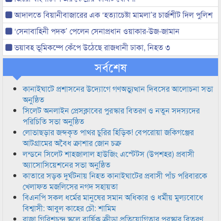
আদালতে বিয়ানীবাজারের এক ‘হত্যাচেষ্টা মামলা’র চার্জশীট দিল পুলিশ
‘সেনাবাহিনী পদক’ পেলেন সেনাপ্রধান ওয়াকার-উজ-জামান
ভয়াবহ ভূমিকম্পে কেঁপে উঠেছে রাজধানী ঢাকা, নিহত ৩
সর্বশেষ
কানাইঘাটে প্রশাসনের উদ্যোগে গণঅভ্যুত্থান দিবসের আলোচনা সভা
অনুষ্ঠিত
সিলেট অনলাইন প্রেসক্লাবের পুরস্কার বিতরণ ও নতুন সদস্যদের
পরিচিতি সভা অনুষ্ঠিত
লোভাছড়ার জব্দকৃত পাথর চুরির হিড়িক! বেপরোয়া জকিগঞ্জের
আটগ্রামের অবৈধ ক্রাশার জোন চক্র
লন্ডনে সিলেট শাহজালাল হাউজিং এস্টেটস (উপশহর) প্রবাসী
অ্যাসোসিয়েশনের সভা অনুষ্ঠিত
কাতারে সড়ক দুর্ঘটনায় নিহত কানাইঘাটের প্রবাসী পাঁচ পরিবারকে
খেলাফত মজলিসের নগদ সহায়তা
বিএনপি সকল ধর্মের মানুষের সমান অধিকার ও ধর্মীয় মুল্যবোধে
বিশ্বাসী: আবুল কাহের চৌ: শামিম
রাজা গিরিশচন্দ্র স্কুলে বার্ষিক ক্রীড়া প্রতিযোগিতার পুরস্কার বিতরণ