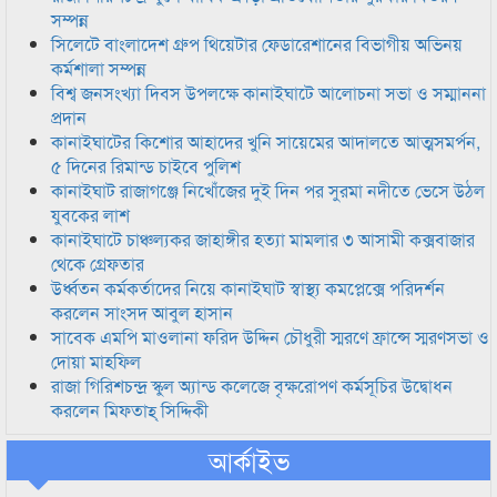
সম্পন্ন
সিলেটে বাংলাদেশ গ্রুপ থিয়েটার ফেডারেশানের বিভাগীয় অভিনয়
কর্মশালা সম্পন্ন
বিশ্ব জনসংখ্যা দিবস উপলক্ষে কানাইঘাটে আলোচনা সভা ও সম্মাননা
প্রদান
কানাইঘাটের কিশোর আহাদের খুনি সায়েমের আদালতে আত্মসমর্পন,
৫ দিনের রিমান্ড চাইবে পুলিশ
কানাইঘাট রাজাগঞ্জে নিখোঁজের দুই দিন পর সুরমা নদীতে ভেসে উঠল
যুবকের লাশ
কানাইঘাটে চাঞ্চল্যকর জাহাঙ্গীর হত্যা মামলার ৩ আসামী কক্সবাজার
থেকে গ্রেফতার
উর্ধ্বতন কর্মকর্তাদের নিয়ে কানাইঘাট স্বাস্থ্য কমপ্লেক্সে পরিদর্শন
করলেন সাংসদ আবুল হাসান
সাবেক এমপি মাওলানা ফরিদ উদ্দিন চৌধুরী স্মরণে ফ্রান্সে স্মরণসভা ও
দোয়া মাহফিল
রাজা গিরিশচন্দ্র স্কুল অ্যান্ড কলেজে বৃক্ষরোপণ কর্মসূচির উদ্বোধন
করলেন মিফতাহ্ সিদ্দিকী
আর্কাইভ