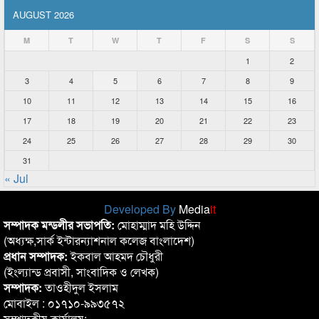
AUGUST 2026
M
T
W
T
F
S
S
1
2
3
4
5
6
7
8
9
10
11
12
13
14
15
16
17
18
19
20
21
22
23
24
25
26
27
28
29
30
31
« Jul
Developed By
Media
it
সম্পাদক মন্ডলীর সভাপতি:
মোহাম্মাদ মহি উদ্দিন
(অধ্যক্ষ,সার্ক ইন্টারন্যাশনাল কলেজ বাংলাদেশ)
প্রধান সম্পাদক:
ইকবাল আহমদ চৌধুরী
(ইংল্যান্ড প্রবাসী, সাংবাদিক ও লেখক)
সম্পাদক:
তাওহীদুল ইসলাম
মোবাইল : ০১৭১০-৯৯৩৫৭২
সম্পাদকীয় কার্যালয়: