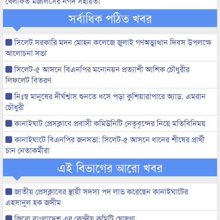
খেলাফত মজলিসের নগদ সহায়তা
সর্বাধিক পঠিত খবর
সিলেট সরকারি মদন মোহন কলেজে জুলাই গণঅভ্যুত্থান দিবস উপলক্ষে
আলোচনা সভা
সিলেট-৫ আসনে বিএনপির মনোনয়ন প্রত্যাশী আশিক চৌধুরীর
লিফলেট বিতরণ
নিঃস্ব মানুষের দীর্ঘশ্বাস শুনতে ধসে পড়া কুশিয়ারাপারে অ্যাড. এমরান
চৌধুরী
কানাইঘাট প্রেসক্লাবে প্রবাসী কমিউনিটি নেতৃবৃন্দের নিয়ে মতিবিনিময়
কানাইঘাটে বিএনপির জনসভা: সিলেট-৫ আসনে ধানের শীষের প্রার্থী
চান নেতাকর্মীরা
এই বিভাগের আরো খবর
জাতীয় প্রেসক্লাবের স্থায়ী সদস্য পদ লাভ করেছেন কানাইঘাটের
এহসানুল হক জসীম
জিরো বাংলাদেশ এর কেন্দ্রীয় কমিটি ঘোষণা