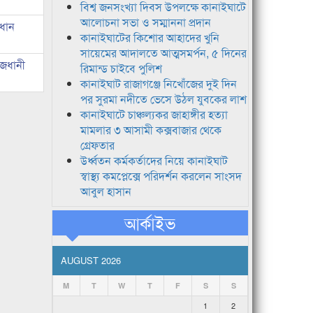
বিশ্ব জনসংখ্যা দিবস উপলক্ষে কানাইঘাটে
আলোচনা সভা ও সম্মাননা প্রদান
রধান
কানাইঘাটের কিশোর আহাদের খুনি
সায়েমের আদালতে আত্মসমর্পন, ৫ দিনের
াজধানী
রিমান্ড চাইবে পুলিশ
কানাইঘাট রাজাগঞ্জে নিখোঁজের দুই দিন
পর সুরমা নদীতে ভেসে উঠল যুবকের লাশ
কানাইঘাটে চাঞ্চল্যকর জাহাঙ্গীর হত্যা
মামলার ৩ আসামী কক্সবাজার থেকে
গ্রেফতার
উর্ধ্বতন কর্মকর্তাদের নিয়ে কানাইঘাট
স্বাস্থ্য কমপ্লেক্সে পরিদর্শন করলেন সাংসদ
আবুল হাসান
আর্কাইভ
AUGUST 2026
M
T
W
T
F
S
S
1
2