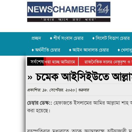
প্রচ্ছদ
♦ শীর্ষ সংবাদ চেম্বার
♦ সিলেট বিভাগ চেম্বার
♦ অর্থনীতি চেম্বার
♦ আইন আদালত চেম্বার
♦ খেলাধু
সর্বশেষ
পাথর চুরি করে নিয়ে যাওয়া হচ্ছে আটগ্রামে
রাজনৈতিক দলের নেতৃবৃন্দ ও স
বার্ষিক ক্রীড়া প্রতিযোগিতার পুরস্কার বিতরণ সম্পন্ন
সিলেটে বাংলাদেশ গ্রুপ থিয়েট
» চমেক আইসিইউতে আল্লা
প্রকাশিত: ১৮. সেপ্টেম্বর. ২০২০ | শুক্রবার
হেফাজতে ইসলামের আমির আল্লামা শাহ 
চেম্বার ডেস্ক::
করা হয়েছে।
বৃহস্পতিবার মধ্যরাতে তাকে অ্যাম্বুলেন্সে হাটহাজা