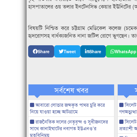
হাসপাতালের ৩য় তলার ইনটেনসিভ কেয়ার ইউনিটের (আই
বিষয়টি নিশ্চিত করে চট্টগ্রাম মেডিকেল কলেজ (চ
হৃদরোগসহ বার্ধক্যজনিত নানা জটিল রোগে ভুগছেন। তার
Share
Tweet
Share
WhatsApp
সর্বশেষ খবর
আবারো লোভার জব্দকৃত পাথর চুরি করে
সিলেট
নিয়ে যাওয়া হচ্ছে আটগ্রামে
গণঅভ্যুত
রাজনৈতিক দলের নেতৃবৃন্দ ও সুধীজনদের
সিলেট
সাথে কানাইঘাটের নবাগত ইউএনও’র
প্রত্যাশ
মতবিনিময়