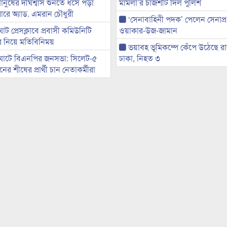
মানুষের দীর্ঘশ্বাস শুনতে ধসে পড়া
মামলা’র চার্জশীট দিল পুলিশ
ারে অ্যাড. এমরান চৌধুরী
‘সেনাবাহিনী পদক’ পেলেন সেনাপ্
ট প্রেসক্লাবে প্রবাসী কমিউনিটি
ওয়াকার-উজ-জামান
ের নিয়ে মতিবিনিময়
ভয়াবহ ভূমিকম্পে কেঁপে উঠেছে র
ঘাটে বিএনপির জনসভা: সিলেট-৫
ঢাকা, নিহত ৩
র শীষের প্রার্থী চান নেতাকর্মীরা