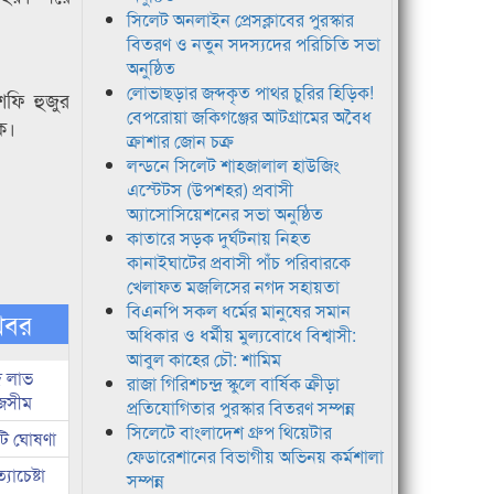
সিলেট অনলাইন প্রেসক্লাবের পুরস্কার
বিতরণ ও নতুন সদস্যদের পরিচিতি সভা
অনুষ্ঠিত
লোভাছড়ার জব্দকৃত পাথর চুরির হিড়িক!
ফি হুজুর
বেপরোয়া জকিগঞ্জের আটগ্রামের অবৈধ
ে।
ক্রাশার জোন চক্র
লন্ডনে সিলেট শাহজালাল হাউজিং
এস্টেটস (উপশহর) প্রবাসী
অ্যাসোসিয়েশনের সভা অনুষ্ঠিত
কাতারে সড়ক দুর্ঘটনায় নিহত
কানাইঘাটের প্রবাসী পাঁচ পরিবারকে
খেলাফত মজলিসের নগদ সহায়তা
বিএনপি সকল ধর্মের মানুষের সমান
খবর
অধিকার ও ধর্মীয় মুল্যবোধে বিশ্বাসী:
আবুল কাহের চৌ: শামিম
দ লাভ
রাজা গিরিশচন্দ্র স্কুলে বার্ষিক ক্রীড়া
জসীম
প্রতিযোগিতার পুরস্কার বিতরণ সম্পন্ন
সিলেটে বাংলাদেশ গ্রুপ থিয়েটার
টি ঘোষণা
ফেডারেশানের বিভাগীয় অভিনয় কর্মশালা
াচেষ্টা
সম্পন্ন