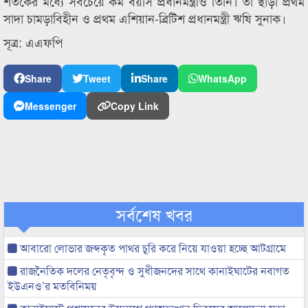
শতকের মধ্যে সবচেয়ে কম বয়সি প্রধানমন্ত্রীও তিনি। তা ছাড়া প্রথম
সাদা চামড়াবিহীন ও প্রথম এশিয়ান-ব্রিটিশ প্রধানমন্ত্রী ঋষি সুনাক।
সূত্র: এএফপি
Share
Tweet
Share
WhatsApp
Messenger
Copy Link
সর্বশেষ খবর
আবারো লোভার জব্দকৃত পাথর চুরি করে নিয়ে যাওয়া হচ্ছে আটগ্রামে
রাজনৈতিক দলের নেতৃবৃন্দ ও সুধীজনদের সাথে কানাইঘাটের নবাগত
ইউএনও’র মতবিনিময়