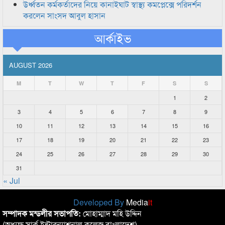
উর্ধ্বতন কর্মকর্তাদের নিয়ে কানাইঘাট স্বাস্থ্য কমপ্লেক্সে পরিদর্শন
করলেন সাংসদ আবুল হাসান
আর্কাইভ
AUGUST 2026
M
T
W
T
F
S
S
1
2
3
4
5
6
7
8
9
10
11
12
13
14
15
16
17
18
19
20
21
22
23
24
25
26
27
28
29
30
31
« Jul
Developed By
Media
it
সম্পাদক মন্ডলীর সভাপতি:
মোহাম্মাদ মহি উদ্দিন
(অধ্যক্ষ,সার্ক ইন্টারন্যাশনাল কলেজ বাংলাদেশ)