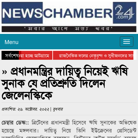
Menu
সর্বশেষ
িয়ে যাওয়া হচ্ছে আটগ্রামে
রাজনৈতিক দলের নেতৃবৃন্দ ও সুধীজনদের সাথে 
তিযোগিতার পুরস্কার বিতরণ সম্পন্ন
সিলেটে বাংলাদেশ গ্রুপ থিয়েটার ফেডারেশানের ব
» প্রধানমন্ত্রির দায়িত্ব নিয়েই ঋষি
সুনাক যে প্রতিশ্রুতি দিলেন
জেলেনস্কিকে
প্রকাশিত: ২৬. অক্টোবর. ২০২২ | বুধবার
ব্রিটেনের প্রধানমন্ত্রী হিসেবে ঋষি সুনাকের অভিষেক
চেম্বার ডেস্ক::
হয়েছে মঙ্গলবার। দায়িত্ব নিয়ে তিনি ইউক্রেনের প্রেসিডেন্ট
ভলোদিমির জেলেনস্কিকে বলেছেন, ব্রিটেনের ‘অটল সমর্থন’ রয়েছে