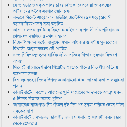
লোভাছড়ার জব্দকৃত পাথর চুরির হিড়িক! বেপরোয়া জকিগঞ্জের
আটগ্রামের অবৈধ ক্রাশার জোন চক্র
লন্ডনে সিলেট শাহজালাল হাউজিং এস্টেটস (উপশহর) প্রবাসী
অ্যাসোসিয়েশনের সভা অনুষ্ঠিত
কাতারে সড়ক দুর্ঘটনায় নিহত কানাইঘাটের প্রবাসী পাঁচ পরিবারকে
খেলাফত মজলিসের নগদ সহায়তা
বিএনপি সকল ধর্মের মানুষের সমান অধিকার ও ধর্মীয় মুল্যবোধে
বিশ্বাসী: আবুল কাহের চৌ: শামিম
রাজা গিরিশচন্দ্র স্কুলে বার্ষিক ক্রীড়া প্রতিযোগিতার পুরস্কার বিতরণ
সম্পন্ন
সিলেটে বাংলাদেশ গ্রুপ থিয়েটার ফেডারেশানের বিভাগীয় অভিনয়
কর্মশালা সম্পন্ন
বিশ্ব জনসংখ্যা দিবস উপলক্ষে কানাইঘাটে আলোচনা সভা ও সম্মাননা
প্রদান
কানাইঘাটের কিশোর আহাদের খুনি সায়েমের আদালতে আত্মসমর্পন,
৫ দিনের রিমান্ড চাইবে পুলিশ
কানাইঘাট রাজাগঞ্জে নিখোঁজের দুই দিন পর সুরমা নদীতে ভেসে উঠল
যুবকের লাশ
কানাইঘাটে চাঞ্চল্যকর জাহাঙ্গীর হত্যা মামলার ৩ আসামী কক্সবাজার
থেকে গ্রেফতার