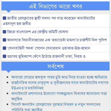
এই বিভাগের আরো খবর
জাতীয় প্রেসক্লাবের স্থায়ী সদস্য পদ লাভ করেছেন কানাইঘাটের
এহসানুল হক জসীম
জিরো বাংলাদেশ এর কেন্দ্রীয় কমিটি ঘোষণা
আদালতে বিয়ানীবাজারের এক ‘হত্যাচেষ্টা মামলা’র চার্জশীট দিল পুলিশ
‘সেনাবাহিনী পদক’ পেলেন সেনাপ্রধান ওয়াকার-উজ-জামান
ভয়াবহ ভূমিকম্পে কেঁপে উঠেছে রাজধানী ঢাকা, নিহত ৩
সর্বশেষ
আবারো লোভার জব্দকৃত পাথর চুরি করে নিয়ে যাওয়া হচ্ছে আটগ্রামে
রাজনৈতিক দলের নেতৃবৃন্দ ও সুধীজনদের সাথে কানাইঘাটের নবাগত
ইউএনও’র মতবিনিময়
কানাইঘাটে প্রশাসনের উদ্যোগে গণঅভ্যুত্থান দিবসের আলোচনা সভা
অনুষ্ঠিত
সিলেট অনলাইন প্রেসক্লাবের পুরস্কার বিতরণ ও নতুন সদস্যদের
পরিচিতি সভা অনুষ্ঠিত