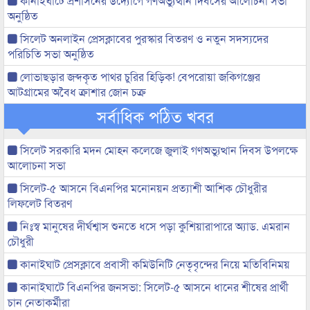
কানাইঘাটে প্রশাসনের উদ্যোগে গণঅভ্যুত্থান দিবসের আলোচনা সভা
অনুষ্ঠিত
সিলেট অনলাইন প্রেসক্লাবের পুরস্কার বিতরণ ও নতুন সদস্যদের
পরিচিতি সভা অনুষ্ঠিত
লোভাছড়ার জব্দকৃত পাথর চুরির হিড়িক! বেপরোয়া জকিগঞ্জের
আটগ্রামের অবৈধ ক্রাশার জোন চক্র
সর্বাধিক পঠিত খবর
সিলেট সরকারি মদন মোহন কলেজে জুলাই গণঅভ্যুত্থান দিবস উপলক্ষে
আলোচনা সভা
সিলেট-৫ আসনে বিএনপির মনোনয়ন প্রত্যাশী আশিক চৌধুরীর
লিফলেট বিতরণ
নিঃস্ব মানুষের দীর্ঘশ্বাস শুনতে ধসে পড়া কুশিয়ারাপারে অ্যাড. এমরান
চৌধুরী
কানাইঘাট প্রেসক্লাবে প্রবাসী কমিউনিটি নেতৃবৃন্দের নিয়ে মতিবিনিময়
কানাইঘাটে বিএনপির জনসভা: সিলেট-৫ আসনে ধানের শীষের প্রার্থী
চান নেতাকর্মীরা