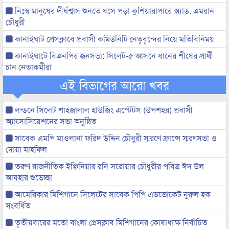
নিঃস্ব মানুষের দীর্ঘশ্বাস শুনতে ধসে পড়া কুশিয়ারাপারে অ্যাড. এমরান
চৌধুরী
কানাইঘাট প্রেসক্লাবে প্রবাসী কমিউনিটি নেতৃবৃন্দের নিয়ে মতিবিনিময়
কানাইঘাটে বিএনপির জনসভা: সিলেট-৫ আসনে ধানের শীষের প্রার্থী
চান নেতাকর্মীরা
এই বিভাগের আরো খবর
লন্ডনে সিলেট শাহজালাল হাউজিং এস্টেটস (উপশহর) প্রবাসী
অ্যাসোসিয়েশনের সভা অনুষ্ঠিত
সাবেক এমপি মাওলানা ফরিদ উদ্দিন চৌধুরী স্মরণে ফ্রান্সে স্মরণসভা ও
দোয়া মাহফিল
তরুণ রাজনীতিক ইঞ্জিনিয়ার রনি সরোয়ার চৌধুরীর পবিত্র ঈদ উল
আযহার শুভেচ্ছা
আমেরিকার মিশিগানে সিলেটের সাবেক পিপি এডভোকেট নুরুল হক
সংবর্ধিত
তৃতীয়বারের মতো বাংলা প্রেসক্লাব মিশিগানের কোষাধ্যক্ষ নির্বাচিত