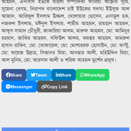
আহমদ, এনবিসি ইউকে মহিলা সম্পাদিকা ফারিয়া আক্তার সুমি,
সুমেনা বেগম, নিরাপদ বাংলাদেশ চাই ইউকের সদস্য ইউসুফ আল
আজাদ, আরিফুল ইসলাম উজ্জল, দেলোয়ার হোসেন, এনামুল হক,
নজরুল ইসলাম, মঈনুল ইসলাম, শামীম আহমদ, রায়হান আহমদ,
আব্দুস সামাদ চৌধুরী, জাকারিয়া আলম, মারুফ আহমদ, মো: আমিনুর
রহমান, জাকির আহমদ, সফিউল আলম, কয়ছর আহমদ, কামরুল
হাসান রাকিব, মো: তোফায়েল, মো: মোশাররফ হোসাইন, মো: ফান্টু,
মো: ফয়েজ উল্লাহ, সিজানর মিয়া, আনছার আলী, মহিউদ্দিন মিয়া,
আল মুনিম, মো: আরসাদ আলী ও শরিফ আহমদ মুর্শেদ প্রমূখ।
Share
Tweet
Share
WhatsApp
Messenger
Copy Link