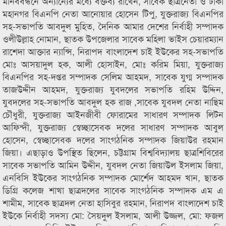
মানববন্ধনে অন্যান্যের মধ্যে বক্তব্য রাখেন, সাবেক ছাত্রনেতা ও ঢাকা
মহানগর বিএনপি নেতা আনোয়ার হোসেন টিপু, যুক্তরাজ্য বিএনপির
সহ-সভাপতি আবদুল মুহিত, দৈনিক আমার দেশের নির্বাহী সম্পাদক
ওলীউল্লাহ নোমান, ছাতক উপজেলার সাবেক মহিলা ভাইস চেয়ারম্যান
রাশেদা আক্তার ন্যান্সি, নিরাপদ বাংলাদেশ চাই ইউকের সহ-সভাপতি
মোঃ আসয়াদুল হক, আলী হোসাইন, মোঃ করিম মিয়া, যুক্তরাজ্য
বিএনপির সহ-দপ্তর সম্পাদক সেলিম আহমদ, সাবেক যুগ্ম সম্পাদক
তাজউদ্দীন আহমদ, যুক্তরাজ্য যুবদলের সভাপতি রহিম উদ্দিন,
যুবদলের সহ-সভাপতি আবদুল হক রাজ ,সাবেক যুবদল নেতা নাছিম
চৌধুরী, যুক্তরাজ্য আইনজীবী ফোরামের সাধারণ সম্পাদক লিটন
আফিন্দী, যুক্তরাজ্য স্বেচ্ছাসেবক দলের সাধারণ সম্পাদক আবুল
হোসেন, স্বেচ্ছাসেবক দলের সাংগঠনিক সম্পাদক জিয়াউর রহমান
জিয়া। এছাড়াও উপস্থিত ছিলেন, চট্টগ্রাম বিশ্ববিদ্যালয় ছাত্রশিবিরের
সাবেক সভাপতি আমিন উদ্দীন, যুবদল নেতা জিয়াউল ইসলাম জিয়া,
এনবিসি ইউকের সাংগঠনিক সম্পাদক মোর্শেদ আহমদ খান, ছাতক
ডিগ্রি কলেজ শাখা ছাত্রদলের সাবেক সাংগঠনিক সম্পাদক এম এ
শামীম, সাবেক ছাত্রদল নেতা হাসিবুর রহমান, নিরাপদ বাংলাদেশ চাই
ইউকে নির্বাহী সদস্য মো: সৈয়দুল ইসলাম, আলী উজ্জল, মো: ফজল