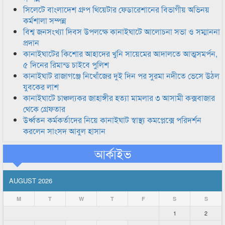
সিলেটে বাংলাদেশ গ্রুপ থিয়েটার ফেডারেশানের বিভাগীয় অভিনয়
কর্মশালা সম্পন্ন
বিশ্ব জনসংখ্যা দিবস উপলক্ষে কানাইঘাটে আলোচনা সভা ও সম্মাননা
প্রদান
কানাইঘাটের কিশোর আহাদের খুনি সায়েমের আদালতে আত্মসমর্পন,
৫ দিনের রিমান্ড চাইবে পুলিশ
কানাইঘাট রাজাগঞ্জে নিখোঁজের দুই দিন পর সুরমা নদীতে ভেসে উঠল
যুবকের লাশ
কানাইঘাটে চাঞ্চল্যকর জাহাঙ্গীর হত্যা মামলার ৩ আসামী কক্সবাজার
থেকে গ্রেফতার
উর্ধ্বতন কর্মকর্তাদের নিয়ে কানাইঘাট স্বাস্থ্য কমপ্লেক্সে পরিদর্শন
করলেন সাংসদ আবুল হাসান
আর্কাইভ
AUGUST 2026
M
T
W
T
F
S
S
1
2