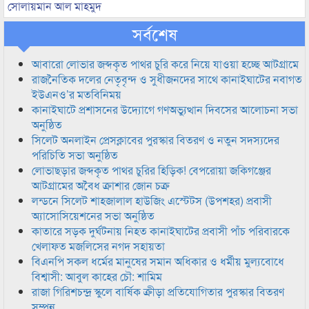
সোলায়মান আল মাহমুদ
সর্বশেষ
আবারো লোভার জব্দকৃত পাথর চুরি করে নিয়ে যাওয়া হচ্ছে আটগ্রামে
রাজনৈতিক দলের নেতৃবৃন্দ ও সুধীজনদের সাথে কানাইঘাটের নবাগত
ইউএনও’র মতবিনিময়
কানাইঘাটে প্রশাসনের উদ্যোগে গণঅভ্যুত্থান দিবসের আলোচনা সভা
অনুষ্ঠিত
সিলেট অনলাইন প্রেসক্লাবের পুরস্কার বিতরণ ও নতুন সদস্যদের
পরিচিতি সভা অনুষ্ঠিত
লোভাছড়ার জব্দকৃত পাথর চুরির হিড়িক! বেপরোয়া জকিগঞ্জের
আটগ্রামের অবৈধ ক্রাশার জোন চক্র
লন্ডনে সিলেট শাহজালাল হাউজিং এস্টেটস (উপশহর) প্রবাসী
অ্যাসোসিয়েশনের সভা অনুষ্ঠিত
কাতারে সড়ক দুর্ঘটনায় নিহত কানাইঘাটের প্রবাসী পাঁচ পরিবারকে
খেলাফত মজলিসের নগদ সহায়তা
বিএনপি সকল ধর্মের মানুষের সমান অধিকার ও ধর্মীয় মুল্যবোধে
বিশ্বাসী: আবুল কাহের চৌ: শামিম
রাজা গিরিশচন্দ্র স্কুলে বার্ষিক ক্রীড়া প্রতিযোগিতার পুরস্কার বিতরণ
সম্পন্ন