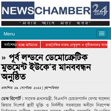
Menu
সর্বশেষ
ে যাওয়া হচ্ছে আটগ্রামে
রাজনৈতিক দলের নেতৃবৃন্দ ও সুধীজনদের সাথে ক
যোগিতার পুরস্কার বিতরণ সম্পন্ন
সিলেটে বাংলাদেশ গ্রুপ থিয়েটার ফেডারেশানের বিভ
» পূর্ব লন্ডনে ডেমোক্রেটিক
মুভমেন্ট ইউকে’র মানববন্ধন
অনুষ্ঠিত
প্রকাশিত: ২৯. সেপ্টেম্বর. ২০২২ | বৃহস্পতিবার
সাবেক প্রধানমন্ত্রী, বিএনপি চেয়ারপার্সন বেগম খালেদা
ডেস্ক রিপোর্ট :
জিয়ার নিঃশর্ত স্থায়ী মুক্তি ও নির্দলীয় সরকারের অধীনে নিরপেক্ষ
নির্বাচনের দাবীতে, যুবদলের সাবেক কেন্দ্রীয় সভাপতি, বিএনপির