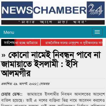
Menu
সর্বশেষ
িয়ে যাওয়া হচ্ছে আটগ্রামে
রাজনৈতিক দলের নেতৃবৃন্দ ও সুধীজনদের সাথে 
তিযোগিতার পুরস্কার বিতরণ সম্পন্ন
সিলেটে বাংলাদেশ গ্রুপ থিয়েটার ফেডারেশানের ব
» কোনো নামেই নিবন্ধন পাবে না
জামায়াতে ইসলামী : ইসি
আলমগীর
প্রকাশিত: ২৯. আগস্ট. ২০২২ | সোমবার
জামায়াতে ইসলামীর নিবন্ধন আদালতের আদেশে
চেম্বার ডেস্ক::
বাতিল হয়েছে। তাই এ দলের ব্যক্তিরা ভিন্ন নামে আবেদন করলেও
নিবন্ধন পাওয়ার সুযোগ নেই বলে জানিয়েছেন নির্বাচন কমিশনার