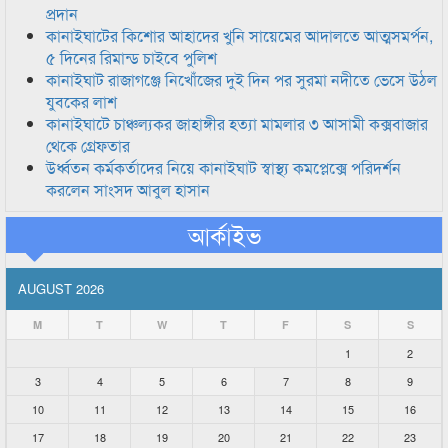
প্রদান
কানাইঘাটের কিশোর আহাদের খুনি সায়েমের আদালতে আত্মসমর্পন,
৫ দিনের রিমান্ড চাইবে পুলিশ
কানাইঘাট রাজাগঞ্জে নিখোঁজের দুই দিন পর সুরমা নদীতে ভেসে উঠল
যুবকের লাশ
কানাইঘাটে চাঞ্চল্যকর জাহাঙ্গীর হত্যা মামলার ৩ আসামী কক্সবাজার
থেকে গ্রেফতার
উর্ধ্বতন কর্মকর্তাদের নিয়ে কানাইঘাট স্বাস্থ্য কমপ্লেক্সে পরিদর্শন
করলেন সাংসদ আবুল হাসান
আর্কাইভ
AUGUST 2026
M
T
W
T
F
S
S
1
2
3
4
5
6
7
8
9
10
11
12
13
14
15
16
17
18
19
20
21
22
23