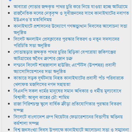
আবারো লোভার জব্দকৃত পাথর চুরি করে নিয়ে যাওয়া হচ্ছে আটগ্রামে
রাজনৈতিক দলের নেতৃবৃন্দ ও সুধীজনদের সাথে কানাইঘাটের নবাগত
ইউএনও’র মতবিনিময়
কানাইঘাটে প্রশাসনের উদ্যোগে গণঅভ্যুত্থান দিবসের আলোচনা সভা
অনুষ্ঠিত
সিলেট অনলাইন প্রেসক্লাবের পুরস্কার বিতরণ ও নতুন সদস্যদের
পরিচিতি সভা অনুষ্ঠিত
লোভাছড়ার জব্দকৃত পাথর চুরির হিড়িক! বেপরোয়া জকিগঞ্জের
আটগ্রামের অবৈধ ক্রাশার জোন চক্র
লন্ডনে সিলেট শাহজালাল হাউজিং এস্টেটস (উপশহর) প্রবাসী
অ্যাসোসিয়েশনের সভা অনুষ্ঠিত
কাতারে সড়ক দুর্ঘটনায় নিহত কানাইঘাটের প্রবাসী পাঁচ পরিবারকে
খেলাফত মজলিসের নগদ সহায়তা
বিএনপি সকল ধর্মের মানুষের সমান অধিকার ও ধর্মীয় মুল্যবোধে
বিশ্বাসী: আবুল কাহের চৌ: শামিম
রাজা গিরিশচন্দ্র স্কুলে বার্ষিক ক্রীড়া প্রতিযোগিতার পুরস্কার বিতরণ
সম্পন্ন
সিলেটে বাংলাদেশ গ্রুপ থিয়েটার ফেডারেশানের বিভাগীয় অভিনয়
কর্মশালা সম্পন্ন
বিশ্ব জনসংখ্যা দিবস উপলক্ষে কানাইঘাটে আলোচনা সভা ও সম্মাননা