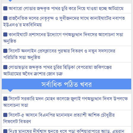
আবারো লোভার জব্দকৃত পাথর চুরি করে নিয়ে যাওয়া হচ্ছে আটগ্রামে
রাজনৈতিক দলের নেতৃবৃন্দ ও সুধীজনদের সাথে কানাইঘাটের নবাগত
ইউএনও’র মতবিনিময়
কানাইঘাটে প্রশাসনের উদ্যোগে গণঅভ্যুত্থান দিবসের আলোচনা সভা
অনুষ্ঠিত
সিলেট অনলাইন প্রেসক্লাবের পুরস্কার বিতরণ ও নতুন সদস্যদের
পরিচিতি সভা অনুষ্ঠিত
লোভাছড়ার জব্দকৃত পাথর চুরির হিড়িক! বেপরোয়া জকিগঞ্জের
আটগ্রামের অবৈধ ক্রাশার জোন চক্র
সর্বাধিক পঠিত খবর
সিলেট সরকারি মদন মোহন কলেজে জুলাই গণঅভ্যুত্থান দিবস উপলক্ষে
আলোচনা সভা
সিলেট-৫ আসনে বিএনপির মনোনয়ন প্রত্যাশী আশিক চৌধুরীর
লিফলেট বিতরণ
নিঃস্ব মানুষের দীর্ঘশ্বাস শুনতে ধসে পড়া কুশিয়ারাপারে অ্যাড. এমরান