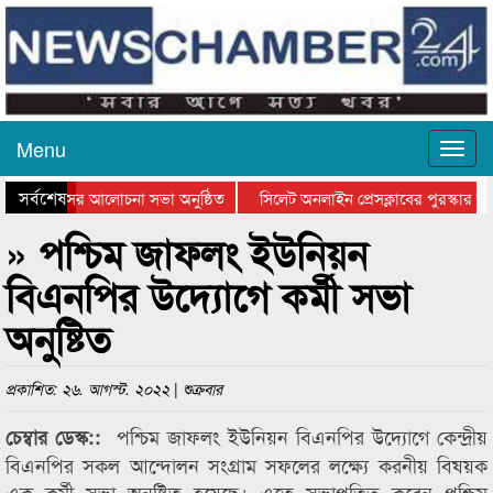
Menu
সর্বশেষ
ত্থান দিবসের আলোচনা সভা অনুষ্ঠিত
সিলেট অনলাইন প্রেসক্লাবের পুরস্কার বিত
টে আলোচনা সভা ও সম্মাননা প্রদান
কানাইঘাটের কিশোর আহাদের খুনি সায়েমের
» পশ্চিম জাফলং ইউনিয়ন
বিএনপির উদ্যোগে কর্মী সভা
অনুষ্টিত
প্রকাশিত: ২৬. আগস্ট. ২০২২ | শুক্রবার
পশ্চিম জাফলং ইউনিয়ন বিএনপির উদ্যোগে কেন্দ্রীয়
চেম্বার ডেস্ক::
বিএনপির সকল আন্দোলন সংগ্রাম সফলের লক্ষ্যে করনীয় বিষয়ক
এক কর্মী সভা অনুষ্টিত হয়েছে। এতে সভাপতিত্ব করেন পশ্চিম