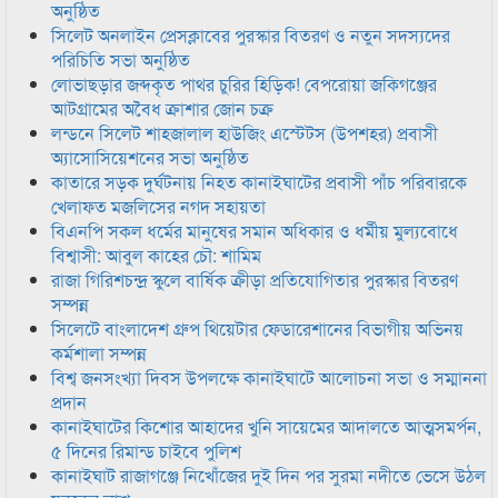
অনুষ্ঠিত
সিলেট অনলাইন প্রেসক্লাবের পুরস্কার বিতরণ ও নতুন সদস্যদের
পরিচিতি সভা অনুষ্ঠিত
লোভাছড়ার জব্দকৃত পাথর চুরির হিড়িক! বেপরোয়া জকিগঞ্জের
আটগ্রামের অবৈধ ক্রাশার জোন চক্র
লন্ডনে সিলেট শাহজালাল হাউজিং এস্টেটস (উপশহর) প্রবাসী
অ্যাসোসিয়েশনের সভা অনুষ্ঠিত
কাতারে সড়ক দুর্ঘটনায় নিহত কানাইঘাটের প্রবাসী পাঁচ পরিবারকে
খেলাফত মজলিসের নগদ সহায়তা
বিএনপি সকল ধর্মের মানুষের সমান অধিকার ও ধর্মীয় মুল্যবোধে
বিশ্বাসী: আবুল কাহের চৌ: শামিম
রাজা গিরিশচন্দ্র স্কুলে বার্ষিক ক্রীড়া প্রতিযোগিতার পুরস্কার বিতরণ
সম্পন্ন
সিলেটে বাংলাদেশ গ্রুপ থিয়েটার ফেডারেশানের বিভাগীয় অভিনয়
কর্মশালা সম্পন্ন
বিশ্ব জনসংখ্যা দিবস উপলক্ষে কানাইঘাটে আলোচনা সভা ও সম্মাননা
প্রদান
কানাইঘাটের কিশোর আহাদের খুনি সায়েমের আদালতে আত্মসমর্পন,
৫ দিনের রিমান্ড চাইবে পুলিশ
কানাইঘাট রাজাগঞ্জে নিখোঁজের দুই দিন পর সুরমা নদীতে ভেসে উঠল