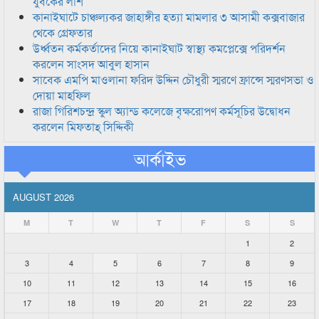
যুবকের লাশ
কানাইঘাটে চাঞ্চল্যকর জাহাঙ্গীর হত্যা মামলার ৩ আসামী কক্সবাজার
থেকে গ্রেফতার
উর্ধ্বতন কর্মকর্তাদের নিয়ে কানাইঘাট স্বাস্থ্য কমপ্লেক্সে পরিদর্শন
করলেন সাংসদ আবুল হাসান
সাবেক এমপি মাওলানা ফরিদ উদ্দিন চৌধুরী স্মরণে ফ্রান্সে স্মরণসভা ও
দোয়া মাহফিল
রাজা গিরিশচন্দ্র স্কুল অ্যান্ড কলেজে বৃক্ষরোপণ কর্মসূচির উদ্বোধন
করলেন মিফতাহ্ সিদ্দিকী
আর্কাইভ
AUGUST 2026
M
T
W
T
F
S
S
1
2
3
4
5
6
7
8
9
10
11
12
13
14
15
16
17
18
19
20
21
22
23