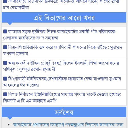
কানাইঘাটে বিএনপির জনসভা: সিলেট-৫ আসনে ধানের শীষের প্রার্থী
চান নেতাকর্মীরা
এই বিভাগের আরো খবর
কাতারে সড়ক দুর্ঘটনায় নিহত কানাইঘাটের প্রবাসী পাঁচ পরিবারকে
খেলাফত মজলিসের নগদ সহায়তা
বিএনপি প্রতিশ্রুতি ভঙ্গ করে ফ্যাসিবাদী শাসনের দিকে হাটঁছে : মুহাম্মদ
ফখরুল ইসলাম
অধ্যক্ষ ফরীদ উদ্দিন চৌধুরী (রহ.) ছিলেন ইসলামী শিক্ষা আন্দোলনের
পথিকৃৎ : লুৎফুর রহমান হুমায়দী
ঝিংগাবাড়ী ইউনিয়নসহ দেশবাসীকে জামায়াত নেতা মাওলানা মুখতার
আহমদের ঈদ শুভেচ্ছা
বিগত নির্বাচনে ইঞ্জিনিয়ারিংয়ের মাধ্যমে গণরায় পাল্টে দেওয়া হয়েছে:
সিলেটে এ.টি.এম আজহার এমপি
সর্বশেষ
কানাইঘাটে প্রশাসনের উদ্যোগে গণঅভ্যুত্থান দিবসের আলোচনা সভা