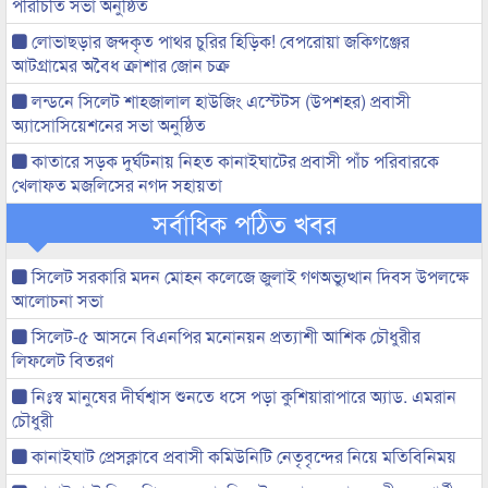
পরিচিতি সভা অনুষ্ঠিত
লোভাছড়ার জব্দকৃত পাথর চুরির হিড়িক! বেপরোয়া জকিগঞ্জের
আটগ্রামের অবৈধ ক্রাশার জোন চক্র
লন্ডনে সিলেট শাহজালাল হাউজিং এস্টেটস (উপশহর) প্রবাসী
অ্যাসোসিয়েশনের সভা অনুষ্ঠিত
কাতারে সড়ক দুর্ঘটনায় নিহত কানাইঘাটের প্রবাসী পাঁচ পরিবারকে
খেলাফত মজলিসের নগদ সহায়তা
সর্বাধিক পঠিত খবর
সিলেট সরকারি মদন মোহন কলেজে জুলাই গণঅভ্যুত্থান দিবস উপলক্ষে
আলোচনা সভা
সিলেট-৫ আসনে বিএনপির মনোনয়ন প্রত্যাশী আশিক চৌধুরীর
লিফলেট বিতরণ
নিঃস্ব মানুষের দীর্ঘশ্বাস শুনতে ধসে পড়া কুশিয়ারাপারে অ্যাড. এমরান
চৌধুরী
কানাইঘাট প্রেসক্লাবে প্রবাসী কমিউনিটি নেতৃবৃন্দের নিয়ে মতিবিনিময়