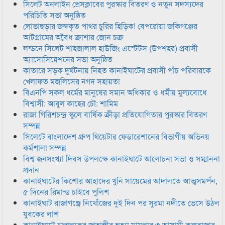
সিলেট অনলাইন প্রেসক্লাবের পুরস্কার বিতরণ ও নতুন সদস্যদের
পরিচিতি সভা অনুষ্ঠিত
লোভাছড়ার জব্দকৃত পাথর চুরির হিড়িক! বেপরোয়া জকিগঞ্জের
আটগ্রামের অবৈধ ক্রাশার জোন চক্র
লন্ডনে সিলেট শাহজালাল হাউজিং এস্টেটস (উপশহর) প্রবাসী
অ্যাসোসিয়েশনের সভা অনুষ্ঠিত
কাতারে সড়ক দুর্ঘটনায় নিহত কানাইঘাটের প্রবাসী পাঁচ পরিবারকে
খেলাফত মজলিসের নগদ সহায়তা
বিএনপি সকল ধর্মের মানুষের সমান অধিকার ও ধর্মীয় মুল্যবোধে
বিশ্বাসী: আবুল কাহের চৌ: শামিম
রাজা গিরিশচন্দ্র স্কুলে বার্ষিক ক্রীড়া প্রতিযোগিতার পুরস্কার বিতরণ
সম্পন্ন
সিলেটে বাংলাদেশ গ্রুপ থিয়েটার ফেডারেশানের বিভাগীয় অভিনয়
কর্মশালা সম্পন্ন
বিশ্ব জনসংখ্যা দিবস উপলক্ষে কানাইঘাটে আলোচনা সভা ও সম্মাননা
প্রদান
কানাইঘাটের কিশোর আহাদের খুনি সায়েমের আদালতে আত্মসমর্পন,
৫ দিনের রিমান্ড চাইবে পুলিশ
কানাইঘাট রাজাগঞ্জে নিখোঁজের দুই দিন পর সুরমা নদীতে ভেসে উঠল
যুবকের লাশ
কানাইঘাটে চাঞ্চল্যকর জাহাঙ্গীর হত্যা মামলার ৩ আসামী কক্সবাজার