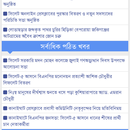
অনুষ্ঠিত
সিলেট অনলাইন প্রেসক্লাবের পুরস্কার বিতরণ ও নতুন সদস্যদের
পরিচিতি সভা অনুষ্ঠিত
লোভাছড়ার জব্দকৃত পাথর চুরির হিড়িক! বেপরোয়া জকিগঞ্জের
আটগ্রামের অবৈধ ক্রাশার জোন চক্র
সর্বাধিক পঠিত খবর
সিলেট সরকারি মদন মোহন কলেজে জুলাই গণঅভ্যুত্থান দিবস উপলক্ষে
আলোচনা সভা
সিলেট-৫ আসনে বিএনপির মনোনয়ন প্রত্যাশী আশিক চৌধুরীর
লিফলেট বিতরণ
নিঃস্ব মানুষের দীর্ঘশ্বাস শুনতে ধসে পড়া কুশিয়ারাপারে অ্যাড. এমরান
চৌধুরী
কানাইঘাট প্রেসক্লাবে প্রবাসী কমিউনিটি নেতৃবৃন্দের নিয়ে মতিবিনিময়
কানাইঘাটে বিএনপির জনসভা: সিলেট-৫ আসনে ধানের শীষের প্রার্থী
চান নেতাকর্মীরা