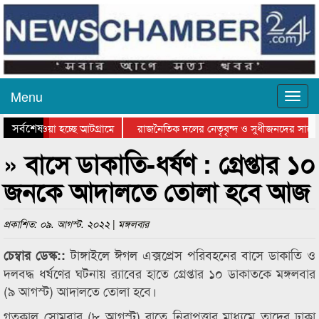
Menu
সর্বশেষ
িয়ে যাওয়া হচ্ছে আটগ্রামে
রাজনৈতিক দলের নেতৃবৃন্দ ও সুধীজনদের সাথে
তিযোগিতার পুরস্কার বিতরণ সম্পন্ন
সিলেটে বাংলাদেশ গ্রুপ থিয়েটার ফেডারেশানের ব
» বাসে ডাকাতি-ধর্ষণ : গ্রেপ্তার ১০
জনকে আদালতে তোলা হবে আজ
প্রকাশিত: ০৯. আগস্ট. ২০২২ | মঙ্গলবার
টাঙ্গাইলে ঈগল এক্সপ্রেস পরিবহনের বাসে ডাকাতি ও
চেম্বার ডেস্ক::
দলবদ্ধ ধর্ষণের ঘটনায় র‌্যাবের হাতে গ্রেপ্তার ১০ ডাকাতকে মঙ্গলবার
(৯ আগস্ট) আদালতে তোলা হবে।
গতকাল সোমবার (৮ আগস্ট) রাতে নিরাপত্তার মাধ্যমে তাদের ঢাকা