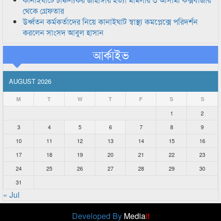
থেকে গ্রেফতার
উর্ধ্বতন কর্মকর্তাদের নিয়ে কানাইঘাট স্বাস্থ্য কমপ্লেক্সে পরিদর্শন
করলেন সাংসদ আবুল হাসান
আর্কাইভ
AUGUST 2026
M
T
W
T
F
S
S
1
2
3
4
5
6
7
8
9
10
11
12
13
14
15
16
17
18
19
20
21
22
23
24
25
26
27
28
29
30
31
« Jul
Developed By
Media
it