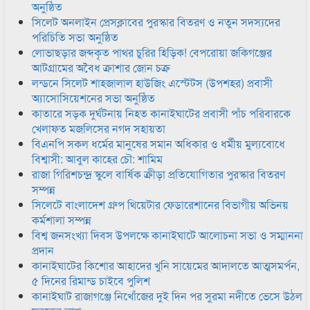
অনুষ্ঠিত
সিলেট অনলাইন প্রেসক্লাবের পুরস্কার বিতরণ ও নতুন সদস্যদের
পরিচিতি সভা অনুষ্ঠিত
লোভাছড়ার জব্দকৃত পাথর চুরির হিড়িক! বেপরোয়া জকিগঞ্জের
আটগ্রামের অবৈধ ক্রাশার জোন চক্র
লন্ডনে সিলেট শাহজালাল হাউজিং এস্টেটস (উপশহর) প্রবাসী
অ্যাসোসিয়েশনের সভা অনুষ্ঠিত
কাতারে সড়ক দুর্ঘটনায় নিহত কানাইঘাটের প্রবাসী পাঁচ পরিবারকে
খেলাফত মজলিসের নগদ সহায়তা
বিএনপি সকল ধর্মের মানুষের সমান অধিকার ও ধর্মীয় মুল্যবোধে
বিশ্বাসী: আবুল কাহের চৌ: শামিম
রাজা গিরিশচন্দ্র স্কুলে বার্ষিক ক্রীড়া প্রতিযোগিতার পুরস্কার বিতরণ
সম্পন্ন
সিলেটে বাংলাদেশ গ্রুপ থিয়েটার ফেডারেশানের বিভাগীয় অভিনয়
কর্মশালা সম্পন্ন
বিশ্ব জনসংখ্যা দিবস উপলক্ষে কানাইঘাটে আলোচনা সভা ও সম্মাননা
প্রদান
কানাইঘাটের কিশোর আহাদের খুনি সায়েমের আদালতে আত্মসমর্পন,
৫ দিনের রিমান্ড চাইবে পুলিশ
কানাইঘাট রাজাগঞ্জে নিখোঁজের দুই দিন পর সুরমা নদীতে ভেসে উঠল