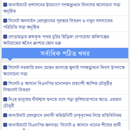
কানাইঘাটে প্রশাসনের উদ্যোগে গণঅভ্যুত্থান দিবসের আলোচনা সভা
অনুষ্ঠিত
সিলেট অনলাইন প্রেসক্লাবের পুরস্কার বিতরণ ও নতুন সদস্যদের
পরিচিতি সভা অনুষ্ঠিত
লোভাছড়ার জব্দকৃত পাথর চুরির হিড়িক! বেপরোয়া জকিগঞ্জের
আটগ্রামের অবৈধ ক্রাশার জোন চক্র
সর্বাধিক পঠিত খবর
সিলেট সরকারি মদন মোহন কলেজে জুলাই গণঅভ্যুত্থান দিবস উপলক্ষে
আলোচনা সভা
সিলেট-৫ আসনে বিএনপির মনোনয়ন প্রত্যাশী আশিক চৌধুরীর
লিফলেট বিতরণ
নিঃস্ব মানুষের দীর্ঘশ্বাস শুনতে ধসে পড়া কুশিয়ারাপারে অ্যাড. এমরান
চৌধুরী
কানাইঘাট প্রেসক্লাবে প্রবাসী কমিউনিটি নেতৃবৃন্দের নিয়ে মতিবিনিময়
কানাইঘাটে বিএনপির জনসভা: সিলেট-৫ আসনে ধানের শীষের প্রার্থী