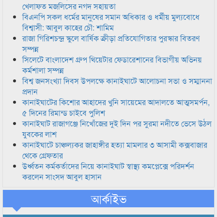
খেলাফত মজলিসের নগদ সহায়তা
বিএনপি সকল ধর্মের মানুষের সমান অধিকার ও ধর্মীয় মুল্যবোধে
বিশ্বাসী: আবুল কাহের চৌ: শামিম
রাজা গিরিশচন্দ্র স্কুলে বার্ষিক ক্রীড়া প্রতিযোগিতার পুরস্কার বিতরণ
সম্পন্ন
সিলেটে বাংলাদেশ গ্রুপ থিয়েটার ফেডারেশানের বিভাগীয় অভিনয়
কর্মশালা সম্পন্ন
বিশ্ব জনসংখ্যা দিবস উপলক্ষে কানাইঘাটে আলোচনা সভা ও সম্মাননা
প্রদান
কানাইঘাটের কিশোর আহাদের খুনি সায়েমের আদালতে আত্মসমর্পন,
৫ দিনের রিমান্ড চাইবে পুলিশ
কানাইঘাট রাজাগঞ্জে নিখোঁজের দুই দিন পর সুরমা নদীতে ভেসে উঠল
যুবকের লাশ
কানাইঘাটে চাঞ্চল্যকর জাহাঙ্গীর হত্যা মামলার ৩ আসামী কক্সবাজার
থেকে গ্রেফতার
উর্ধ্বতন কর্মকর্তাদের নিয়ে কানাইঘাট স্বাস্থ্য কমপ্লেক্সে পরিদর্শন
করলেন সাংসদ আবুল হাসান
আর্কাইভ