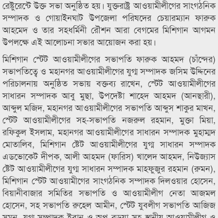
রেষ্টুরেন্টে উক্ত সভা অনুষ্ঠিত হয়। যুক্তরাষ্ট্র আওয়ামীলীগের সাংগঠনিক
সম্পাদক ও গোয়াইনঘাট উপজেলা পরিষদের চেয়ারম্যান ফারুক
আহমেদ ও তার সহধর্মিনী রৌশন আরা বেগমের মিশিগান আগমন
উপলক্ষে এই আলোচনা সভার আয়োজন করা হয়।
মিশিগান স্টেট আওয়ামীলীগের সভাপতি ফারুক আহমদ (চাঁন্দের)
সভাপতিত্বে ও মহানগর আওয়ামীলীগের যুগ্ম সম্পাদক জসিম উদ্দিনের
পরিচালনায় অনুষ্ঠিত সভায় বক্তব্য রাখেন, স্টেট আওয়ামীলীগের
সাধারন সম্পাদক আবু মুছা, উপদেষ্টা শাহেদ আহমদ (আনছারী),
আব্দুল মজিদ, মহানগর আওয়ামীলীগের সভাপতি আব্দুস শাকুর মাখন,
স্টেট আওয়ামীলীগের সহ-সভাপতি নজরুল রহমান, মুক্তা মিয়া,
রফিকুল ইসলাম, মহানগর আওয়ামীলীগের সাধারন সম্পাদক মুহাম্মদ
মোতালিব, মিশিগান ষ্টেট আওয়ামীলীগের যুগ্ম সাধারন সম্পাদক
এডভোকেট দীপক, আলী আহমদ (ফারিস) খালেদ আহমদ, নিউজ্যাস
ষ্টেট আওয়ামীলীগের যুগ্ম সাধারন সম্পাদক মাহফুজুর রহমান (রুমন),
মিশিগান স্টেট আওয়ামীগের সাংগঠনিক সম্পাদক দিলওয়ার হোসেন,
বিয়ানীবাজার সমিতির সভাপতি ও আওয়ামীলীগ নেতা আজমল
হোসেন, সহ সভাপতি রুহেল আমীন, স্টেট যুবলীগ সভাপতি আজিজ
সুমন, যুগ্ম সম্পাদক ইবান ও অপু বড়ুয়া সহ স্থানীয় আওয়ামীলীগ ও