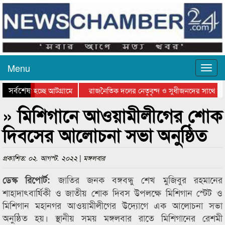
Menu
সর্বশেষ
ে যাওয়া হচ্ছে আটগ্রামে
রাজনৈতিক দলের নেতৃবৃন্দ ও সুধীজনদের সাথে কা
োগিতার পুরস্কার বিতরণ সম্পন্ন
সিলেটে বাংলাদেশ গ্রুপ থিয়েটার ফেডারেশানের বিভা
» মিশিগানে আওয়ামীলীগের শোক
দিবসের আলোচনা সভা অনুষ্ঠিত
প্রকাশিত: ০২. আগস্ট. ২০২২ | মঙ্গলবার
জাতির জনক বঙ্গবন্ধু শেখ মুজিবুর রহমানের
ডেস্ক রিপোর্ট:
শাহাদাৎবার্ষিকী ও জাতীয় শোক দিবস উপলক্ষে মিশিগান স্টেট ও
মিশিগান মহানগর আওয়ামীলীগের উদ্যোগে এক আলোচনা সভা
অনুষ্ঠিত হয়। স্থানীয় সময় মঙ্গলবার রাতে মিশিগানের রেশমী