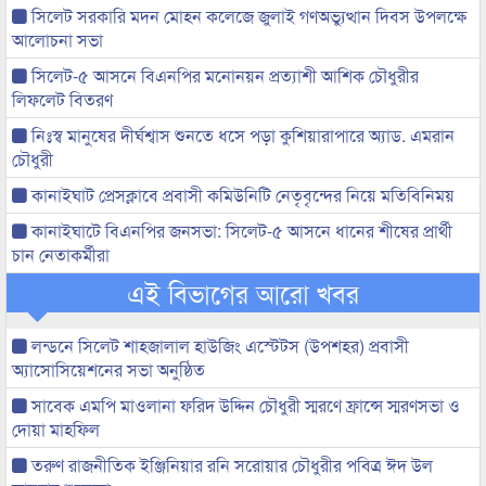
সিলেট সরকারি মদন মোহন কলেজে জুলাই গণঅভ্যুত্থান দিবস উপলক্ষে
আলোচনা সভা
সিলেট-৫ আসনে বিএনপির মনোনয়ন প্রত্যাশী আশিক চৌধুরীর
লিফলেট বিতরণ
নিঃস্ব মানুষের দীর্ঘশ্বাস শুনতে ধসে পড়া কুশিয়ারাপারে অ্যাড. এমরান
চৌধুরী
কানাইঘাট প্রেসক্লাবে প্রবাসী কমিউনিটি নেতৃবৃন্দের নিয়ে মতিবিনিময়
কানাইঘাটে বিএনপির জনসভা: সিলেট-৫ আসনে ধানের শীষের প্রার্থী
চান নেতাকর্মীরা
এই বিভাগের আরো খবর
লন্ডনে সিলেট শাহজালাল হাউজিং এস্টেটস (উপশহর) প্রবাসী
অ্যাসোসিয়েশনের সভা অনুষ্ঠিত
সাবেক এমপি মাওলানা ফরিদ উদ্দিন চৌধুরী স্মরণে ফ্রান্সে স্মরণসভা ও
দোয়া মাহফিল
তরুণ রাজনীতিক ইঞ্জিনিয়ার রনি সরোয়ার চৌধুরীর পবিত্র ঈদ উল