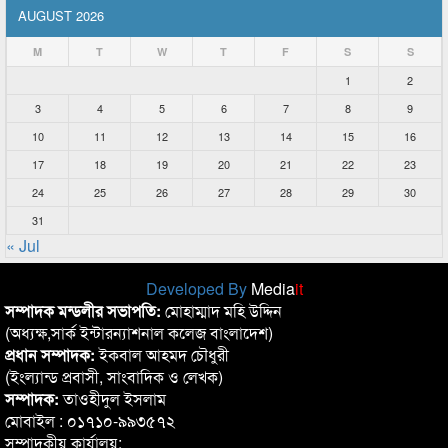
AUGUST 2026
M
T
W
T
F
S
S
1
2
3
4
5
6
7
8
9
10
11
12
13
14
15
16
17
18
19
20
21
22
23
24
25
26
27
28
29
30
31
« Jul
Developed By
Media
it
সম্পাদক মন্ডলীর সভাপতি:
মোহাম্মাদ মহি উদ্দিন
(অধ্যক্ষ,সার্ক ইন্টারন্যাশনাল কলেজ বাংলাদেশ)
প্রধান সম্পাদক:
ইকবাল আহমদ চৌধুরী
(ইংল্যান্ড প্রবাসী, সাংবাদিক ও লেখক)
সম্পাদক:
তাওহীদুল ইসলাম
মোবাইল : ০১৭১০-৯৯৩৫৭২
সম্পাদকীয় কার্যালয়: