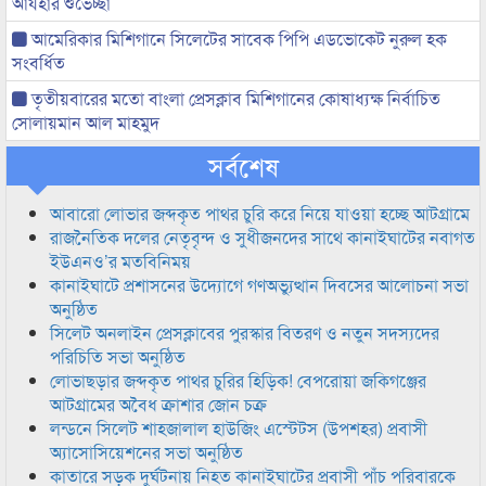
আযহার শুভেচ্ছা
আমেরিকার মিশিগানে সিলেটের সাবেক পিপি এডভোকেট নুরুল হক
সংবর্ধিত
তৃতীয়বারের মতো বাংলা প্রেসক্লাব মিশিগানের কোষাধ্যক্ষ নির্বাচিত
সোলায়মান আল মাহমুদ
সর্বশেষ
আবারো লোভার জব্দকৃত পাথর চুরি করে নিয়ে যাওয়া হচ্ছে আটগ্রামে
রাজনৈতিক দলের নেতৃবৃন্দ ও সুধীজনদের সাথে কানাইঘাটের নবাগত
ইউএনও’র মতবিনিময়
কানাইঘাটে প্রশাসনের উদ্যোগে গণঅভ্যুত্থান দিবসের আলোচনা সভা
অনুষ্ঠিত
সিলেট অনলাইন প্রেসক্লাবের পুরস্কার বিতরণ ও নতুন সদস্যদের
পরিচিতি সভা অনুষ্ঠিত
লোভাছড়ার জব্দকৃত পাথর চুরির হিড়িক! বেপরোয়া জকিগঞ্জের
আটগ্রামের অবৈধ ক্রাশার জোন চক্র
লন্ডনে সিলেট শাহজালাল হাউজিং এস্টেটস (উপশহর) প্রবাসী
অ্যাসোসিয়েশনের সভা অনুষ্ঠিত
কাতারে সড়ক দুর্ঘটনায় নিহত কানাইঘাটের প্রবাসী পাঁচ পরিবারকে