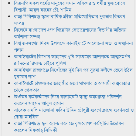
বিএনপি সকল ধর্মের মানুষের সমান অধিকার ও ধর্মীয় মুল্যবোধে
বিশ্বাসী: আবুল কাহের চৌ: শামিম
রাজা গিরিশচন্দ্র স্কুলে বার্ষিক ক্রীড়া প্রতিযোগিতার পুরস্কার বিতরণ
সম্পন্ন
সিলেটে বাংলাদেশ গ্রুপ থিয়েটার ফেডারেশানের বিভাগীয় অভিনয়
কর্মশালা সম্পন্ন
বিশ্ব জনসংখ্যা দিবস উপলক্ষে কানাইঘাটে আলোচনা সভা ও সম্মাননা
প্রদান
কানাইঘাটের কিশোর আহাদের খুনি সায়েমের আদালতে আত্মসমর্পন,
৫ দিনের রিমান্ড চাইবে পুলিশ
কানাইঘাট রাজাগঞ্জে নিখোঁজের দুই দিন পর সুরমা নদীতে ভেসে উঠল
যুবকের লাশ
কানাইঘাটে চাঞ্চল্যকর জাহাঙ্গীর হত্যা মামলার ৩ আসামী কক্সবাজার
থেকে গ্রেফতার
উর্ধ্বতন কর্মকর্তাদের নিয়ে কানাইঘাট স্বাস্থ্য কমপ্লেক্সে পরিদর্শন
করলেন সাংসদ আবুল হাসান
সাবেক এমপি মাওলানা ফরিদ উদ্দিন চৌধুরী স্মরণে ফ্রান্সে স্মরণসভা ও
দোয়া মাহফিল
রাজা গিরিশচন্দ্র স্কুল অ্যান্ড কলেজে বৃক্ষরোপণ কর্মসূচির উদ্বোধন
করলেন মিফতাহ্ সিদ্দিকী