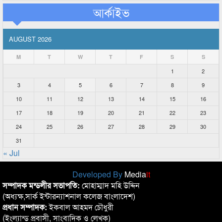
আর্কাইভ
AUGUST 2026
M
T
W
T
F
S
S
1
2
3
4
5
6
7
8
9
10
11
12
13
14
15
16
17
18
19
20
21
22
23
24
25
26
27
28
29
30
31
« Jul
Developed By
Media
it
সম্পাদক মন্ডলীর সভাপতি:
মোহাম্মাদ মহি উদ্দিন
(অধ্যক্ষ,সার্ক ইন্টারন্যাশনাল কলেজ বাংলাদেশ)
প্রধান সম্পাদক:
ইকবাল আহমদ চৌধুরী
(ইংল্যান্ড প্রবাসী, সাংবাদিক ও লেখক)