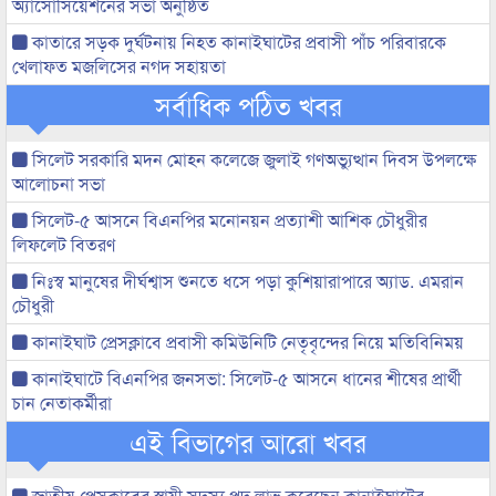
অ্যাসোসিয়েশনের সভা অনুষ্ঠিত
কাতারে সড়ক দুর্ঘটনায় নিহত কানাইঘাটের প্রবাসী পাঁচ পরিবারকে
খেলাফত মজলিসের নগদ সহায়তা
সর্বাধিক পঠিত খবর
সিলেট সরকারি মদন মোহন কলেজে জুলাই গণঅভ্যুত্থান দিবস উপলক্ষে
আলোচনা সভা
সিলেট-৫ আসনে বিএনপির মনোনয়ন প্রত্যাশী আশিক চৌধুরীর
লিফলেট বিতরণ
নিঃস্ব মানুষের দীর্ঘশ্বাস শুনতে ধসে পড়া কুশিয়ারাপারে অ্যাড. এমরান
চৌধুরী
কানাইঘাট প্রেসক্লাবে প্রবাসী কমিউনিটি নেতৃবৃন্দের নিয়ে মতিবিনিময়
কানাইঘাটে বিএনপির জনসভা: সিলেট-৫ আসনে ধানের শীষের প্রার্থী
চান নেতাকর্মীরা
এই বিভাগের আরো খবর
জাতীয় প্রেসক্লাবের স্থায়ী সদস্য পদ লাভ করেছেন কানাইঘাটের