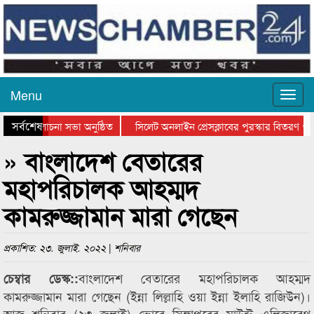
Menu
সর্বশেষ
িবসের আলোচনা সভা অনুষ্ঠিত
সিলেট অনলাইন প্রেসক্লাবের পুরস্কার বিতরণ ও নত
না সভা ও সম্মাননা প্রদান
কানাইঘাটের কিশোর আহাদের খুনি সায়েমের আদালতে
» বাংলাদেশ বেতারের
মহাপরিচালক আহম্মদ
কামরুজ্জামান মারা গেছেন
প্রকাশিত: ২৩. জুলাই. ২০২২ | শনিবার
বাংলাদেশ বেতারের মহাপরিচালক আহম্মদ
চেম্বার ডেস্ক::
কামরুজ্জামান মারা গেছেন (ইন্না লিল্লাহি ওয়া ইন্না ইলাহি রাজিউন)।
আজ শনিবার (২৩ জুলাই) ভোরে সিঙ্গাপুরের মাউন্ট এলিজাবেথ