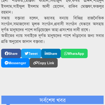
হেনা শওকত,মোস্তফা কামাল,সিরাজুল হক,ফখর উদ্দিন,শহিদুল
ইসলাম,সাইফুল ইসলাম আলী হোসেন, রাকিব মোস্তফা,ফজলুর
রহমান।
সভায় বক্তারা বলেন, ভয়াবহ বন্যায় বিভিন্ন রাজনৈতিক
সংগঠন,সমাজসেবা মূলক সংগঠন,প্রবাসী সংগঠন যেভাবে অসহায়
দূর্গত মানুষদের পাশে দাড়িয়েছেন তাহা প্রসংশার দাবী রাখে।
অতীতের ন্যায় সবাইকে দূর্গত মানুষদের পাশে দাঁড়ানোর জন্য সবার
প্রতি অনুরোধ জানান বক্তারা।
Share
Tweet
Share
WhatsApp
Messenger
Copy Link
সর্বশেষ খবর