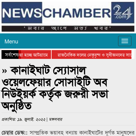
Menu
সর্বশেষ
িয়ে যাওয়া হচ্ছে আটগ্রামে
রাজনৈতিক দলের নেতৃবৃন্দ ও সুধীজনদের সাথে 
িযোগিতার পুরস্কার বিতরণ সম্পন্ন
সিলেটে বাংলাদেশ গ্রুপ থিয়েটার ফেডারেশানের বি
» কানাইঘাট স্যোসাল
ওয়েলফেয়ার সোসাইটি অব
নিউইয়র্ক কর্তৃক জরুরী সভা
অনুষ্ঠিত
প্রকাশিত: ১৯. জুলাই. ২০২২ | মঙ্গলবার
সাম্প্রতিক ভয়াবহ বন্যায় কানাইঘাটের দূর্গত মানুষদের
চেম্বার ডেস্ক::