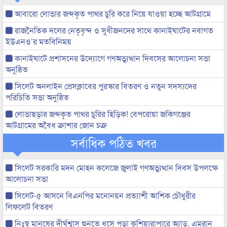
আবারো লোভার জব্দকৃত পাথর চুরি করে নিয়ে যাওয়া হচ্ছে আটগ্রামে
রাজনৈতিক দলের নেতৃবৃন্দ ও সুধীজনদের সাথে কানাইঘাটের নবাগত
ইউএনও’র মতবিনিময়
কানাইঘাটে প্রশাসনের উদ্যোগে গণঅভ্যুত্থান দিবসের আলোচনা সভা
অনুষ্ঠিত
সিলেট অনলাইন প্রেসক্লাবের পুরস্কার বিতরণ ও নতুন সদস্যদের
পরিচিতি সভা অনুষ্ঠিত
লোভাছড়ার জব্দকৃত পাথর চুরির হিড়িক! বেপরোয়া জকিগঞ্জের
আটগ্রামের অবৈধ ক্রাশার জোন চক্র
সর্বাধিক পঠিত খবর
সিলেট সরকারি মদন মোহন কলেজে জুলাই গণঅভ্যুত্থান দিবস উপলক্ষে
আলোচনা সভা
সিলেট-৫ আসনে বিএনপির মনোনয়ন প্রত্যাশী আশিক চৌধুরীর
লিফলেট বিতরণ
নিঃস্ব মানুষের দীর্ঘশ্বাস শুনতে ধসে পড়া কুশিয়ারাপারে অ্যাড. এমরান