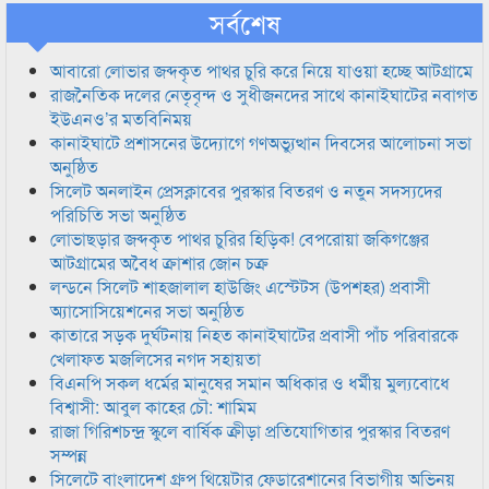
সর্বশেষ
আবারো লোভার জব্দকৃত পাথর চুরি করে নিয়ে যাওয়া হচ্ছে আটগ্রামে
রাজনৈতিক দলের নেতৃবৃন্দ ও সুধীজনদের সাথে কানাইঘাটের নবাগত
ইউএনও’র মতবিনিময়
কানাইঘাটে প্রশাসনের উদ্যোগে গণঅভ্যুত্থান দিবসের আলোচনা সভা
অনুষ্ঠিত
সিলেট অনলাইন প্রেসক্লাবের পুরস্কার বিতরণ ও নতুন সদস্যদের
পরিচিতি সভা অনুষ্ঠিত
লোভাছড়ার জব্দকৃত পাথর চুরির হিড়িক! বেপরোয়া জকিগঞ্জের
আটগ্রামের অবৈধ ক্রাশার জোন চক্র
লন্ডনে সিলেট শাহজালাল হাউজিং এস্টেটস (উপশহর) প্রবাসী
অ্যাসোসিয়েশনের সভা অনুষ্ঠিত
কাতারে সড়ক দুর্ঘটনায় নিহত কানাইঘাটের প্রবাসী পাঁচ পরিবারকে
খেলাফত মজলিসের নগদ সহায়তা
বিএনপি সকল ধর্মের মানুষের সমান অধিকার ও ধর্মীয় মুল্যবোধে
বিশ্বাসী: আবুল কাহের চৌ: শামিম
রাজা গিরিশচন্দ্র স্কুলে বার্ষিক ক্রীড়া প্রতিযোগিতার পুরস্কার বিতরণ
সম্পন্ন
সিলেটে বাংলাদেশ গ্রুপ থিয়েটার ফেডারেশানের বিভাগীয় অভিনয়