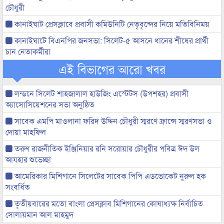
চৌধুরী
কানাইঘাট প্রেসক্লাবে প্রবাসী কমিউনিটি নেতৃবৃন্দের নিয়ে মতিবিনিময়
কানাইঘাটে বিএনপির জনসভা: সিলেট-৫ আসনে ধানের শীষের প্রার্থী
চান নেতাকর্মীরা
এই বিভাগের আরো খবর
লন্ডনে সিলেট শাহজালাল হাউজিং এস্টেটস (উপশহর) প্রবাসী
অ্যাসোসিয়েশনের সভা অনুষ্ঠিত
সাবেক এমপি মাওলানা ফরিদ উদ্দিন চৌধুরী স্মরণে ফ্রান্সে স্মরণসভা ও
দোয়া মাহফিল
তরুণ রাজনীতিক ইঞ্জিনিয়ার রনি সরোয়ার চৌধুরীর পবিত্র ঈদ উল
আযহার শুভেচ্ছা
আমেরিকার মিশিগানে সিলেটের সাবেক পিপি এডভোকেট নুরুল হক
সংবর্ধিত
তৃতীয়বারের মতো বাংলা প্রেসক্লাব মিশিগানের কোষাধ্যক্ষ নির্বাচিত
সোলায়মান আল মাহমুদ