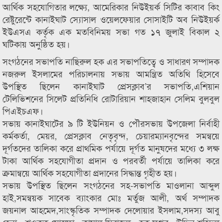
আর্থিক সহযোগিতার লক্ষ্যে, আমেরিকার নিউইয়র্ক সিটির কাবাব কিং
রেষ্টুরেন্টে কানাইঘাট স্যোসাল ওয়েলফেয়ার সোসাইটি অব নিউইয়র্ক
ইউএসএ কর্তৃক এক মতবিনিময় সভা গত ১৭ জুলাই বিকাল ২
ঘটিকায় অনুষ্ঠিত হয়।
সংগঠনের সভাপতি নাছিরুল হক এর সভাপতিত্বে ও সাধারণ সম্পাদক
নজরুল ইসলামের পরিচালনায় সভায় আমন্ত্রিত অতিথি হিসেবে
উপস্থিত ছিলেন কানাইঘাট প্রেসক্লাব’র সভাপতি,এশিয়ান
টেলিভিশনের সিলেট প্রতিনিধি রোটারিয়ান শাহজাহান সেলিম বুলবুল
পিএইচএফ।
সভায় কানাইঘাটের ৯ টি ইউনিয়ন ও পৌরসভায় উপজেলা নির্বাহী
কর্মকর্তা, মেয়র, প্রেসক্লাব নেতৃবৃন্দ, চেয়ারম্যানবৃন্দের সমন্বয়ে
দূর্গতদের তালিকা করে প্রাথমিক পর্যায়ে দূর্গত মানুষদের মধ্যে ৩ লক্ষ
টাকা আর্থিক সহযোগীতা প্রদান ও পরবর্তী পর্যায়ে তালিকা করে
ক্রমান্বয়ে আর্থিক সহযোগীতা প্রদানের সিদ্ধান্ত গৃহীত হয়।
সভায় উপস্থিত ছিলেন সংগঠনের সহ-সভাপতি মাওলানা আব্দুল
হাই,সমন্বয়ক সাবেক ব্যাংকার মোঃ মর্তুজ আলী, অর্থ সম্পাদক
জয়নাল আহমেদ,সাংস্কৃতিক সম্পাদক দেলোয়ার ইসলাম,সদস্য আবু