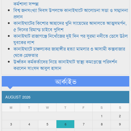
কর্মশালা সম্পন্ন
বিশ্ব জনসংখ্যা দিবস উপলক্ষে কানাইঘাটে আলোচনা সভা ও সম্মাননা
প্রদান
কানাইঘাটের কিশোর আহাদের খুনি সায়েমের আদালতে আত্মসমর্পন,
৫ দিনের রিমান্ড চাইবে পুলিশ
কানাইঘাট রাজাগঞ্জে নিখোঁজের দুই দিন পর সুরমা নদীতে ভেসে উঠল
যুবকের লাশ
কানাইঘাটে চাঞ্চল্যকর জাহাঙ্গীর হত্যা মামলার ৩ আসামী কক্সবাজার
থেকে গ্রেফতার
উর্ধ্বতন কর্মকর্তাদের নিয়ে কানাইঘাট স্বাস্থ্য কমপ্লেক্সে পরিদর্শন
করলেন সাংসদ আবুল হাসান
আর্কাইভ
AUGUST 2026
M
T
W
T
F
S
S
1
2
3
4
5
6
7
8
9