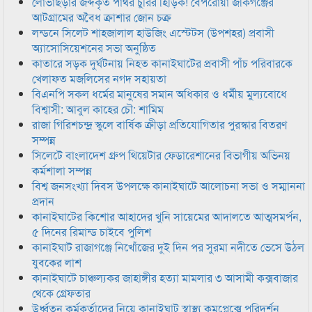
লোভাছড়ার জব্দকৃত পাথর চুরির হিড়িক! বেপরোয়া জকিগঞ্জের
আটগ্রামের অবৈধ ক্রাশার জোন চক্র
লন্ডনে সিলেট শাহজালাল হাউজিং এস্টেটস (উপশহর) প্রবাসী
অ্যাসোসিয়েশনের সভা অনুষ্ঠিত
কাতারে সড়ক দুর্ঘটনায় নিহত কানাইঘাটের প্রবাসী পাঁচ পরিবারকে
খেলাফত মজলিসের নগদ সহায়তা
বিএনপি সকল ধর্মের মানুষের সমান অধিকার ও ধর্মীয় মুল্যবোধে
বিশ্বাসী: আবুল কাহের চৌ: শামিম
রাজা গিরিশচন্দ্র স্কুলে বার্ষিক ক্রীড়া প্রতিযোগিতার পুরস্কার বিতরণ
সম্পন্ন
সিলেটে বাংলাদেশ গ্রুপ থিয়েটার ফেডারেশানের বিভাগীয় অভিনয়
কর্মশালা সম্পন্ন
বিশ্ব জনসংখ্যা দিবস উপলক্ষে কানাইঘাটে আলোচনা সভা ও সম্মাননা
প্রদান
কানাইঘাটের কিশোর আহাদের খুনি সায়েমের আদালতে আত্মসমর্পন,
৫ দিনের রিমান্ড চাইবে পুলিশ
কানাইঘাট রাজাগঞ্জে নিখোঁজের দুই দিন পর সুরমা নদীতে ভেসে উঠল
যুবকের লাশ
কানাইঘাটে চাঞ্চল্যকর জাহাঙ্গীর হত্যা মামলার ৩ আসামী কক্সবাজার
থেকে গ্রেফতার
উর্ধ্বতন কর্মকর্তাদের নিয়ে কানাইঘাট স্বাস্থ্য কমপ্লেক্সে পরিদর্শন