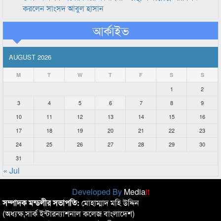
করলেন সাংসদ আবুল হাসান
আর্কাইভ
AUGUST 2026
M
T
W
T
F
S
S
1
2
3
4
5
6
7
8
9
10
11
12
13
14
15
16
17
18
19
20
21
22
23
24
25
26
27
28
29
30
31
« Jul
Developed By
Media
it
সম্পাদক মন্ডলীর সভাপতি:
মোহাম্মাদ মহি উদ্দিন
(অধ্যক্ষ,সার্ক ইন্টারন্যাশনাল কলেজ বাংলাদেশ)