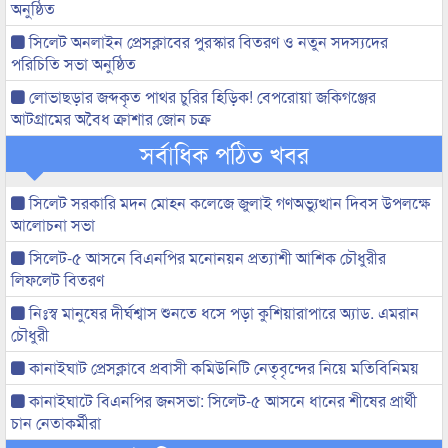
অনুষ্ঠিত
সিলেট অনলাইন প্রেসক্লাবের পুরস্কার বিতরণ ও নতুন সদস্যদের
পরিচিতি সভা অনুষ্ঠিত
লোভাছড়ার জব্দকৃত পাথর চুরির হিড়িক! বেপরোয়া জকিগঞ্জের
আটগ্রামের অবৈধ ক্রাশার জোন চক্র
সর্বাধিক পঠিত খবর
সিলেট সরকারি মদন মোহন কলেজে জুলাই গণঅভ্যুত্থান দিবস উপলক্ষে
আলোচনা সভা
সিলেট-৫ আসনে বিএনপির মনোনয়ন প্রত্যাশী আশিক চৌধুরীর
লিফলেট বিতরণ
নিঃস্ব মানুষের দীর্ঘশ্বাস শুনতে ধসে পড়া কুশিয়ারাপারে অ্যাড. এমরান
চৌধুরী
কানাইঘাট প্রেসক্লাবে প্রবাসী কমিউনিটি নেতৃবৃন্দের নিয়ে মতিবিনিময়
কানাইঘাটে বিএনপির জনসভা: সিলেট-৫ আসনে ধানের শীষের প্রার্থী
চান নেতাকর্মীরা