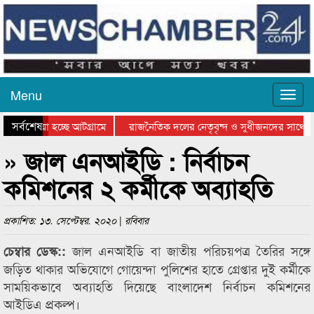
Menu
সর্বশেষ
য়ে যাওয়া হচ্ছে আটগ্রামে
রাজনৈতিক দলের নেতৃবৃন্দ ও সুধীজনদের সাথে ক
যোগিতার পুরস্কার বিতরণ সম্পন্ন
সিলেটে বাংলাদেশ গ্রুপ থিয়েটার ফেডারেশানের বি
» জাল এনআইডি : নির্বাচন
কমিশনের ২ কর্মীকে অব্যাহতি
প্রকাশিত: ১৩. সেপ্টেম্বর. ২০২০ | রবিবার
জাল এনআইডি বা জাতীয় পরিচয়পত্র তৈরির সঙ্গে
চেম্বার ডেস্ক::
জড়িত থাকার অভিযোগে গোয়েন্দা পুলিশের হাতে গ্রেপ্তার দুই কর্মীকে
সাময়িকভাবে অব্যাহতি দিয়েছে বাংলাদেশ নির্বাচন কমিশনের
আইডিএ প্রকল্প।