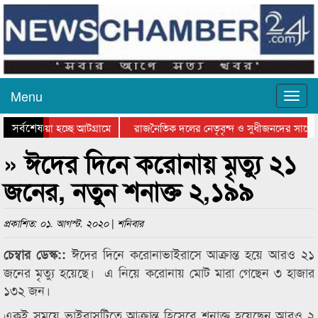
Menu
সর্বশেষ
িয়ে যাওয়া হচ্ছে আটগ্রামে
রাজনৈতিক দলের নেতৃবৃন্দ ও সুধীজনদের সাথে 
িযোগিতার পুরস্কার বিতরণ সম্পন্ন
সিলেটে বাংলাদেশ গ্রুপ থিয়েটার ফেডারেশানের বি
» ঈদের দিনে করোনায় মৃত্যু ২১
জনের, নতুন শনাক্ত ২,১৯৯
প্রকাশিত: ০১. আগস্ট. ২০২০ | শনিবার
ঈদের দিনে করোনাভাইরাসে আক্রান্ত হয়ে আরও ২১
চেম্বার ডেস্ক::
জনের মৃত্যু হয়েছে। এ নিয়ে করোনায় মোট মারা গেছেন ৩ হাজার
১৩২ জন।
একই সময়ে ভাইরাসটিতে আক্রান্ত হিসেবে শনাক্ত হয়েছেন আরও ২