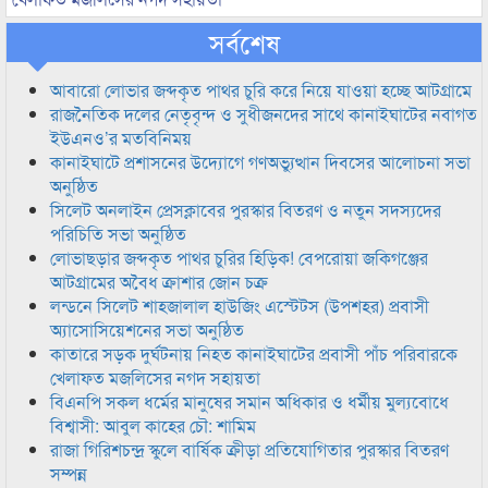
সর্বশেষ
আবারো লোভার জব্দকৃত পাথর চুরি করে নিয়ে যাওয়া হচ্ছে আটগ্রামে
রাজনৈতিক দলের নেতৃবৃন্দ ও সুধীজনদের সাথে কানাইঘাটের নবাগত
ইউএনও’র মতবিনিময়
কানাইঘাটে প্রশাসনের উদ্যোগে গণঅভ্যুত্থান দিবসের আলোচনা সভা
অনুষ্ঠিত
সিলেট অনলাইন প্রেসক্লাবের পুরস্কার বিতরণ ও নতুন সদস্যদের
পরিচিতি সভা অনুষ্ঠিত
লোভাছড়ার জব্দকৃত পাথর চুরির হিড়িক! বেপরোয়া জকিগঞ্জের
আটগ্রামের অবৈধ ক্রাশার জোন চক্র
লন্ডনে সিলেট শাহজালাল হাউজিং এস্টেটস (উপশহর) প্রবাসী
অ্যাসোসিয়েশনের সভা অনুষ্ঠিত
কাতারে সড়ক দুর্ঘটনায় নিহত কানাইঘাটের প্রবাসী পাঁচ পরিবারকে
খেলাফত মজলিসের নগদ সহায়তা
বিএনপি সকল ধর্মের মানুষের সমান অধিকার ও ধর্মীয় মুল্যবোধে
বিশ্বাসী: আবুল কাহের চৌ: শামিম
রাজা গিরিশচন্দ্র স্কুলে বার্ষিক ক্রীড়া প্রতিযোগিতার পুরস্কার বিতরণ
সম্পন্ন