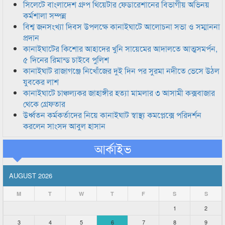
সিলেটে বাংলাদেশ গ্রুপ থিয়েটার ফেডারেশানের বিভাগীয় অভিনয়
কর্মশালা সম্পন্ন
বিশ্ব জনসংখ্যা দিবস উপলক্ষে কানাইঘাটে আলোচনা সভা ও সম্মাননা
প্রদান
কানাইঘাটের কিশোর আহাদের খুনি সায়েমের আদালতে আত্মসমর্পন,
৫ দিনের রিমান্ড চাইবে পুলিশ
কানাইঘাট রাজাগঞ্জে নিখোঁজের দুই দিন পর সুরমা নদীতে ভেসে উঠল
যুবকের লাশ
কানাইঘাটে চাঞ্চল্যকর জাহাঙ্গীর হত্যা মামলার ৩ আসামী কক্সবাজার
থেকে গ্রেফতার
উর্ধ্বতন কর্মকর্তাদের নিয়ে কানাইঘাট স্বাস্থ্য কমপ্লেক্সে পরিদর্শন
করলেন সাংসদ আবুল হাসান
আর্কাইভ
AUGUST 2026
M
T
W
T
F
S
S
1
2
3
4
5
6
7
8
9