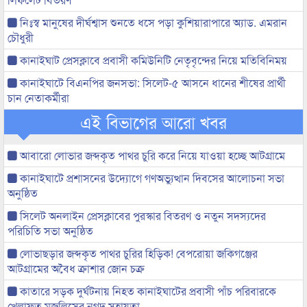
নিঃস্ব মানুষের দীর্ঘশ্বাস শুনতে ধসে পড়া কুশিয়ারাপারে অ্যাড. এমরান
চৌধুরী
কানাইঘাট প্রেসক্লাবে প্রবাসী কমিউনিটি নেতৃবৃন্দের নিয়ে মতিবিনিময়
কানাইঘাটে বিএনপির জনসভা: সিলেট-৫ আসনে ধানের শীষের প্রার্থী
চান নেতাকর্মীরা
এই বিভাগের আরো খবর
আবারো লোভার জব্দকৃত পাথর চুরি করে নিয়ে যাওয়া হচ্ছে আটগ্রামে
কানাইঘাটে প্রশাসনের উদ্যোগে গণঅভ্যুত্থান দিবসের আলোচনা সভা
অনুষ্ঠিত
সিলেট অনলাইন প্রেসক্লাবের পুরস্কার বিতরণ ও নতুন সদস্যদের
পরিচিতি সভা অনুষ্ঠিত
লোভাছড়ার জব্দকৃত পাথর চুরির হিড়িক! বেপরোয়া জকিগঞ্জের
আটগ্রামের অবৈধ ক্রাশার জোন চক্র
কাতারে সড়ক দুর্ঘটনায় নিহত কানাইঘাটের প্রবাসী পাঁচ পরিবারকে
খেলাফত মজলিসের নগদ সহায়তা