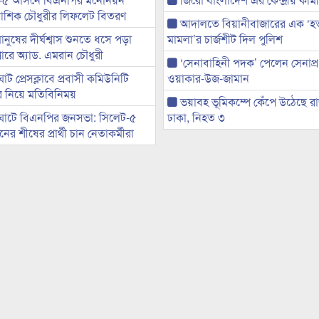
ী আশিক চৌধুরীর লিফলেট বিতরণ
আদালতে বিয়ানীবাজারের এক ‘হত্য
মানুষের দীর্ঘশ্বাস শুনতে ধসে পড়া
মামলা’র চার্জশীট দিল পুলিশ
ারে অ্যাড. এমরান চৌধুরী
‘সেনাবাহিনী পদক’ পেলেন সেনাপ্
ট প্রেসক্লাবে প্রবাসী কমিউনিটি
ওয়াকার-উজ-জামান
ের নিয়ে মতিবিনিময়
ভয়াবহ ভূমিকম্পে কেঁপে উঠেছে র
ঘাটে বিএনপির জনসভা: সিলেট-৫
ঢাকা, নিহত ৩
র শীষের প্রার্থী চান নেতাকর্মীরা