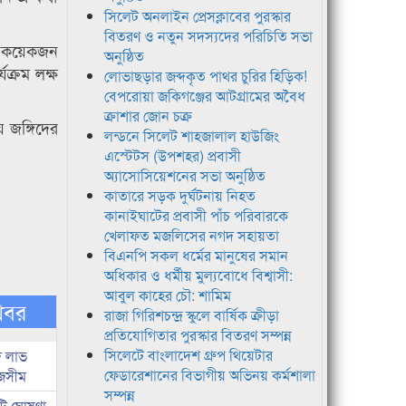
সিলেট অনলাইন প্রেসক্লাবের পুরস্কার
বিতরণ ও নতুন সদস্যদের পরিচিতি সভা
শ কয়েকজন
অনুষ্ঠিত
ক্রম লক্ষ
লোভাছড়ার জব্দকৃত পাথর চুরির হিড়িক!
বেপরোয়া জকিগঞ্জের আটগ্রামের অবৈধ
ক্রাশার জোন চক্র
 জঙ্গিদের
লন্ডনে সিলেট শাহজালাল হাউজিং
এস্টেটস (উপশহর) প্রবাসী
অ্যাসোসিয়েশনের সভা অনুষ্ঠিত
কাতারে সড়ক দুর্ঘটনায় নিহত
কানাইঘাটের প্রবাসী পাঁচ পরিবারকে
খেলাফত মজলিসের নগদ সহায়তা
বিএনপি সকল ধর্মের মানুষের সমান
অধিকার ও ধর্মীয় মুল্যবোধে বিশ্বাসী:
আবুল কাহের চৌ: শামিম
খবর
রাজা গিরিশচন্দ্র স্কুলে বার্ষিক ক্রীড়া
প্রতিযোগিতার পুরস্কার বিতরণ সম্পন্ন
সিলেটে বাংলাদেশ গ্রুপ থিয়েটার
দ লাভ
ফেডারেশানের বিভাগীয় অভিনয় কর্মশালা
জসীম
সম্পন্ন
টি ঘোষণা