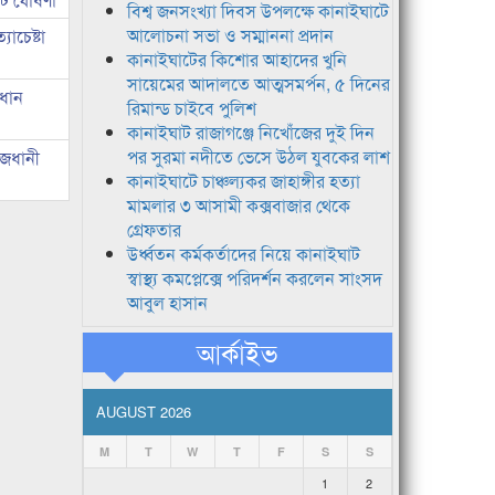
বিশ্ব জনসংখ্যা দিবস উপলক্ষে কানাইঘাটে
আলোচনা সভা ও সম্মাননা প্রদান
াচেষ্টা
কানাইঘাটের কিশোর আহাদের খুনি
সায়েমের আদালতে আত্মসমর্পন, ৫ দিনের
রধান
রিমান্ড চাইবে পুলিশ
কানাইঘাট রাজাগঞ্জে নিখোঁজের দুই দিন
পর সুরমা নদীতে ভেসে উঠল যুবকের লাশ
াজধানী
কানাইঘাটে চাঞ্চল্যকর জাহাঙ্গীর হত্যা
মামলার ৩ আসামী কক্সবাজার থেকে
গ্রেফতার
উর্ধ্বতন কর্মকর্তাদের নিয়ে কানাইঘাট
স্বাস্থ্য কমপ্লেক্সে পরিদর্শন করলেন সাংসদ
আবুল হাসান
আর্কাইভ
AUGUST 2026
M
T
W
T
F
S
S
1
2