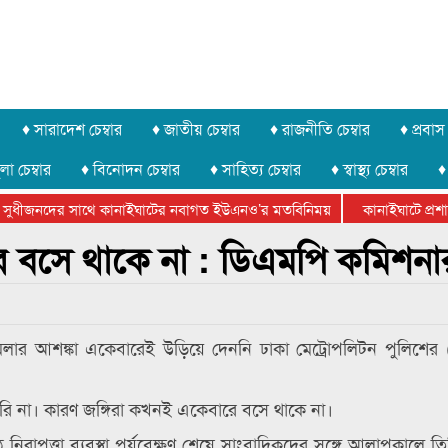
♦ সারাদেশ চেম্বার
♦ জাতীয় চেম্বার
♦ রাজনীতি চেম্বার
♦ প্রবাস 
লা চেম্বার
♦ বিনোদন চেম্বার
♦ সাহিত্য চেম্বার
♦ স্বাস্থ্য চেম্বার
♦
সুধীজনদের সাথে কানাইঘাটের নবাগত ইউএনও’র মতবিনিময়
কানাইঘাটে প্রশাস
টার ফেডারেশানের বিভাগীয় অভিনয় কর্মশালা সম্পন্ন
ে বসে থাকে না : ডিএমপি কমিশনা
মলার আশঙ্কা একেবারেই উড়িয়ে দেননি ঢাকা মেট্রোপলিটন পুলিশের
ারি না। কারণ জঙ্গিরা কখনই একেবারে বসে থাকে না।
িরাপত্তা ব্যবস্থা পর্যবেক্ষণ শেষে সাংবাদিকদের সঙ্গে আলাপকালে ত