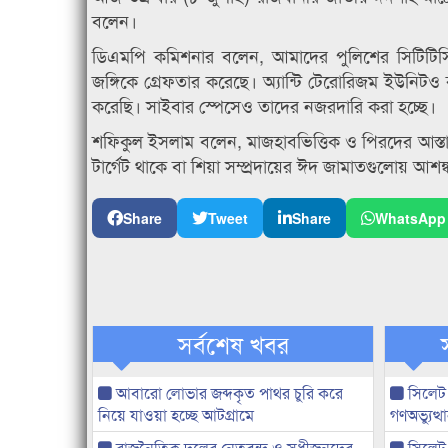
বলেন।
ডিএমপি কমিশনার বলেন, আমাদের পুলিশের সিটিটিস
জঙ্গিকে গ্রেফতার করেছে। অ্যান্টি টেরোরিজম ইউনিটও
করেছি। সাইবার স্পেসেও তাদের নজরদারি করা হচ্ছে।
শফিকুল ইসলাম বলেন, মাজহাবভিত্তিক ও পিরদের আস্তা
টার্গেট থাকে বা শিয়া সম্প্রদায়ের ঈদ জামাতগুলোয় আশঙ্ক
Share
Tweet
Share
WhatsApp
সর্বশেষ খবর
আবারো লোভার জব্দকৃত পাথর চুরি করে
সিলেট
নিয়ে যাওয়া হচ্ছে আটগ্রামে
গণঅভ্যুত
রাজনৈতিক দলের নেতৃবৃন্দ ও সুধীজনদের
সিলেট