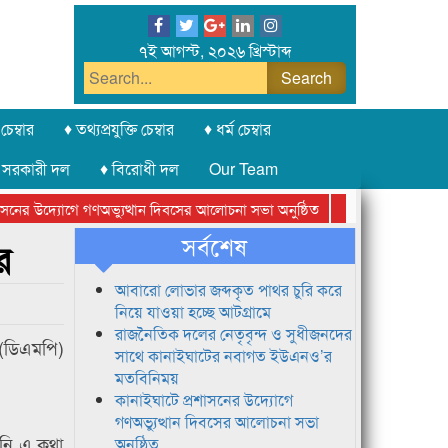
৭ই আগস্ট, ২০২৬ খ্রিস্টাব্দ
চেম্বার
♦ তথ্যপ্রযুক্তি চেম্বার
♦ ধর্ম চেম্বার
 সরকারী দল
♦ বিরোধী দল
Our Team
নের উদ্যোগে গণঅভ্যুত্থান দিবসের আলোচনা সভা অনুষ্ঠিত
সিলেট অনলাইন প্রেসক
সর্বশেষ
র
আবারো লোভার জব্দকৃত পাথর চুরি করে
নিয়ে যাওয়া হচ্ছে আটগ্রামে
রাজনৈতিক দলের নেতৃবৃন্দ ও সুধীজনদের
 (ডিএমপি)
সাথে কানাইঘাটের নবাগত ইউএনও’র
মতবিনিময়
কানাইঘাটে প্রশাসনের উদ্যোগে
গণঅভ্যুত্থান দিবসের আলোচনা সভা
িনি এ কথা
অনুষ্ঠিত