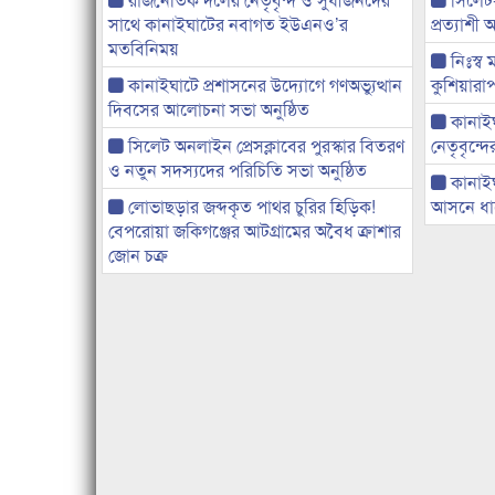
সাথে কানাইঘাটের নবাগত ইউএনও’র
প্রত্যাশ
মতবিনিময়
নিঃস্ব 
কানাইঘাটে প্রশাসনের উদ্যোগে গণঅভ্যুত্থান
কুশিয়ারাপ
দিবসের আলোচনা সভা অনুষ্ঠিত
কানাইঘা
সিলেট অনলাইন প্রেসক্লাবের পুরস্কার বিতরণ
নেতৃবৃন্দ
ও নতুন সদস্যদের পরিচিতি সভা অনুষ্ঠিত
কানাই
লোভাছড়ার জব্দকৃত পাথর চুরির হিড়িক!
আসনে ধানে
বেপরোয়া জকিগঞ্জের আটগ্রামের অবৈধ ক্রাশার
জোন চক্র