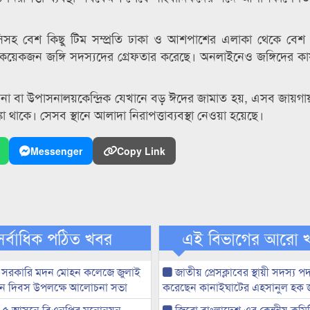
িসহ বেশ কিছু টিম সম্প্রতি ঢাকা ও আশপাশের এলাকা থেকে বে
 কয়েকজন জঙ্গি সদস্যদের গ্রেফতার করেছে। অনলাইনেও জঙ্গিদের কার্য
না বা উপাসনালয়কেন্দ্রিক যেখানে বড় ঈদের জামাত হয়, এসব জায়গায়
া থাকে। সেসব স্থানে আলাদা নিরাপত্তাব্যবস্থা নেওয়া হয়েছে।
Messenger
Copy Link
সর্বাধিক পঠিত খবর
এই বিভাগের আরো 
 সরকারি মদন মোহন কলেজে জুলাই
জাতীয় প্রেসক্লাবের স্থায়ী সদস্য প
্থান দিবস উপলক্ষে আলোচনা সভা
করেছেন কানাইঘাটের এহসানুল হক 
-৫ আসনে বিএনপির মনোনয়ন
জিরো বাংলাদেশ এর কেন্দ্রীয় কমি