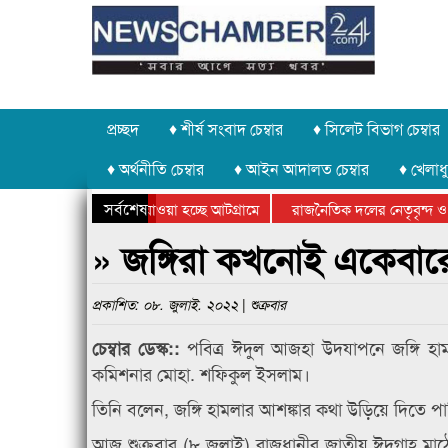
প্রচ্ছদ
♦ শীর্ষ সংবাদ চেম্বার
♦ সিলেট বিভাগ চেম্বার
♦ অর্থনীতি চেম্বার
♦ আইন আদালত চেম্বার
♦ খেলাধু
সর্বশেষ
 পাথর চুরি করে নিয়ে যাওয়া হচ্ছে আটগ্রামে
রাজনৈতিক দলের নেতৃবৃন্দ ও 
 বার্ষিক ক্রীড়া প্রতিযোগিতার পুরস্কার বিতরণ সম্পন্ন
সিলেটে বাংলাদেশ গ্রুপ থিয়ে
» জঙ্গিরা কখনোই একেবার
প্রকাশিত: ০৮. জুলাই. ২০২২ | শুক্রবার
পবিত্র ঈদুল আজহা উদযাপনে জঙ্গি হা
চেম্বার ডেস্ক::
কমিশনার মোহা. শফিকুল ইসলাম।
তিনি বলেন, জঙ্গি হামলার আশঙ্কার কথা উড়িয়ে দিতে প
আজ শুক্রবার (৮ জুলাই) রাজধানীর জাতীয় ঈদগাহ মাঠে ন