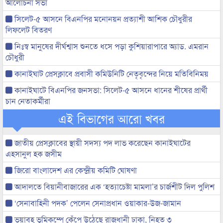
আলোচনা সভা
সিলেট-৫ আসনে বিএনপির মনোনয়ন প্রত্যাশী আশিক চৌধুরীর
লিফলেট বিতরণ
নিঃস্ব মানুষের দীর্ঘশ্বাস শুনতে ধসে পড়া কুশিয়ারাপারে অ্যাড. এমরান
চৌধুরী
কানাইঘাট প্রেসক্লাবে প্রবাসী কমিউনিটি নেতৃবৃন্দের নিয়ে মতিবিনিময়
কানাইঘাটে বিএনপির জনসভা: সিলেট-৫ আসনে ধানের শীষের প্রার্থী
চান নেতাকর্মীরা
এই বিভাগের আরো খবর
জাতীয় প্রেসক্লাবের স্থায়ী সদস্য পদ লাভ করেছেন কানাইঘাটের
এহসানুল হক জসীম
জিরো বাংলাদেশ এর কেন্দ্রীয় কমিটি ঘোষণা
আদালতে বিয়ানীবাজারের এক ‘হত্যাচেষ্টা মামলা’র চার্জশীট দিল পুলিশ
‘সেনাবাহিনী পদক’ পেলেন সেনাপ্রধান ওয়াকার-উজ-জামান
ভয়াবহ ভূমিকম্পে কেঁপে উঠেছে রাজধানী ঢাকা, নিহত ৩