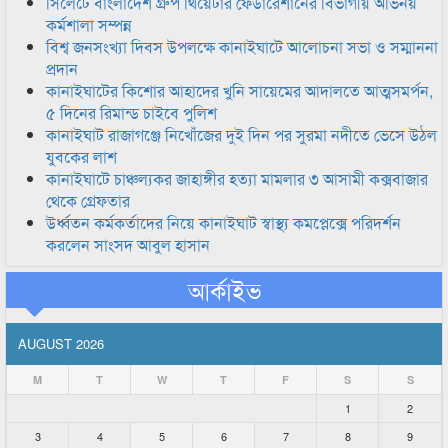
সিলেটে বাংলাদেশ গ্রুপ থিয়েটার ফেডারেশানের বিভাগীয় অভিনয়
কর্মশালা সম্পন্ন
বিশ্ব জনসংখ্যা দিবস উপলক্ষে কানাইঘাটে আলোচনা সভা ও সম্মাননা
প্রদান
কানাইঘাটের কিশোর আহাদের খুনি সায়েমের আদালতে আত্মসমর্পন,
৫ দিনের রিমান্ড চাইবে পুলিশ
কানাইঘাট রাজাগঞ্জে নিখোঁজের দুই দিন পর সুরমা নদীতে ভেসে উঠল
যুবকের লাশ
কানাইঘাটে চাঞ্চল্যকর জাহাঙ্গীর হত্যা মামলার ৩ আসামী কক্সবাজার
থেকে গ্রেফতার
উর্ধ্বতন কর্মকর্তাদের নিয়ে কানাইঘাট স্বাস্থ্য কমপ্লেক্সে পরিদর্শন
করলেন সাংসদ আবুল হাসান
আর্কাইভ
AUGUST 2026
M
T
W
T
F
S
S
1
2
3
4
5
6
7
8
9