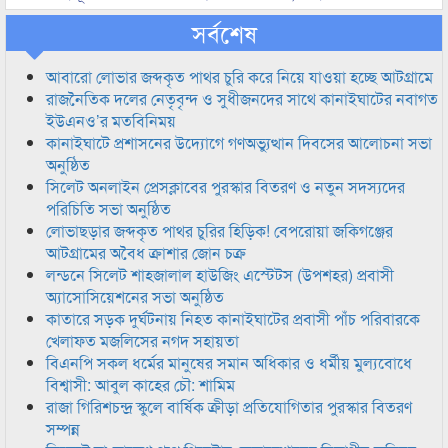
সর্বশেষ
আবারো লোভার জব্দকৃত পাথর চুরি করে নিয়ে যাওয়া হচ্ছে আটগ্রামে
রাজনৈতিক দলের নেতৃবৃন্দ ও সুধীজনদের সাথে কানাইঘাটের নবাগত
ইউএনও’র মতবিনিময়
কানাইঘাটে প্রশাসনের উদ্যোগে গণঅভ্যুত্থান দিবসের আলোচনা সভা
অনুষ্ঠিত
সিলেট অনলাইন প্রেসক্লাবের পুরস্কার বিতরণ ও নতুন সদস্যদের
পরিচিতি সভা অনুষ্ঠিত
লোভাছড়ার জব্দকৃত পাথর চুরির হিড়িক! বেপরোয়া জকিগঞ্জের
আটগ্রামের অবৈধ ক্রাশার জোন চক্র
লন্ডনে সিলেট শাহজালাল হাউজিং এস্টেটস (উপশহর) প্রবাসী
অ্যাসোসিয়েশনের সভা অনুষ্ঠিত
কাতারে সড়ক দুর্ঘটনায় নিহত কানাইঘাটের প্রবাসী পাঁচ পরিবারকে
খেলাফত মজলিসের নগদ সহায়তা
বিএনপি সকল ধর্মের মানুষের সমান অধিকার ও ধর্মীয় মুল্যবোধে
বিশ্বাসী: আবুল কাহের চৌ: শামিম
রাজা গিরিশচন্দ্র স্কুলে বার্ষিক ক্রীড়া প্রতিযোগিতার পুরস্কার বিতরণ
সম্পন্ন