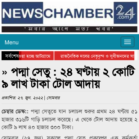
Menu
সর্বশেষ
নিয়ে যাওয়া হচ্ছে আটগ্রামে
রাজনৈতিক দলের নেতৃবৃন্দ ও সুধীজনদের সাথে
রতিযোগিতার পুরস্কার বিতরণ সম্পন্ন
সিলেটে বাংলাদেশ গ্রুপ থিয়েটার ফেডারেশানের 
» পদ্মা সেতু : ২৪ ঘণ্টায় ২ কোটি
৯ লাখ টাকা টোল আদায়
প্রকাশিত: ২৭. জুন. ২০২২ | সোমবার
পদ্মা সেতুতে যান চলাচল শুরুর প্রথম ২৪ ঘণ্টায় ৫১
চেম্বার ডেস্ক::
হাজার ৩১৬টি গাড়ি চলাচল করেছে। এ থেকে টোল আদায় হয়েছে ২
কোটি ৯ লাখ ৪০ হাজার ৩০০ টাকা।
সোমবার (২৭ জুন) সকালে পদ্মা সেতু প্রকল্পের এক কর্মকর্তা