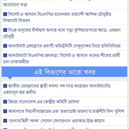
আলোচনা সভা
সিলেট-৫ আসনে বিএনপির মনোনয়ন প্রত্যাশী আশিক চৌধুরীর
লিফলেট বিতরণ
নিঃস্ব মানুষের দীর্ঘশ্বাস শুনতে ধসে পড়া কুশিয়ারাপারে অ্যাড. এমরান
চৌধুরী
কানাইঘাট প্রেসক্লাবে প্রবাসী কমিউনিটি নেতৃবৃন্দের নিয়ে মতিবিনিময়
কানাইঘাটে বিএনপির জনসভা: সিলেট-৫ আসনে ধানের শীষের প্রার্থী
চান নেতাকর্মীরা
এই বিভাগের আরো খবর
জাতীয় প্রেসক্লাবের স্থায়ী সদস্য পদ লাভ করেছেন কানাইঘাটের
এহসানুল হক জসীম
জিরো বাংলাদেশ এর কেন্দ্রীয় কমিটি ঘোষণা
আদালতে বিয়ানীবাজারের এক ‘হত্যাচেষ্টা মামলা’র চার্জশীট দিল পুলিশ
‘সেনাবাহিনী পদক’ পেলেন সেনাপ্রধান ওয়াকার-উজ-জামান