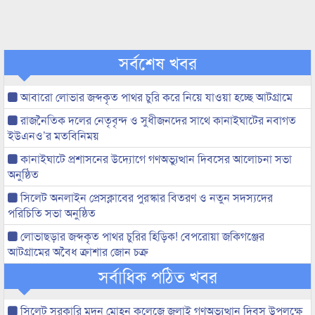
সর্বশেষ খবর
আবারো লোভার জব্দকৃত পাথর চুরি করে নিয়ে যাওয়া হচ্ছে আটগ্রামে
রাজনৈতিক দলের নেতৃবৃন্দ ও সুধীজনদের সাথে কানাইঘাটের নবাগত
ইউএনও’র মতবিনিময়
কানাইঘাটে প্রশাসনের উদ্যোগে গণঅভ্যুত্থান দিবসের আলোচনা সভা
অনুষ্ঠিত
সিলেট অনলাইন প্রেসক্লাবের পুরস্কার বিতরণ ও নতুন সদস্যদের
পরিচিতি সভা অনুষ্ঠিত
লোভাছড়ার জব্দকৃত পাথর চুরির হিড়িক! বেপরোয়া জকিগঞ্জের
আটগ্রামের অবৈধ ক্রাশার জোন চক্র
সর্বাধিক পঠিত খবর
সিলেট সরকারি মদন মোহন কলেজে জুলাই গণঅভ্যুত্থান দিবস উপলক্ষে