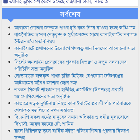
ভয়াবহ ভূমিকম্পে কেঁপে উঠেছে রাজধানী ঢাকা, নিহত ৩
সর্বশেষ
আবারো লোভার জব্দকৃত পাথর চুরি করে নিয়ে যাওয়া হচ্ছে আটগ্রামে
রাজনৈতিক দলের নেতৃবৃন্দ ও সুধীজনদের সাথে কানাইঘাটের নবাগত
ইউএনও’র মতবিনিময়
কানাইঘাটে প্রশাসনের উদ্যোগে গণঅভ্যুত্থান দিবসের আলোচনা সভা
অনুষ্ঠিত
সিলেট অনলাইন প্রেসক্লাবের পুরস্কার বিতরণ ও নতুন সদস্যদের
পরিচিতি সভা অনুষ্ঠিত
লোভাছড়ার জব্দকৃত পাথর চুরির হিড়িক! বেপরোয়া জকিগঞ্জের
আটগ্রামের অবৈধ ক্রাশার জোন চক্র
লন্ডনে সিলেট শাহজালাল হাউজিং এস্টেটস (উপশহর) প্রবাসী
অ্যাসোসিয়েশনের সভা অনুষ্ঠিত
কাতারে সড়ক দুর্ঘটনায় নিহত কানাইঘাটের প্রবাসী পাঁচ পরিবারকে
খেলাফত মজলিসের নগদ সহায়তা
বিএনপি সকল ধর্মের মানুষের সমান অধিকার ও ধর্মীয় মুল্যবোধে
বিশ্বাসী: আবুল কাহের চৌ: শামিম
রাজা গিরিশচন্দ্র স্কুলে বার্ষিক ক্রীড়া প্রতিযোগিতার পুরস্কার বিতরণ
সম্পন্ন