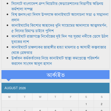
সিলেটে বাংলাদেশ গ্রুপ থিয়েটার ফেডারেশানের বিভাগীয় অভিনয়
কর্মশালা সম্পন্ন
বিশ্ব জনসংখ্যা দিবস উপলক্ষে কানাইঘাটে আলোচনা সভা ও সম্মাননা
প্রদান
কানাইঘাটের কিশোর আহাদের খুনি সায়েমের আদালতে আত্মসমর্পন,
৫ দিনের রিমান্ড চাইবে পুলিশ
কানাইঘাট রাজাগঞ্জে নিখোঁজের দুই দিন পর সুরমা নদীতে ভেসে উঠল
যুবকের লাশ
কানাইঘাটে চাঞ্চল্যকর জাহাঙ্গীর হত্যা মামলার ৩ আসামী কক্সবাজার
থেকে গ্রেফতার
উর্ধ্বতন কর্মকর্তাদের নিয়ে কানাইঘাট স্বাস্থ্য কমপ্লেক্সে পরিদর্শন
করলেন সাংসদ আবুল হাসান
আর্কাইভ
AUGUST 2026
M
T
W
T
F
S
S
1
2
3
4
5
6
7
8
9