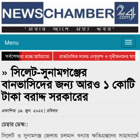
Menu
সর্বশেষ
িয়ে যাওয়া হচ্ছে আটগ্রামে
রাজনৈতিক দলের নেতৃবৃন্দ ও সুধীজনদের সাথে 
িযোগিতার পুরস্কার বিতরণ সম্পন্ন
সিলেটে বাংলাদেশ গ্রুপ থিয়েটার ফেডারেশানের বি
» সিলেট-সুনামগঞ্জের
বানভাসিদের জন্য আরও ১ কোটি
টাকা বরাদ্দ সরকারের
প্রকাশিত: ১৯. জুন. ২০২২ | রবিবার
চেম্বার ডেস্ক::
সিলেট ও সুনামগঞ্জ জেলায় চলমান বন্যায় ক্ষতিগ্রস্তদের সাহায্যার্থে