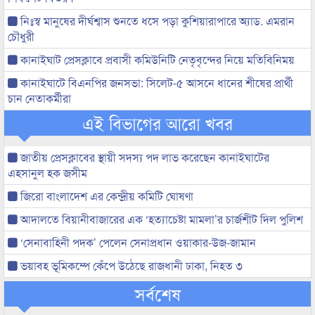
নিঃস্ব মানুষের দীর্ঘশ্বাস শুনতে ধসে পড়া কুশিয়ারাপারে অ্যাড. এমরান
চৌধুরী
কানাইঘাট প্রেসক্লাবে প্রবাসী কমিউনিটি নেতৃবৃন্দের নিয়ে মতিবিনিময়
কানাইঘাটে বিএনপির জনসভা: সিলেট-৫ আসনে ধানের শীষের প্রার্থী
চান নেতাকর্মীরা
এই বিভাগের আরো খবর
জাতীয় প্রেসক্লাবের স্থায়ী সদস্য পদ লাভ করেছেন কানাইঘাটের
এহসানুল হক জসীম
জিরো বাংলাদেশ এর কেন্দ্রীয় কমিটি ঘোষণা
আদালতে বিয়ানীবাজারের এক ‘হত্যাচেষ্টা মামলা’র চার্জশীট দিল পুলিশ
‘সেনাবাহিনী পদক’ পেলেন সেনাপ্রধান ওয়াকার-উজ-জামান
ভয়াবহ ভূমিকম্পে কেঁপে উঠেছে রাজধানী ঢাকা, নিহত ৩
সর্বশেষ