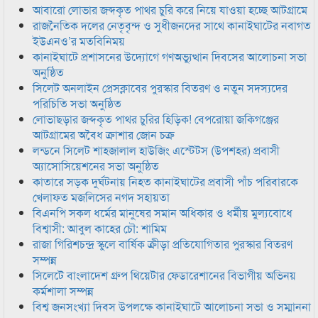
আবারো লোভার জব্দকৃত পাথর চুরি করে নিয়ে যাওয়া হচ্ছে আটগ্রামে
রাজনৈতিক দলের নেতৃবৃন্দ ও সুধীজনদের সাথে কানাইঘাটের নবাগত
ইউএনও’র মতবিনিময়
কানাইঘাটে প্রশাসনের উদ্যোগে গণঅভ্যুত্থান দিবসের আলোচনা সভা
অনুষ্ঠিত
সিলেট অনলাইন প্রেসক্লাবের পুরস্কার বিতরণ ও নতুন সদস্যদের
পরিচিতি সভা অনুষ্ঠিত
লোভাছড়ার জব্দকৃত পাথর চুরির হিড়িক! বেপরোয়া জকিগঞ্জের
আটগ্রামের অবৈধ ক্রাশার জোন চক্র
লন্ডনে সিলেট শাহজালাল হাউজিং এস্টেটস (উপশহর) প্রবাসী
অ্যাসোসিয়েশনের সভা অনুষ্ঠিত
কাতারে সড়ক দুর্ঘটনায় নিহত কানাইঘাটের প্রবাসী পাঁচ পরিবারকে
খেলাফত মজলিসের নগদ সহায়তা
বিএনপি সকল ধর্মের মানুষের সমান অধিকার ও ধর্মীয় মুল্যবোধে
বিশ্বাসী: আবুল কাহের চৌ: শামিম
রাজা গিরিশচন্দ্র স্কুলে বার্ষিক ক্রীড়া প্রতিযোগিতার পুরস্কার বিতরণ
সম্পন্ন
সিলেটে বাংলাদেশ গ্রুপ থিয়েটার ফেডারেশানের বিভাগীয় অভিনয়
কর্মশালা সম্পন্ন
বিশ্ব জনসংখ্যা দিবস উপলক্ষে কানাইঘাটে আলোচনা সভা ও সম্মাননা