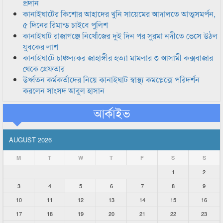
প্রদান
কানাইঘাটের কিশোর আহাদের খুনি সায়েমের আদালতে আত্মসমর্পন,
৫ দিনের রিমান্ড চাইবে পুলিশ
কানাইঘাট রাজাগঞ্জে নিখোঁজের দুই দিন পর সুরমা নদীতে ভেসে উঠল
যুবকের লাশ
কানাইঘাটে চাঞ্চল্যকর জাহাঙ্গীর হত্যা মামলার ৩ আসামী কক্সবাজার
থেকে গ্রেফতার
উর্ধ্বতন কর্মকর্তাদের নিয়ে কানাইঘাট স্বাস্থ্য কমপ্লেক্সে পরিদর্শন
করলেন সাংসদ আবুল হাসান
আর্কাইভ
AUGUST 2026
M
T
W
T
F
S
S
1
2
3
4
5
6
7
8
9
10
11
12
13
14
15
16
17
18
19
20
21
22
23