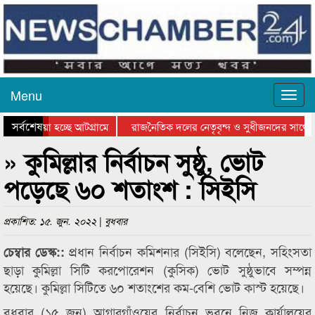
Menu
সর্বশেষ
য়ে যাওয়া হচ্ছে আটগ্রামে
রাজনৈতিক দলের নেতৃবৃন্দ ও সুধীজনদের সাথে 
িযোগিতার পুরস্কার বিতরণ সম্পন্ন
সিলেটে বাংলাদেশ গ্রুপ থিয়েটার ফেডারেশানের বি
» কুমিল্লার নির্বাচন সুষ্ঠু, ভোট
পড়েছে ৬০ শতাংশ : সিইসি
প্রকাশিত: ১৫. জুন. ২০২২ | বুধবার
প্রধান নির্বাচন কমিশনার (সিইসি) বলেছেন, সহিংসতা
চেম্বার ডেস্ক::
ছাড়া কুমিল্লা সিটি করপোরেশন (কুসিক) ভোট সুষ্ঠুভাবে সম্পন্ন
হয়েছে। কুমিল্লা সিটিতে ৬০ শতাংশের কম-বেশি ভোট কাস্ট হয়েছে।
বুধবার (১৫ জুন) আগারগাঁওয়ের নির্বাচন ভবনে নিজ কার্যালয়ের