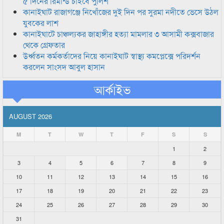
৫ দিনের রিমান্ড চাইবে পুলিশ
কানাইঘাট রাজাগঞ্জে নিখোঁজের দুই দিন পর সুরমা নদীতে ভেসে উঠল
যুবকের লাশ
কানাইঘাটে চাঞ্চল্যকর জাহাঙ্গীর হত্যা মামলার ৩ আসামী কক্সবাজার
থেকে গ্রেফতার
উর্ধ্বতন কর্মকর্তাদের নিয়ে কানাইঘাট স্বাস্থ্য কমপ্লেক্সে পরিদর্শন
করলেন সাংসদ আবুল হাসান
আর্কাইভ
AUGUST 2026
M
T
W
T
F
S
S
1
2
3
4
5
6
7
8
9
10
11
12
13
14
15
16
17
18
19
20
21
22
23
24
25
26
27
28
29
30
31