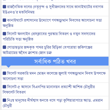
রাজনৈতিক দলের নেতৃবৃন্দ ও সুধীজনদের সাথে কানাইঘাটের নবাগত
ইউএনও’র মতবিনিময়
কানাইঘাটে প্রশাসনের উদ্যোগে গণঅভ্যুত্থান দিবসের আলোচনা সভা
অনুষ্ঠিত
সিলেট অনলাইন প্রেসক্লাবের পুরস্কার বিতরণ ও নতুন সদস্যদের
পরিচিতি সভা অনুষ্ঠিত
লোভাছড়ার জব্দকৃত পাথর চুরির হিড়িক! বেপরোয়া জকিগঞ্জের
আটগ্রামের অবৈধ ক্রাশার জোন চক্র
সর্বাধিক পঠিত খবর
সিলেট সরকারি মদন মোহন কলেজে জুলাই গণঅভ্যুত্থান দিবস উপলক্ষে
আলোচনা সভা
সিলেট-৫ আসনে বিএনপির মনোনয়ন প্রত্যাশী আশিক চৌধুরীর
লিফলেট বিতরণ
নিঃস্ব মানুষের দীর্ঘশ্বাস শুনতে ধসে পড়া কুশিয়ারাপারে অ্যাড. এমরান
চৌধুরী