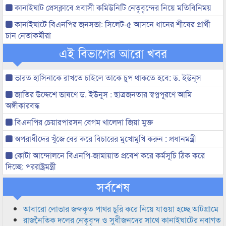
কানাইঘাট প্রেসক্লাবে প্রবাসী কমিউনিটি নেতৃবৃন্দের নিয়ে মতিবিনিময়
কানাইঘাটে বিএনপির জনসভা: সিলেট-৫ আসনে ধানের শীষের প্রার্থী
চান নেতাকর্মীরা
এই বিভাগের আরো খবর
ভারত হাসিনাকে রাখতে চাইলে তাকে চুপ থাকতে হবে: ড. ইউনূস
জাতির উদ্দেশে ভাষণে ড. ইউনূস : ছাত্রজনতার স্বপ্নপূরণে আমি
অঙ্গীকারবদ্ধ
বিএনপির চেয়ারপারসন বেগম খালেদা জিয়া মুক্ত
অপরাধীদের খুঁজে বের করে বিচারের মুখোমুখি করুন : প্রধানমন্ত্রী
কোটা আন্দোলনে বিএনপি-জামায়াত প্রবেশ করে কর্মসূচি ঠিক করে
দিচ্ছে: পররাষ্ট্রমন্ত্রী
সর্বশেষ
আবারো লোভার জব্দকৃত পাথর চুরি করে নিয়ে যাওয়া হচ্ছে আটগ্রামে
রাজনৈতিক দলের নেতৃবৃন্দ ও সুধীজনদের সাথে কানাইঘাটের নবাগত