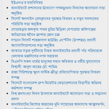
ইউএনও’র মতবিনিময়
কানাইঘাটে প্রশাসনের উদ্যোগে গণঅভ্যুত্থান দিবসের আলোচনা সভা
অনুষ্ঠিত
সিলেট অনলাইন প্রেসক্লাবের পুরস্কার বিতরণ ও নতুন সদস্যদের
পরিচিতি সভা অনুষ্ঠিত
লোভাছড়ার জব্দকৃত পাথর চুরির হিড়িক! বেপরোয়া জকিগঞ্জের
আটগ্রামের অবৈধ ক্রাশার জোন চক্র
লন্ডনে সিলেট শাহজালাল হাউজিং এস্টেটস (উপশহর) প্রবাসী
অ্যাসোসিয়েশনের সভা অনুষ্ঠিত
কাতারে সড়ক দুর্ঘটনায় নিহত কানাইঘাটের প্রবাসী পাঁচ পরিবারকে
খেলাফত মজলিসের নগদ সহায়তা
বিএনপি সকল ধর্মের মানুষের সমান অধিকার ও ধর্মীয় মুল্যবোধে
বিশ্বাসী: আবুল কাহের চৌ: শামিম
রাজা গিরিশচন্দ্র স্কুলে বার্ষিক ক্রীড়া প্রতিযোগিতার পুরস্কার বিতরণ
সম্পন্ন
সিলেটে বাংলাদেশ গ্রুপ থিয়েটার ফেডারেশানের বিভাগীয় অভিনয়
কর্মশালা সম্পন্ন
বিশ্ব জনসংখ্যা দিবস উপলক্ষে কানাইঘাটে আলোচনা সভা ও সম্মাননা
প্রদান
কানাইঘাটের কিশোর আহাদের খুনি সায়েমের আদালতে আত্মসমর্পন,