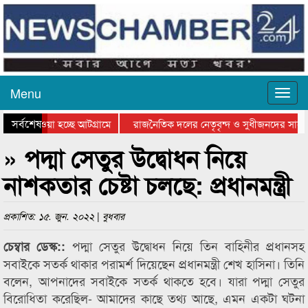
Menu
সর্বশেষ
নিয়ে যাওয়া হচ্ছে আটগ্রামে
রাজনৈতিক দলের নেতৃবৃন্দ ও সুধীজনদের সাথে
রতিযোগিতার পুরস্কার বিতরণ সম্পন্ন
সিলেটে বাংলাদেশ গ্রুপ থিয়েটার ফেডারেশানের 
» পদ্মা সেতুর উদ্বোধন নিয়ে
নাশকতার চেষ্টা চলছে: প্রধানমন্ত্রী
প্রকাশিত: ১৫. জুন. ২০২২ | বুধবার
পদ্মা সেতুর উদ্বোধন নিয়ে তিন বাহিনীর প্রধানসহ
চেম্বার ডেস্ক::
সবাইকে সতর্ক থাকার পরামর্শ দিয়েছেন প্রধানমন্ত্রী শেখ হাসিনা। তিনি
বলেন, আপনাদের সবাইকে সতর্ক থাকতে হবে। যারা পদ্মা সেতুর
বিরোধিতা করেছিল- আমাদের কাছে তথ্য আছে, এমন একটা ঘটনা