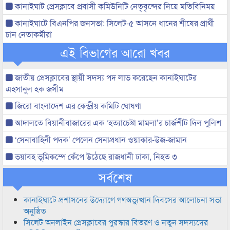
কানাইঘাট প্রেসক্লাবে প্রবাসী কমিউনিটি নেতৃবৃন্দের নিয়ে মতিবিনিময়
কানাইঘাটে বিএনপির জনসভা: সিলেট-৫ আসনে ধানের শীষের প্রার্থী
চান নেতাকর্মীরা
এই বিভাগের আরো খবর
জাতীয় প্রেসক্লাবের স্থায়ী সদস্য পদ লাভ করেছেন কানাইঘাটের
এহসানুল হক জসীম
জিরো বাংলাদেশ এর কেন্দ্রীয় কমিটি ঘোষণা
আদালতে বিয়ানীবাজারের এক ‘হত্যাচেষ্টা মামলা’র চার্জশীট দিল পুলিশ
‘সেনাবাহিনী পদক’ পেলেন সেনাপ্রধান ওয়াকার-উজ-জামান
ভয়াবহ ভূমিকম্পে কেঁপে উঠেছে রাজধানী ঢাকা, নিহত ৩
সর্বশেষ
কানাইঘাটে প্রশাসনের উদ্যোগে গণঅভ্যুত্থান দিবসের আলোচনা সভা
অনুষ্ঠিত
সিলেট অনলাইন প্রেসক্লাবের পুরস্কার বিতরণ ও নতুন সদস্যদের