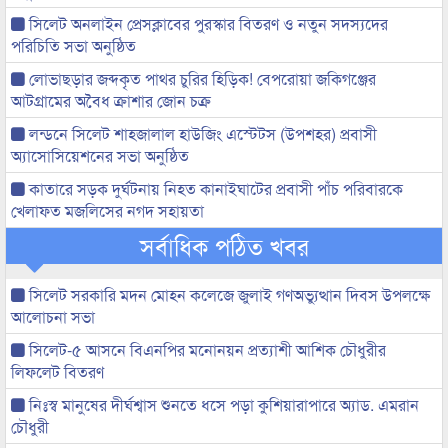
সিলেট অনলাইন প্রেসক্লাবের পুরস্কার বিতরণ ও নতুন সদস্যদের
পরিচিতি সভা অনুষ্ঠিত
লোভাছড়ার জব্দকৃত পাথর চুরির হিড়িক! বেপরোয়া জকিগঞ্জের
আটগ্রামের অবৈধ ক্রাশার জোন চক্র
লন্ডনে সিলেট শাহজালাল হাউজিং এস্টেটস (উপশহর) প্রবাসী
অ্যাসোসিয়েশনের সভা অনুষ্ঠিত
কাতারে সড়ক দুর্ঘটনায় নিহত কানাইঘাটের প্রবাসী পাঁচ পরিবারকে
খেলাফত মজলিসের নগদ সহায়তা
সর্বাধিক পঠিত খবর
সিলেট সরকারি মদন মোহন কলেজে জুলাই গণঅভ্যুত্থান দিবস উপলক্ষে
আলোচনা সভা
সিলেট-৫ আসনে বিএনপির মনোনয়ন প্রত্যাশী আশিক চৌধুরীর
লিফলেট বিতরণ
নিঃস্ব মানুষের দীর্ঘশ্বাস শুনতে ধসে পড়া কুশিয়ারাপারে অ্যাড. এমরান
চৌধুরী