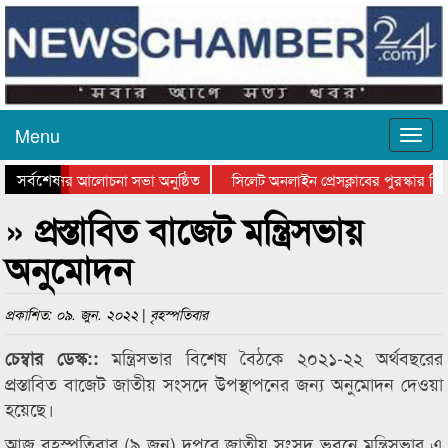
Menu
সর্বশেষ
্থান দিবসের আলোচনা সভা অনুষ্ঠিত
সিলেট অনলাইন প্রেসক্লাবের পুরস্কার বিত
ে আলোচনা সভা ও সম্মাননা প্রদান
কানাইঘাটের কিশোর আহাদের খুনি সায়েমের 
» প্রস্তাবিত বাজেট মন্ত্রিসভায়
অনুমোদন
প্রকাশিত: ০৯. জুন. ২০২২ | বৃহস্পতিবার
মন্ত্রিসভার বিশেষ বৈঠকে ২০২১-২২ অর্থবছরের
চেম্বার ডেস্ক::
প্রস্তাবিত বাজেট জাতীয় সংসদে উপস্থাপনের জন্য অনুমোদন দেওয়া
হয়েছে।
আজ বৃহস্পতিবার (৯ জুন) দুপুরে জাতীয় সংসদ ভবনে মন্ত্রিসভার এ