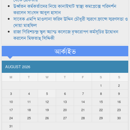
উর্ধ্বতন কর্মকর্তাদের নিয়ে কানাইঘাট স্বাস্থ্য কমপ্লেক্সে পরিদর্শন
করলেন সাংসদ আবুল হাসান
সাবেক এমপি মাওলানা ফরিদ উদ্দিন চৌধুরী স্মরণে ফ্রান্সে স্মরণসভা ও
দোয়া মাহফিল
রাজা গিরিশচন্দ্র স্কুল অ্যান্ড কলেজে বৃক্ষরোপণ কর্মসূচির উদ্বোধন
করলেন মিফতাহ্ সিদ্দিকী
আর্কাইভ
AUGUST 2026
M
T
W
T
F
S
S
1
2
3
4
5
6
7
8
9
10
11
12
13
14
15
16
17
18
19
20
21
22
23
24
25
26
27
28
29
30
31