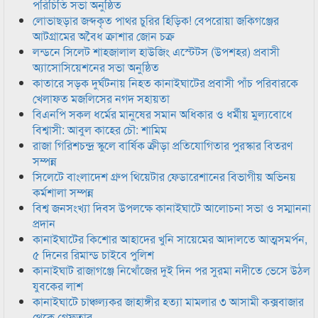
পরিচিতি সভা অনুষ্ঠিত
লোভাছড়ার জব্দকৃত পাথর চুরির হিড়িক! বেপরোয়া জকিগঞ্জের
আটগ্রামের অবৈধ ক্রাশার জোন চক্র
লন্ডনে সিলেট শাহজালাল হাউজিং এস্টেটস (উপশহর) প্রবাসী
অ্যাসোসিয়েশনের সভা অনুষ্ঠিত
কাতারে সড়ক দুর্ঘটনায় নিহত কানাইঘাটের প্রবাসী পাঁচ পরিবারকে
খেলাফত মজলিসের নগদ সহায়তা
বিএনপি সকল ধর্মের মানুষের সমান অধিকার ও ধর্মীয় মুল্যবোধে
বিশ্বাসী: আবুল কাহের চৌ: শামিম
রাজা গিরিশচন্দ্র স্কুলে বার্ষিক ক্রীড়া প্রতিযোগিতার পুরস্কার বিতরণ
সম্পন্ন
সিলেটে বাংলাদেশ গ্রুপ থিয়েটার ফেডারেশানের বিভাগীয় অভিনয়
কর্মশালা সম্পন্ন
বিশ্ব জনসংখ্যা দিবস উপলক্ষে কানাইঘাটে আলোচনা সভা ও সম্মাননা
প্রদান
কানাইঘাটের কিশোর আহাদের খুনি সায়েমের আদালতে আত্মসমর্পন,
৫ দিনের রিমান্ড চাইবে পুলিশ
কানাইঘাট রাজাগঞ্জে নিখোঁজের দুই দিন পর সুরমা নদীতে ভেসে উঠল
যুবকের লাশ
কানাইঘাটে চাঞ্চল্যকর জাহাঙ্গীর হত্যা মামলার ৩ আসামী কক্সবাজার
থেকে গ্রেফতার