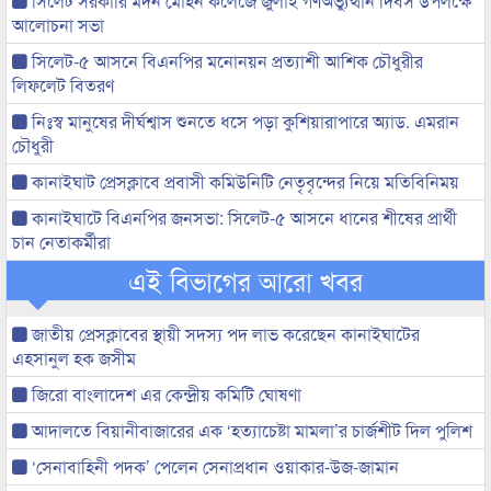
সিলেট সরকারি মদন মোহন কলেজে জুলাই গণঅভ্যুত্থান দিবস উপলক্ষে
আলোচনা সভা
সিলেট-৫ আসনে বিএনপির মনোনয়ন প্রত্যাশী আশিক চৌধুরীর
লিফলেট বিতরণ
নিঃস্ব মানুষের দীর্ঘশ্বাস শুনতে ধসে পড়া কুশিয়ারাপারে অ্যাড. এমরান
চৌধুরী
কানাইঘাট প্রেসক্লাবে প্রবাসী কমিউনিটি নেতৃবৃন্দের নিয়ে মতিবিনিময়
কানাইঘাটে বিএনপির জনসভা: সিলেট-৫ আসনে ধানের শীষের প্রার্থী
চান নেতাকর্মীরা
এই বিভাগের আরো খবর
জাতীয় প্রেসক্লাবের স্থায়ী সদস্য পদ লাভ করেছেন কানাইঘাটের
এহসানুল হক জসীম
জিরো বাংলাদেশ এর কেন্দ্রীয় কমিটি ঘোষণা
আদালতে বিয়ানীবাজারের এক ‘হত্যাচেষ্টা মামলা’র চার্জশীট দিল পুলিশ
‘সেনাবাহিনী পদক’ পেলেন সেনাপ্রধান ওয়াকার-উজ-জামান