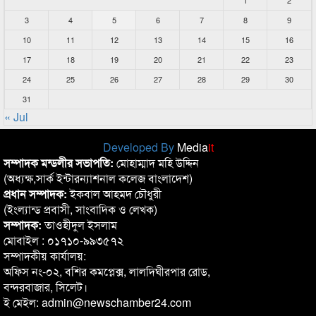
1
2
3
4
5
6
7
8
9
10
11
12
13
14
15
16
17
18
19
20
21
22
23
24
25
26
27
28
29
30
31
« Jul
Developed By
Media
it
সম্পাদক মন্ডলীর সভাপতি:
মোহাম্মাদ মহি উদ্দিন
(অধ্যক্ষ,সার্ক ইন্টারন্যাশনাল কলেজ বাংলাদেশ)
প্রধান সম্পাদক:
ইকবাল আহমদ চৌধুরী
(ইংল্যান্ড প্রবাসী, সাংবাদিক ও লেখক)
সম্পাদক:
তাওহীদুল ইসলাম
মোবাইল : ০১৭১০-৯৯৩৫৭২
সম্পাদকীয় কার্যালয়:
অফিস নং-০২, বশির কমপ্লেক্স, লালদিঘীরপার রোড,
বন্দরবাজার, সিলেট।
ই মেইল: admin@newschamber24.com