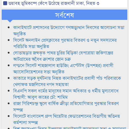
ভয়াবহ ভূমিকম্পে কেঁপে উঠেছে রাজধানী ঢাকা, নিহত ৩
সর্বশেষ
কানাইঘাটে প্রশাসনের উদ্যোগে গণঅভ্যুত্থান দিবসের আলোচনা সভা
অনুষ্ঠিত
সিলেট অনলাইন প্রেসক্লাবের পুরস্কার বিতরণ ও নতুন সদস্যদের
পরিচিতি সভা অনুষ্ঠিত
লোভাছড়ার জব্দকৃত পাথর চুরির হিড়িক! বেপরোয়া জকিগঞ্জের
আটগ্রামের অবৈধ ক্রাশার জোন চক্র
লন্ডনে সিলেট শাহজালাল হাউজিং এস্টেটস (উপশহর) প্রবাসী
অ্যাসোসিয়েশনের সভা অনুষ্ঠিত
কাতারে সড়ক দুর্ঘটনায় নিহত কানাইঘাটের প্রবাসী পাঁচ পরিবারকে
খেলাফত মজলিসের নগদ সহায়তা
বিএনপি সকল ধর্মের মানুষের সমান অধিকার ও ধর্মীয় মুল্যবোধে
বিশ্বাসী: আবুল কাহের চৌ: শামিম
রাজা গিরিশচন্দ্র স্কুলে বার্ষিক ক্রীড়া প্রতিযোগিতার পুরস্কার বিতরণ
সম্পন্ন
সিলেটে বাংলাদেশ গ্রুপ থিয়েটার ফেডারেশানের বিভাগীয় অভিনয়
কর্মশালা সম্পন্ন
বিশ্ব জনসংখ্যা দিবস উপলক্ষে কানাইঘাটে আলোচনা সভা ও সম্মাননা