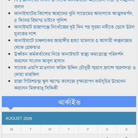
প্রদান
কানাইঘাটের কিশোর আহাদের খুনি সায়েমের আদালতে আত্মসমর্পন,
৫ দিনের রিমান্ড চাইবে পুলিশ
কানাইঘাট রাজাগঞ্জে নিখোঁজের দুই দিন পর সুরমা নদীতে ভেসে উঠল
যুবকের লাশ
কানাইঘাটে চাঞ্চল্যকর জাহাঙ্গীর হত্যা মামলার ৩ আসামী কক্সবাজার
থেকে গ্রেফতার
উর্ধ্বতন কর্মকর্তাদের নিয়ে কানাইঘাট স্বাস্থ্য কমপ্লেক্সে পরিদর্শন
করলেন সাংসদ আবুল হাসান
সাবেক এমপি মাওলানা ফরিদ উদ্দিন চৌধুরী স্মরণে ফ্রান্সে স্মরণসভা ও
দোয়া মাহফিল
রাজা গিরিশচন্দ্র স্কুল অ্যান্ড কলেজে বৃক্ষরোপণ কর্মসূচির উদ্বোধন
করলেন মিফতাহ্ সিদ্দিকী
আর্কাইভ
AUGUST 2026
M
T
W
T
F
S
S