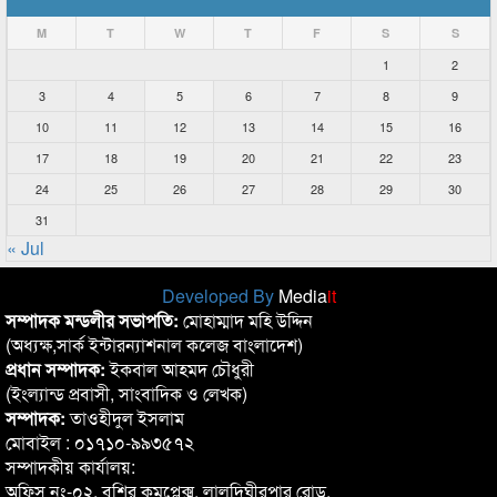
M
T
W
T
F
S
S
1
2
3
4
5
6
7
8
9
10
11
12
13
14
15
16
17
18
19
20
21
22
23
24
25
26
27
28
29
30
31
« Jul
Developed By
Media
it
সম্পাদক মন্ডলীর সভাপতি:
মোহাম্মাদ মহি উদ্দিন
(অধ্যক্ষ,সার্ক ইন্টারন্যাশনাল কলেজ বাংলাদেশ)
প্রধান সম্পাদক:
ইকবাল আহমদ চৌধুরী
(ইংল্যান্ড প্রবাসী, সাংবাদিক ও লেখক)
সম্পাদক:
তাওহীদুল ইসলাম
মোবাইল : ০১৭১০-৯৯৩৫৭২
সম্পাদকীয় কার্যালয়:
অফিস নং-০২, বশির কমপ্লেক্স, লালদিঘীরপার রোড,