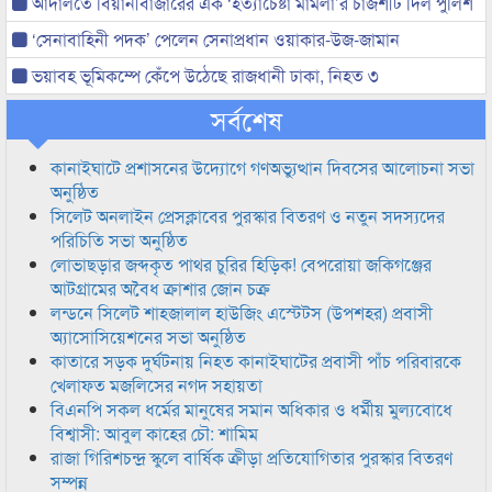
আদালতে বিয়ানীবাজারের এক ‘হত্যাচেষ্টা মামলা’র চার্জশীট দিল পুলিশ
‘সেনাবাহিনী পদক’ পেলেন সেনাপ্রধান ওয়াকার-উজ-জামান
ভয়াবহ ভূমিকম্পে কেঁপে উঠেছে রাজধানী ঢাকা, নিহত ৩
সর্বশেষ
কানাইঘাটে প্রশাসনের উদ্যোগে গণঅভ্যুত্থান দিবসের আলোচনা সভা
অনুষ্ঠিত
সিলেট অনলাইন প্রেসক্লাবের পুরস্কার বিতরণ ও নতুন সদস্যদের
পরিচিতি সভা অনুষ্ঠিত
লোভাছড়ার জব্দকৃত পাথর চুরির হিড়িক! বেপরোয়া জকিগঞ্জের
আটগ্রামের অবৈধ ক্রাশার জোন চক্র
লন্ডনে সিলেট শাহজালাল হাউজিং এস্টেটস (উপশহর) প্রবাসী
অ্যাসোসিয়েশনের সভা অনুষ্ঠিত
কাতারে সড়ক দুর্ঘটনায় নিহত কানাইঘাটের প্রবাসী পাঁচ পরিবারকে
খেলাফত মজলিসের নগদ সহায়তা
বিএনপি সকল ধর্মের মানুষের সমান অধিকার ও ধর্মীয় মুল্যবোধে
বিশ্বাসী: আবুল কাহের চৌ: শামিম
রাজা গিরিশচন্দ্র স্কুলে বার্ষিক ক্রীড়া প্রতিযোগিতার পুরস্কার বিতরণ
সম্পন্ন