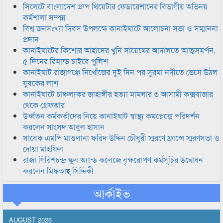
সিলেটে বাংলাদেশ গ্রুপ থিয়েটার ফেডারেশানের বিভাগীয় অভিনয়
কর্মশালা সম্পন্ন
বিশ্ব জনসংখ্যা দিবস উপলক্ষে কানাইঘাটে আলোচনা সভা ও সম্মাননা
প্রদান
কানাইঘাটের কিশোর আহাদের খুনি সায়েমের আদালতে আত্মসমর্পন,
৫ দিনের রিমান্ড চাইবে পুলিশ
কানাইঘাট রাজাগঞ্জে নিখোঁজের দুই দিন পর সুরমা নদীতে ভেসে উঠল
যুবকের লাশ
কানাইঘাটে চাঞ্চল্যকর জাহাঙ্গীর হত্যা মামলার ৩ আসামী কক্সবাজার
থেকে গ্রেফতার
উর্ধ্বতন কর্মকর্তাদের নিয়ে কানাইঘাট স্বাস্থ্য কমপ্লেক্সে পরিদর্শন
করলেন সাংসদ আবুল হাসান
সাবেক এমপি মাওলানা ফরিদ উদ্দিন চৌধুরী স্মরণে ফ্রান্সে স্মরণসভা ও
দোয়া মাহফিল
রাজা গিরিশচন্দ্র স্কুল অ্যান্ড কলেজে বৃক্ষরোপণ কর্মসূচির উদ্বোধন
করলেন মিফতাহ্ সিদ্দিকী
আর্কাইভ
AUGUST 2026