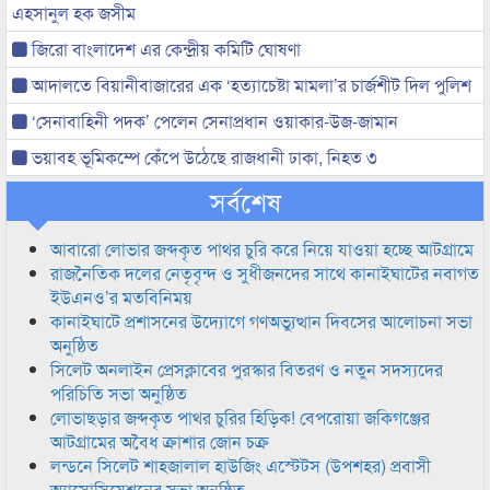
এহসানুল হক জসীম
জিরো বাংলাদেশ এর কেন্দ্রীয় কমিটি ঘোষণা
আদালতে বিয়ানীবাজারের এক ‘হত্যাচেষ্টা মামলা’র চার্জশীট দিল পুলিশ
‘সেনাবাহিনী পদক’ পেলেন সেনাপ্রধান ওয়াকার-উজ-জামান
ভয়াবহ ভূমিকম্পে কেঁপে উঠেছে রাজধানী ঢাকা, নিহত ৩
সর্বশেষ
আবারো লোভার জব্দকৃত পাথর চুরি করে নিয়ে যাওয়া হচ্ছে আটগ্রামে
রাজনৈতিক দলের নেতৃবৃন্দ ও সুধীজনদের সাথে কানাইঘাটের নবাগত
ইউএনও’র মতবিনিময়
কানাইঘাটে প্রশাসনের উদ্যোগে গণঅভ্যুত্থান দিবসের আলোচনা সভা
অনুষ্ঠিত
সিলেট অনলাইন প্রেসক্লাবের পুরস্কার বিতরণ ও নতুন সদস্যদের
পরিচিতি সভা অনুষ্ঠিত
লোভাছড়ার জব্দকৃত পাথর চুরির হিড়িক! বেপরোয়া জকিগঞ্জের
আটগ্রামের অবৈধ ক্রাশার জোন চক্র
লন্ডনে সিলেট শাহজালাল হাউজিং এস্টেটস (উপশহর) প্রবাসী
অ্যাসোসিয়েশনের সভা অনুষ্ঠিত