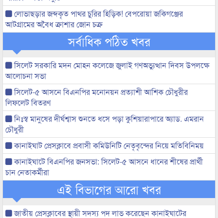
লোভাছড়ার জব্দকৃত পাথর চুরির হিড়িক! বেপরোয়া জকিগঞ্জের
আটগ্রামের অবৈধ ক্রাশার জোন চক্র
সর্বাধিক পঠিত খবর
সিলেট সরকারি মদন মোহন কলেজে জুলাই গণঅভ্যুত্থান দিবস উপলক্ষে
আলোচনা সভা
সিলেট-৫ আসনে বিএনপির মনোনয়ন প্রত্যাশী আশিক চৌধুরীর
লিফলেট বিতরণ
নিঃস্ব মানুষের দীর্ঘশ্বাস শুনতে ধসে পড়া কুশিয়ারাপারে অ্যাড. এমরান
চৌধুরী
কানাইঘাট প্রেসক্লাবে প্রবাসী কমিউনিটি নেতৃবৃন্দের নিয়ে মতিবিনিময়
কানাইঘাটে বিএনপির জনসভা: সিলেট-৫ আসনে ধানের শীষের প্রার্থী
চান নেতাকর্মীরা
এই বিভাগের আরো খবর
জাতীয় প্রেসক্লাবের স্থায়ী সদস্য পদ লাভ করেছেন কানাইঘাটের