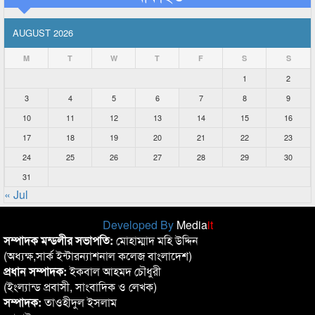
AUGUST 2026
M
T
W
T
F
S
S
1
2
3
4
5
6
7
8
9
10
11
12
13
14
15
16
17
18
19
20
21
22
23
24
25
26
27
28
29
30
31
« Jul
Developed By
Media
it
সম্পাদক মন্ডলীর সভাপতি:
মোহাম্মাদ মহি উদ্দিন
(অধ্যক্ষ,সার্ক ইন্টারন্যাশনাল কলেজ বাংলাদেশ)
প্রধান সম্পাদক:
ইকবাল আহমদ চৌধুরী
(ইংল্যান্ড প্রবাসী, সাংবাদিক ও লেখক)
সম্পাদক:
তাওহীদুল ইসলাম