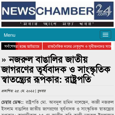
Menu
সর্বশেষ
য়ে যাওয়া হচ্ছে আটগ্রামে
রাজনৈতিক দলের নেতৃবৃন্দ ও সুধীজনদের সাথে ক
যোগিতার পুরস্কার বিতরণ সম্পন্ন
সিলেটে বাংলাদেশ গ্রুপ থিয়েটার ফেডারেশানের বি
» নজরুল বাঙালির জাতীয়
জাগরণের তূর্যবাদক ও সাংস্কৃতিক
স্বাতন্ত্র্যের রূপকার: রাষ্ট্রপতি
প্রকাশিত: ২৫. মে. ২০২২ | বুধবার
রাষ্ট্রপতি মো. আবদুল হামিদ বলেছেন, কাজী নজরুল
চেম্বার ডেস্ক::
ইসলাম বাঙালির জাতীয় জাগরণের তূর্যবাদক ও সাংস্কৃতিক স্বাতন্ত্র্যের
রূপকার। আগামীকাল ২৫ মে জাতীয় কবি কাজী নজরুল ইসলামের