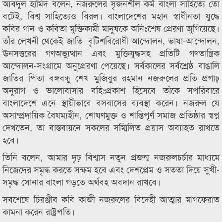
আবদুল হামিদ বলেন, নজরুলের সৃজনশীল কর্ম বাংলা সাহিত্যে তো
বটেই, বিশ্ব সাহিত্যেও বিরল। বাংলাদেশের মহান স্বাধীনতা যুদ্ধে
কবির গান ও কবিতা মুক্তিকামী মানুষকে অনিঃশেষ প্রেরণা জুগিয়েছে।
তাঁর লেখনী থেকেই জাতি বৃটিশবিরোধী আন্দোলন, ভাষা-আন্দোলন,
ঊনসত্তরের গণঅভ্যুত্থান এবং মুক্তিযুদ্ধসহ প্রতিটি গণতান্ত্রিক
আন্দোলন-সংগ্রামে অনুপ্রেরণা পেয়েছে। সর্বকালের সর্বশ্রেষ্ঠ বাঙালি
জাতির পিতা বঙ্গবন্ধু শেখ মুজিবুর রহমান নজরুলের প্রতি প্রগাঢ়
অনুরাগ ও ভালোবাসার বহিঃপ্রকাশ হিসেবে তাঁকে সপরিবারে
বাংলাদেশে এনে স্থায়ীভাবে বসবাসের ব্যবস্থা করেন। নজরুল যে
অসাম্প্রদায়িক বৈষম্যহীন, শোষণমুক্ত ও শান্তিপূর্ণ সমাজ প্রতিষ্ঠার স্বপ্ন
দেখতেন, তা বাস্তবায়নে সকলের সম্মিলিত প্রয়াস অব্যাহত রাখতে
হবে।
তিনি বলেন, আমার দৃঢ় বিশ্বাস নতুন প্রজন্ম নজরুলচর্চার মাধ্যমে
নিজেদের সমৃদ্ধ করতে সক্ষম হবে এবং দেশপ্রেম ও সততা দিয়ে সুখী-
সমৃদ্ধ সোনার বাংলা গড়তে অর্থবহ অবদান রাখবে।
সবশেষে চিরঞ্জীব কবি কাজী নজরুলের বিদেহী আত্মার মাগফেরাত
কামনা করেন রাষ্ট্রপতি।