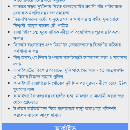
কাতারে সড়ক দুর্ঘটনায় নিহত কানাইঘাটের প্রবাসী পাঁচ পরিবারকে
খেলাফত মজলিসের নগদ সহায়তা
বিএনপি সকল ধর্মের মানুষের সমান অধিকার ও ধর্মীয় মুল্যবোধে
বিশ্বাসী: আবুল কাহের চৌ: শামিম
রাজা গিরিশচন্দ্র স্কুলে বার্ষিক ক্রীড়া প্রতিযোগিতার পুরস্কার বিতরণ
সম্পন্ন
সিলেটে বাংলাদেশ গ্রুপ থিয়েটার ফেডারেশানের বিভাগীয় অভিনয়
কর্মশালা সম্পন্ন
বিশ্ব জনসংখ্যা দিবস উপলক্ষে কানাইঘাটে আলোচনা সভা ও সম্মাননা
প্রদান
কানাইঘাটের কিশোর আহাদের খুনি সায়েমের আদালতে আত্মসমর্পন,
৫ দিনের রিমান্ড চাইবে পুলিশ
কানাইঘাট রাজাগঞ্জে নিখোঁজের দুই দিন পর সুরমা নদীতে ভেসে উঠল
যুবকের লাশ
কানাইঘাটে চাঞ্চল্যকর জাহাঙ্গীর হত্যা মামলার ৩ আসামী কক্সবাজার
থেকে গ্রেফতার
উর্ধ্বতন কর্মকর্তাদের নিয়ে কানাইঘাট স্বাস্থ্য কমপ্লেক্সে পরিদর্শন
করলেন সাংসদ আবুল হাসান
আর্কাইভ