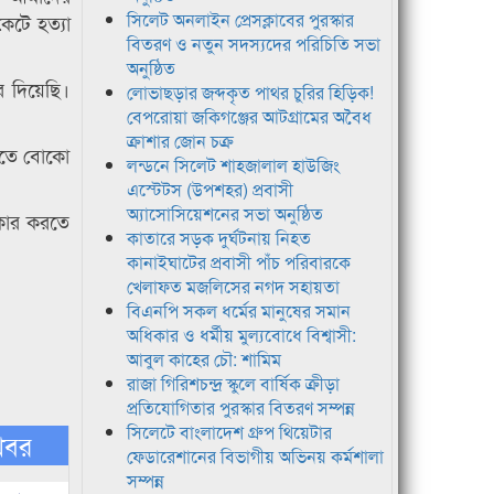
সিলেট অনলাইন প্রেসক্লাবের পুরস্কার
েটে হত্যা
বিতরণ ও নতুন সদস্যদের পরিচিতি সভা
অনুষ্ঠিত
 দিয়েছি।
লোভাছড়ার জব্দকৃত পাথর চুরির হিড়িক!
বেপরোয়া জকিগঞ্জের আটগ্রামের অবৈধ
ক্রাশার জোন চক্র
টিতে বোকো
লন্ডনে সিলেট শাহজালাল হাউজিং
এস্টেটস (উপশহর) প্রবাসী
অ্যাসোসিয়েশনের সভা অনুষ্ঠিত
ীকার করতে
কাতারে সড়ক দুর্ঘটনায় নিহত
কানাইঘাটের প্রবাসী পাঁচ পরিবারকে
খেলাফত মজলিসের নগদ সহায়তা
বিএনপি সকল ধর্মের মানুষের সমান
অধিকার ও ধর্মীয় মুল্যবোধে বিশ্বাসী:
আবুল কাহের চৌ: শামিম
রাজা গিরিশচন্দ্র স্কুলে বার্ষিক ক্রীড়া
প্রতিযোগিতার পুরস্কার বিতরণ সম্পন্ন
সিলেটে বাংলাদেশ গ্রুপ থিয়েটার
খবর
ফেডারেশানের বিভাগীয় অভিনয় কর্মশালা
সম্পন্ন