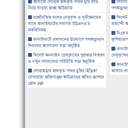
আবারো লোভার জব্দকৃত পাথর চুরি করে
সিলেট
নিয়ে যাওয়া হচ্ছে আটগ্রামে
গণঅভ্যুত
রাজনৈতিক দলের নেতৃবৃন্দ ও সুধীজনদের
সিলেট
সাথে কানাইঘাটের নবাগত ইউএনও’র
প্রত্যাশ
মতবিনিময়
নিঃস্ব 
কানাইঘাটে প্রশাসনের উদ্যোগে গণঅভ্যুত্থান
কুশিয়ারাপ
দিবসের আলোচনা সভা অনুষ্ঠিত
কানাইঘা
সিলেট অনলাইন প্রেসক্লাবের পুরস্কার বিতরণ
নেতৃবৃন্দ
ও নতুন সদস্যদের পরিচিতি সভা অনুষ্ঠিত
কানাই
লোভাছড়ার জব্দকৃত পাথর চুরির হিড়িক!
আসনে ধানে
বেপরোয়া জকিগঞ্জের আটগ্রামের অবৈধ ক্রাশার
জোন চক্র