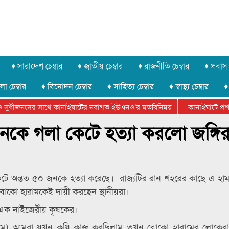
♦ সারাদেশ চেম্বার
♦ জাতীয় চেম্বার
♦ রাজনীতি চেম্বার
♦ প্রবাস 
লা চেম্বার
♦ বিনোদন চেম্বার
♦ সাহিত্য চেম্বার
♦ স্বাস্থ্য চেম্বার
♦
সুধীজনদের সাথে কানাইঘাটের নবাগত ইউএনও’র মতবিনিময়
কানাইঘাটে প্রশাস
টার ফেডারেশানের বিভাগীয় অভিনয় কর্মশালা সম্পন্ন
কে গলা কেটে হত্যা করলো জঙ্গির
 কেটে অন্তত ৫০ জনকে হত্যা করেছে। রাজ্যটির রান শহরের কাছে এ হা
োকো হারামকেই দায়ী করছেন স্থানীয়রা।
কা এক নাইজেরীয় কৃষকের।
২ মে) আমরা যখন কৃষি কাজ করছিলাম তখন বোকো হারামের লোকের