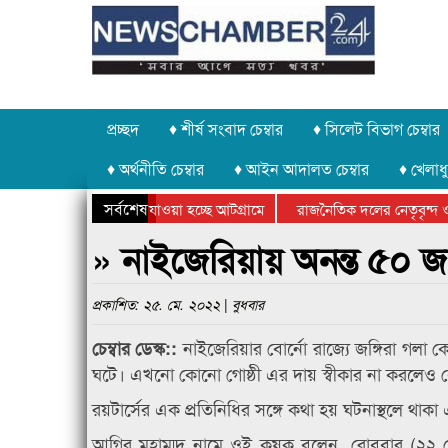
প্রচ্ছদ
♦ শীর্ষ সংবাদ চেম্বার
♦ সিলেট বিভাগ চেম্বার
♦ অর্থনীতি চেম্বার
♦ আইন আদালত চেম্বার
♦ খেলাধু
সর্বশেষ
 পাথর চুরি করে নিয়ে যাওয়া হচ্ছে আটগ্রামে
রাজনৈতিক দলের নেতৃবৃন্দ ও 
 বার্ষিক ক্রীড়া প্রতিযোগিতার পুরস্কার বিতরণ সম্পন্ন
সিলেটে বাংলাদেশ গ্রুপ থিয়ে
» নাইজেরিয়ায় অনন্ত ৫০ জন
প্রকাশিত: ২৫. মে. ২০২২ | বুধবার
নাইজেরিয়ার বোর্নো রাজ্যে জঙ্গিরা গলা
চেম্বার ডেস্ক::
ঘটে। এখনো কোনো গোষ্ঠী এর দায় স্বীকার না করলেও ব
রয়টার্সের এক প্রতিনিধির সঙ্গে কথা হয় ঘটনাস্থলে থা
আগির মুহাম্মদ নামে ওই কৃষক বলেন, রোববার (২