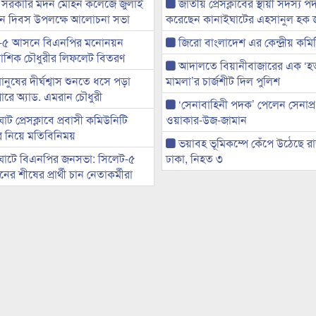
 সরকারি মদন মোহন কলেজে জুলাই
জাতীয় প্রেসক্লাবের স্থায়ী সদস্য প
্থান দিবস উপলক্ষে আলোচনা সভা
করেছেন কানাইঘাটের এহসানুল হক 
-৫ আসনে বিএনপির মনোনয়ন
জিরো বাংলাদেশ এর কেন্দ্রীয় কমি
ী আশিক চৌধুরীর লিফলেট বিতরণ
আদালতে বিয়ানীবাজারের এক ‘হত্য
মানুষের দীর্ঘশ্বাস শুনতে ধসে পড়া
মামলা’র চার্জশীট দিল পুলিশ
ারে অ্যাড. এমরান চৌধুরী
‘সেনাবাহিনী পদক’ পেলেন সেনাপ্
ট প্রেসক্লাবে প্রবাসী কমিউনিটি
ওয়াকার-উজ-জামান
ের নিয়ে মতিবিনিময়
ভয়াবহ ভূমিকম্পে কেঁপে উঠেছে র
ঘাটে বিএনপির জনসভা: সিলেট-৫
ঢাকা, নিহত ৩
র শীষের প্রার্থী চান নেতাকর্মীরা