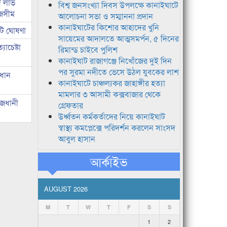
দ লাভ
বিশ্ব জনসংখ্যা দিবস উপলক্ষে কানাইঘাটে
জসীম
আলোচনা সভা ও সম্মাননা প্রদান
কানাইঘাটের কিশোর আহাদের খুনি
টি ঘোষণা
সায়েমের আদালতে আত্মসমর্পন, ৫ দিনের
াচেষ্টা
রিমান্ড চাইবে পুলিশ
কানাইঘাট রাজাগঞ্জে নিখোঁজের দুই দিন
পর সুরমা নদীতে ভেসে উঠল যুবকের লাশ
রধান
কানাইঘাটে চাঞ্চল্যকর জাহাঙ্গীর হত্যা
মামলার ৩ আসামী কক্সবাজার থেকে
াজধানী
গ্রেফতার
উর্ধ্বতন কর্মকর্তাদের নিয়ে কানাইঘাট
স্বাস্থ্য কমপ্লেক্সে পরিদর্শন করলেন সাংসদ
আবুল হাসান
আর্কাইভ
AUGUST 2026
M
T
W
T
F
S
S
1
2