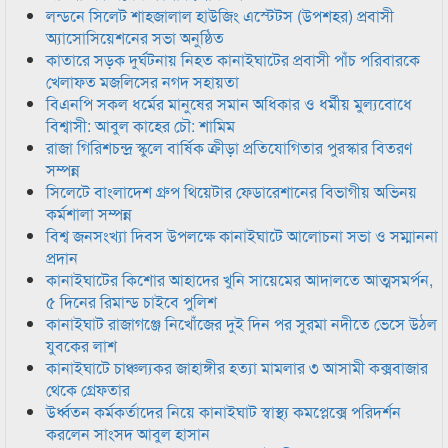
লন্ডনে সিলেট শাহজালাল হাউজিং এস্টেটস (উপশহর) প্রবাসী
অ্যাসোসিয়েশনের সভা অনুষ্ঠিত
কাতারে সড়ক দুর্ঘটনায় নিহত কানাইঘাটের প্রবাসী পাঁচ পরিবারকে
খেলাফত মজলিসের নগদ সহায়তা
বিএনপি সকল ধর্মের মানুষের সমান অধিকার ও ধর্মীয় মুল্যবোধে
বিশ্বাসী: আবুল কাহের চৌ: শামিম
রাজা গিরিশচন্দ্র স্কুলে বার্ষিক ক্রীড়া প্রতিযোগিতার পুরস্কার বিতরণ
সম্পন্ন
সিলেটে বাংলাদেশ গ্রুপ থিয়েটার ফেডারেশানের বিভাগীয় অভিনয়
কর্মশালা সম্পন্ন
বিশ্ব জনসংখ্যা দিবস উপলক্ষে কানাইঘাটে আলোচনা সভা ও সম্মাননা
প্রদান
কানাইঘাটের কিশোর আহাদের খুনি সায়েমের আদালতে আত্মসমর্পন,
৫ দিনের রিমান্ড চাইবে পুলিশ
কানাইঘাট রাজাগঞ্জে নিখোঁজের দুই দিন পর সুরমা নদীতে ভেসে উঠল
যুবকের লাশ
কানাইঘাটে চাঞ্চল্যকর জাহাঙ্গীর হত্যা মামলার ৩ আসামী কক্সবাজার
থেকে গ্রেফতার
উর্ধ্বতন কর্মকর্তাদের নিয়ে কানাইঘাট স্বাস্থ্য কমপ্লেক্সে পরিদর্শন
করলেন সাংসদ আবুল হাসান