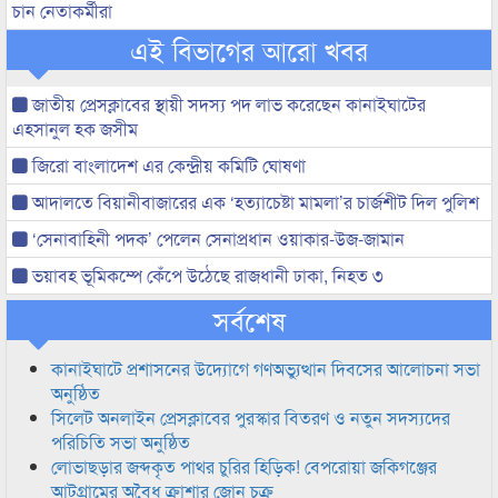
চান নেতাকর্মীরা
এই বিভাগের আরো খবর
জাতীয় প্রেসক্লাবের স্থায়ী সদস্য পদ লাভ করেছেন কানাইঘাটের
এহসানুল হক জসীম
জিরো বাংলাদেশ এর কেন্দ্রীয় কমিটি ঘোষণা
আদালতে বিয়ানীবাজারের এক ‘হত্যাচেষ্টা মামলা’র চার্জশীট দিল পুলিশ
‘সেনাবাহিনী পদক’ পেলেন সেনাপ্রধান ওয়াকার-উজ-জামান
ভয়াবহ ভূমিকম্পে কেঁপে উঠেছে রাজধানী ঢাকা, নিহত ৩
সর্বশেষ
কানাইঘাটে প্রশাসনের উদ্যোগে গণঅভ্যুত্থান দিবসের আলোচনা সভা
অনুষ্ঠিত
সিলেট অনলাইন প্রেসক্লাবের পুরস্কার বিতরণ ও নতুন সদস্যদের
পরিচিতি সভা অনুষ্ঠিত
লোভাছড়ার জব্দকৃত পাথর চুরির হিড়িক! বেপরোয়া জকিগঞ্জের
আটগ্রামের অবৈধ ক্রাশার জোন চক্র