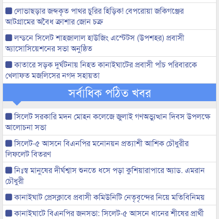
লোভাছড়ার জব্দকৃত পাথর চুরির হিড়িক! বেপরোয়া জকিগঞ্জের
আটগ্রামের অবৈধ ক্রাশার জোন চক্র
লন্ডনে সিলেট শাহজালাল হাউজিং এস্টেটস (উপশহর) প্রবাসী
অ্যাসোসিয়েশনের সভা অনুষ্ঠিত
কাতারে সড়ক দুর্ঘটনায় নিহত কানাইঘাটের প্রবাসী পাঁচ পরিবারকে
খেলাফত মজলিসের নগদ সহায়তা
সর্বাধিক পঠিত খবর
সিলেট সরকারি মদন মোহন কলেজে জুলাই গণঅভ্যুত্থান দিবস উপলক্ষে
আলোচনা সভা
সিলেট-৫ আসনে বিএনপির মনোনয়ন প্রত্যাশী আশিক চৌধুরীর
লিফলেট বিতরণ
নিঃস্ব মানুষের দীর্ঘশ্বাস শুনতে ধসে পড়া কুশিয়ারাপারে অ্যাড. এমরান
চৌধুরী
কানাইঘাট প্রেসক্লাবে প্রবাসী কমিউনিটি নেতৃবৃন্দের নিয়ে মতিবিনিময়
কানাইঘাটে বিএনপির জনসভা: সিলেট-৫ আসনে ধানের শীষের প্রার্থী