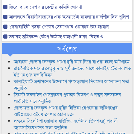
জিরো বাংলাদেশ এর কেন্দ্রীয় কমিটি ঘোষণা
আদালতে বিয়ানীবাজারের এক ‘হত্যাচেষ্টা মামলা’র চার্জশীট দিল পুলিশ
‘সেনাবাহিনী পদক’ পেলেন সেনাপ্রধান ওয়াকার-উজ-জামান
ভয়াবহ ভূমিকম্পে কেঁপে উঠেছে রাজধানী ঢাকা, নিহত ৩
সর্বশেষ
আবারো লোভার জব্দকৃত পাথর চুরি করে নিয়ে যাওয়া হচ্ছে আটগ্রামে
রাজনৈতিক দলের নেতৃবৃন্দ ও সুধীজনদের সাথে কানাইঘাটের নবাগত
ইউএনও’র মতবিনিময়
কানাইঘাটে প্রশাসনের উদ্যোগে গণঅভ্যুত্থান দিবসের আলোচনা সভা
অনুষ্ঠিত
সিলেট অনলাইন প্রেসক্লাবের পুরস্কার বিতরণ ও নতুন সদস্যদের
পরিচিতি সভা অনুষ্ঠিত
লোভাছড়ার জব্দকৃত পাথর চুরির হিড়িক! বেপরোয়া জকিগঞ্জের
আটগ্রামের অবৈধ ক্রাশার জোন চক্র
লন্ডনে সিলেট শাহজালাল হাউজিং এস্টেটস (উপশহর) প্রবাসী
অ্যাসোসিয়েশনের সভা অনুষ্ঠিত
কাতারে সড়ক দুর্ঘটনায় নিহত কানাইঘাটের প্রবাসী পাঁচ পরিবারকে