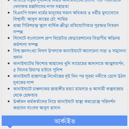
খেলাফত মজলিসের নগদ সহায়তা
বিএনপি সকল ধর্মের মানুষের সমান অধিকার ও ধর্মীয় মুল্যবোধে
বিশ্বাসী: আবুল কাহের চৌ: শামিম
রাজা গিরিশচন্দ্র স্কুলে বার্ষিক ক্রীড়া প্রতিযোগিতার পুরস্কার বিতরণ
সম্পন্ন
সিলেটে বাংলাদেশ গ্রুপ থিয়েটার ফেডারেশানের বিভাগীয় অভিনয়
কর্মশালা সম্পন্ন
বিশ্ব জনসংখ্যা দিবস উপলক্ষে কানাইঘাটে আলোচনা সভা ও সম্মাননা
প্রদান
কানাইঘাটের কিশোর আহাদের খুনি সায়েমের আদালতে আত্মসমর্পন,
৫ দিনের রিমান্ড চাইবে পুলিশ
কানাইঘাট রাজাগঞ্জে নিখোঁজের দুই দিন পর সুরমা নদীতে ভেসে উঠল
যুবকের লাশ
কানাইঘাটে চাঞ্চল্যকর জাহাঙ্গীর হত্যা মামলার ৩ আসামী কক্সবাজার
থেকে গ্রেফতার
উর্ধ্বতন কর্মকর্তাদের নিয়ে কানাইঘাট স্বাস্থ্য কমপ্লেক্সে পরিদর্শন
করলেন সাংসদ আবুল হাসান
আর্কাইভ