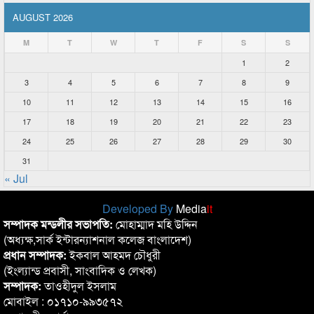
AUGUST 2026
M
T
W
T
F
S
S
1
2
3
4
5
6
7
8
9
10
11
12
13
14
15
16
17
18
19
20
21
22
23
24
25
26
27
28
29
30
31
« Jul
Developed By
Media
it
সম্পাদক মন্ডলীর সভাপতি:
মোহাম্মাদ মহি উদ্দিন
(অধ্যক্ষ,সার্ক ইন্টারন্যাশনাল কলেজ বাংলাদেশ)
প্রধান সম্পাদক:
ইকবাল আহমদ চৌধুরী
(ইংল্যান্ড প্রবাসী, সাংবাদিক ও লেখক)
সম্পাদক:
তাওহীদুল ইসলাম
মোবাইল : ০১৭১০-৯৯৩৫৭২