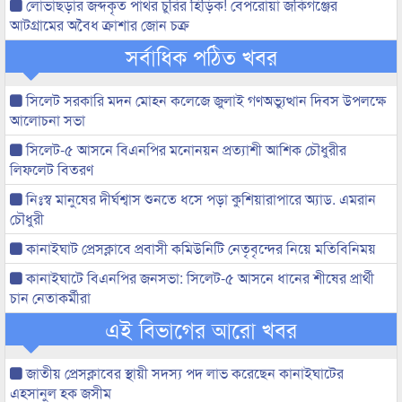
লোভাছড়ার জব্দকৃত পাথর চুরির হিড়িক! বেপরোয়া জকিগঞ্জের
আটগ্রামের অবৈধ ক্রাশার জোন চক্র
সর্বাধিক পঠিত খবর
সিলেট সরকারি মদন মোহন কলেজে জুলাই গণঅভ্যুত্থান দিবস উপলক্ষে
আলোচনা সভা
সিলেট-৫ আসনে বিএনপির মনোনয়ন প্রত্যাশী আশিক চৌধুরীর
লিফলেট বিতরণ
নিঃস্ব মানুষের দীর্ঘশ্বাস শুনতে ধসে পড়া কুশিয়ারাপারে অ্যাড. এমরান
চৌধুরী
কানাইঘাট প্রেসক্লাবে প্রবাসী কমিউনিটি নেতৃবৃন্দের নিয়ে মতিবিনিময়
কানাইঘাটে বিএনপির জনসভা: সিলেট-৫ আসনে ধানের শীষের প্রার্থী
চান নেতাকর্মীরা
এই বিভাগের আরো খবর
জাতীয় প্রেসক্লাবের স্থায়ী সদস্য পদ লাভ করেছেন কানাইঘাটের
এহসানুল হক জসীম