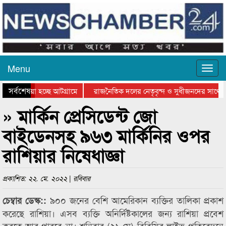
Menu
সর্বশেষ
িয়ে যাওয়া হচ্ছে আটগ্রামে
রাজনৈতিক দলের নেতৃবৃন্দ ও সুধীজনদের সাথে 
িযোগিতার পুরস্কার বিতরণ সম্পন্ন
সিলেটে বাংলাদেশ গ্রুপ থিয়েটার ফেডারেশানের বি
» মার্কিন প্রেসিডেন্ট জো
বাইডেনসহ ৯৬৩ মার্কিনির ওপর
রাশিয়ার নিষেধাজ্ঞা
প্রকাশিত: ২২. মে. ২০২২ | রবিবার
৯০০ জনের বেশি আমেরিকান ব্যক্তির তালিকা প্রকাশ
চেম্বার ডেস্ক::
করেছে রাশিয়া। এসব ব্যক্তি অনির্দিষ্টকালের জন্য রাশিয়া প্রবেশ
করতে আর পারবে না। শনিবার (২১ মে) বিবিসির লাইভ প্রতিবেদনে