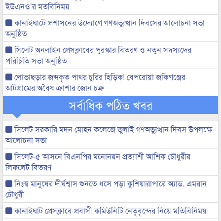
ইউএনও’র মতবিনিময়
কানাইঘাটে প্রশাসনের উদ্যোগে গণঅভ্যুত্থান দিবসের আলোচনা সভা
অনুষ্ঠিত
সিলেট অনলাইন প্রেসক্লাবের পুরস্কার বিতরণ ও নতুন সদস্যদের
পরিচিতি সভা অনুষ্ঠিত
লোভাছড়ার জব্দকৃত পাথর চুরির হিড়িক! বেপরোয়া জকিগঞ্জের
আটগ্রামের অবৈধ ক্রাশার জোন চক্র
সর্বাধিক পঠিত খবর
সিলেট সরকারি মদন মোহন কলেজে জুলাই গণঅভ্যুত্থান দিবস উপলক্ষে
আলোচনা সভা
সিলেট-৫ আসনে বিএনপির মনোনয়ন প্রত্যাশী আশিক চৌধুরীর
লিফলেট বিতরণ
নিঃস্ব মানুষের দীর্ঘশ্বাস শুনতে ধসে পড়া কুশিয়ারাপারে অ্যাড. এমরান
চৌধুরী
কানাইঘাট প্রেসক্লাবে প্রবাসী কমিউনিটি নেতৃবৃন্দের নিয়ে মতিবিনিময়