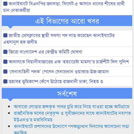
কানাইঘাটে বিএনপির জনসভা: সিলেট-৫ আসনে ধানের শীষের প্রার্থী
চান নেতাকর্মীরা
এই বিভাগের আরো খবর
জাতীয় প্রেসক্লাবের স্থায়ী সদস্য পদ লাভ করেছেন কানাইঘাটের
এহসানুল হক জসীম
জিরো বাংলাদেশ এর কেন্দ্রীয় কমিটি ঘোষণা
আদালতে বিয়ানীবাজারের এক ‘হত্যাচেষ্টা মামলা’র চার্জশীট দিল পুলিশ
‘সেনাবাহিনী পদক’ পেলেন সেনাপ্রধান ওয়াকার-উজ-জামান
ভয়াবহ ভূমিকম্পে কেঁপে উঠেছে রাজধানী ঢাকা, নিহত ৩
সর্বশেষ
আবারো লোভার জব্দকৃত পাথর চুরি করে নিয়ে যাওয়া হচ্ছে আটগ্রামে
রাজনৈতিক দলের নেতৃবৃন্দ ও সুধীজনদের সাথে কানাইঘাটের নবাগত
ইউএনও’র মতবিনিময়
কানাইঘাটে প্রশাসনের উদ্যোগে গণঅভ্যুত্থান দিবসের আলোচনা সভা
অনুষ্ঠিত