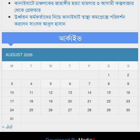
কানাইঘাটে চাঞ্চল্যকর জাহাঙ্গীর হত্যা মামলার ৩ আসামী কক্সবাজার
থেকে গ্রেফতার
উর্ধ্বতন কর্মকর্তাদের নিয়ে কানাইঘাট স্বাস্থ্য কমপ্লেক্সে পরিদর্শন
করলেন সাংসদ আবুল হাসান
আর্কাইভ
AUGUST 2026
M
T
W
T
F
S
S
1
2
3
4
5
6
7
8
9
10
11
12
13
14
15
16
17
18
19
20
21
22
23
24
25
26
27
28
29
30
31
« Jul
Developed By
Media
it