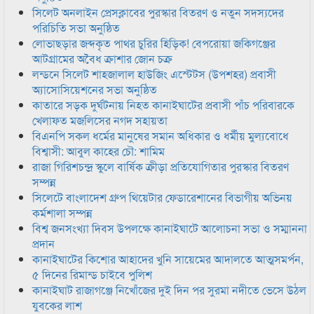
সিলেট অনলাইন প্রেসক্লাবের পুরস্কার বিতরণ ও নতুন সদস্যদের
পরিচিতি সভা অনুষ্ঠিত
লোভাছড়ার জব্দকৃত পাথর চুরির হিড়িক! বেপরোয়া জকিগঞ্জের
আটগ্রামের অবৈধ ক্রাশার জোন চক্র
লন্ডনে সিলেট শাহজালাল হাউজিং এস্টেটস (উপশহর) প্রবাসী
অ্যাসোসিয়েশনের সভা অনুষ্ঠিত
কাতারে সড়ক দুর্ঘটনায় নিহত কানাইঘাটের প্রবাসী পাঁচ পরিবারকে
খেলাফত মজলিসের নগদ সহায়তা
বিএনপি সকল ধর্মের মানুষের সমান অধিকার ও ধর্মীয় মুল্যবোধে
বিশ্বাসী: আবুল কাহের চৌ: শামিম
রাজা গিরিশচন্দ্র স্কুলে বার্ষিক ক্রীড়া প্রতিযোগিতার পুরস্কার বিতরণ
সম্পন্ন
সিলেটে বাংলাদেশ গ্রুপ থিয়েটার ফেডারেশানের বিভাগীয় অভিনয়
কর্মশালা সম্পন্ন
বিশ্ব জনসংখ্যা দিবস উপলক্ষে কানাইঘাটে আলোচনা সভা ও সম্মাননা
প্রদান
কানাইঘাটের কিশোর আহাদের খুনি সায়েমের আদালতে আত্মসমর্পন,
৫ দিনের রিমান্ড চাইবে পুলিশ
কানাইঘাট রাজাগঞ্জে নিখোঁজের দুই দিন পর সুরমা নদীতে ভেসে উঠল
যুবকের লাশ