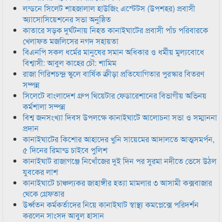
লন্ডনে সিলেট শাহজালাল হাউজিং এস্টেটস (উপশহর) প্রবাসী
অ্যাসোসিয়েশনের সভা অনুষ্ঠিত
কাতারে সড়ক দুর্ঘটনায় নিহত কানাইঘাটের প্রবাসী পাঁচ পরিবারকে
খেলাফত মজলিসের নগদ সহায়তা
বিএনপি সকল ধর্মের মানুষের সমান অধিকার ও ধর্মীয় মুল্যবোধে
বিশ্বাসী: আবুল কাহের চৌ: শামিম
রাজা গিরিশচন্দ্র স্কুলে বার্ষিক ক্রীড়া প্রতিযোগিতার পুরস্কার বিতরণ
সম্পন্ন
সিলেটে বাংলাদেশ গ্রুপ থিয়েটার ফেডারেশানের বিভাগীয় অভিনয়
কর্মশালা সম্পন্ন
বিশ্ব জনসংখ্যা দিবস উপলক্ষে কানাইঘাটে আলোচনা সভা ও সম্মাননা
প্রদান
কানাইঘাটের কিশোর আহাদের খুনি সায়েমের আদালতে আত্মসমর্পন,
৫ দিনের রিমান্ড চাইবে পুলিশ
কানাইঘাট রাজাগঞ্জে নিখোঁজের দুই দিন পর সুরমা নদীতে ভেসে উঠল
যুবকের লাশ
কানাইঘাটে চাঞ্চল্যকর জাহাঙ্গীর হত্যা মামলার ৩ আসামী কক্সবাজার
থেকে গ্রেফতার
উর্ধ্বতন কর্মকর্তাদের নিয়ে কানাইঘাট স্বাস্থ্য কমপ্লেক্সে পরিদর্শন
করলেন সাংসদ আবুল হাসান