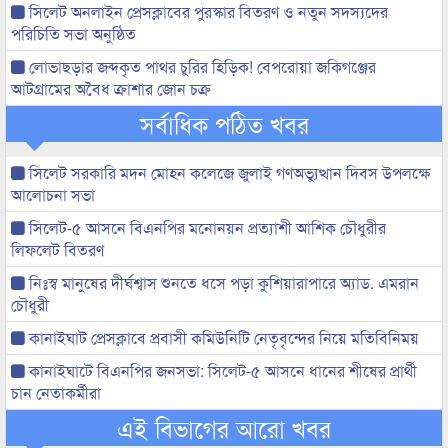
সিলেট অনলাইন প্রেসক্লাবের পুরস্কার বিতরণ ও নতুন সদস্যদের
পরিচিতি সভা অনুষ্ঠিত
লোভাছড়ার জব্দকৃত পাথর চুরির হিড়িক! বেপরোয়া জকিগঞ্জের
আটগ্রামের অবৈধ ক্রাশার জোন চক্র
সর্বাধিক পঠিত খবর
সিলেট সরকারি মদন মোহন কলেজে জুলাই গণঅভ্যুত্থান দিবস উপলক্ষে
আলোচনা সভা
সিলেট-৫ আসনে বিএনপির মনোনয়ন প্রত্যাশী আশিক চৌধুরীর
লিফলেট বিতরণ
নিঃস্ব মানুষের দীর্ঘশ্বাস শুনতে ধসে পড়া কুশিয়ারাপারে অ্যাড. এমরান
চৌধুরী
কানাইঘাট প্রেসক্লাবে প্রবাসী কমিউনিটি নেতৃবৃন্দের নিয়ে মতিবিনিময়
কানাইঘাটে বিএনপির জনসভা: সিলেট-৫ আসনে ধানের শীষের প্রার্থী
চান নেতাকর্মীরা
এই বিভাগের আরো খবর