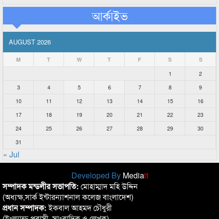
আর্কাইভ
AUGUST 2026
M
T
W
T
F
S
S
1
2
3
4
5
6
7
8
9
10
11
12
13
14
15
16
17
18
19
20
21
22
23
24
25
26
27
28
29
30
31
« Jul
Developed By
Media
it
সম্পাদক মন্ডলীর সভাপতি:
মোহাম্মাদ মহি উদ্দিন
(অধ্যক্ষ,সার্ক ইন্টারন্যাশনাল কলেজ বাংলাদেশ)
প্রধান সম্পাদক:
ইকবাল আহমদ চৌধুরী
(ইংল্যান্ড প্রবাসী, সাংবাদিক ও লেখক)