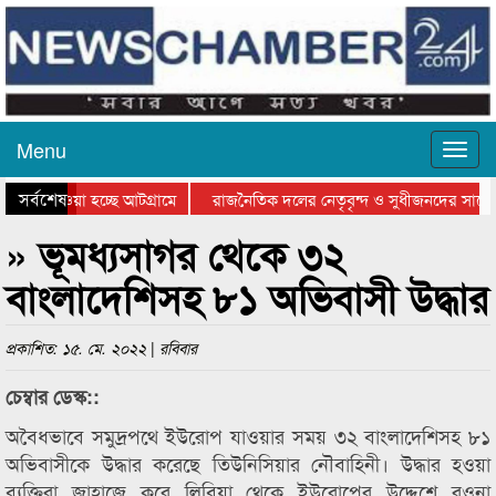
Menu
সর্বশেষ
িয়ে যাওয়া হচ্ছে আটগ্রামে
রাজনৈতিক দলের নেতৃবৃন্দ ও সুধীজনদের সাথে
তিযোগিতার পুরস্কার বিতরণ সম্পন্ন
সিলেটে বাংলাদেশ গ্রুপ থিয়েটার ফেডারেশানের ব
» ভূমধ্যসাগর থেকে ৩২
বাংলাদেশিসহ ৮১ অভিবাসী উদ্ধার
প্রকাশিত: ১৫. মে. ২০২২ | রবিবার
চেম্বার ডেস্ক::
অবৈধভাবে সমুদ্রপথে ইউরোপ যাওয়ার সময় ৩২ বাংলাদেশিসহ ৮১
অভিবাসীকে উদ্ধার করেছে তিউনিসিয়ার নৌবাহিনী। উদ্ধার হওয়া
ব্যক্তিরা জাহাজে করে লিবিয়া থেকে ইউরোপের উদ্দেশে রওনা