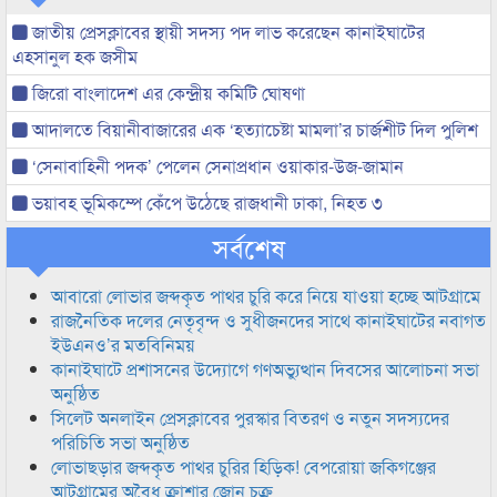
জাতীয় প্রেসক্লাবের স্থায়ী সদস্য পদ লাভ করেছেন কানাইঘাটের
এহসানুল হক জসীম
জিরো বাংলাদেশ এর কেন্দ্রীয় কমিটি ঘোষণা
আদালতে বিয়ানীবাজারের এক ‘হত্যাচেষ্টা মামলা’র চার্জশীট দিল পুলিশ
‘সেনাবাহিনী পদক’ পেলেন সেনাপ্রধান ওয়াকার-উজ-জামান
ভয়াবহ ভূমিকম্পে কেঁপে উঠেছে রাজধানী ঢাকা, নিহত ৩
সর্বশেষ
আবারো লোভার জব্দকৃত পাথর চুরি করে নিয়ে যাওয়া হচ্ছে আটগ্রামে
রাজনৈতিক দলের নেতৃবৃন্দ ও সুধীজনদের সাথে কানাইঘাটের নবাগত
ইউএনও’র মতবিনিময়
কানাইঘাটে প্রশাসনের উদ্যোগে গণঅভ্যুত্থান দিবসের আলোচনা সভা
অনুষ্ঠিত
সিলেট অনলাইন প্রেসক্লাবের পুরস্কার বিতরণ ও নতুন সদস্যদের
পরিচিতি সভা অনুষ্ঠিত
লোভাছড়ার জব্দকৃত পাথর চুরির হিড়িক! বেপরোয়া জকিগঞ্জের
আটগ্রামের অবৈধ ক্রাশার জোন চক্র