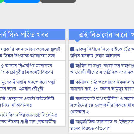
সর্বাধিক পঠিত খবর
এই বিভাগের আরো 
 সরকারি মদন মোহন কলেজে জুলাই
ডাকসু নির্বাচন নিয়ে হাইকোর্টের
্থান দিবস উপলক্ষে আলোচনা সভা
স্থগিত করেছে চেম্বার আদালত
-৫ আসনে বিএনপির মনোনয়ন
জামিন না মঞ্জুর, কারাগারে রাজগঞ্
ী আশিক চৌধুরীর লিফলেট বিতরণ
আওয়ামী লীগের সাংগঠনিক সম্পাদক
মানুষের দীর্ঘশ্বাস শুনতে ধসে পড়া
কানাইঘাটের আলোচিত ইফজাল হত
ারে অ্যাড. এমরান চৌধুরী
মামলার রায়, ১০ জনের আমৃত্যু কারাদ
ট প্রেসক্লাবে প্রবাসী কমিউনিটি
কানাইঘাটে আওয়ামীলীগ ও সহয
ের নিয়ে মতিবিনিময়
সংঘঠনের ১৪ নেতাকর্মীর বিরুদ্ধে মাম
গ্রেফতার ২
ঘাটে বিএনপির জনসভা: সিলেট-৫
র শীষের প্রার্থী চান নেতাকর্মীরা
আন্তর্জাতিক আদালতে ড. ইউনূস
জনের বিরুদ্ধে অভিযোগ