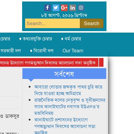
৮ই আগস্ট, ২০২৬ খ্রিস্টাব্দ
চেম্বার
♦ তথ্যপ্রযুক্তি চেম্বার
♦ ধর্ম চেম্বার
 সরকারী দল
♦ বিরোধী দল
Our Team
নের উদ্যোগে গণঅভ্যুত্থান দিবসের আলোচনা সভা অনুষ্ঠিত
সিলেট অনলাইন প্রেস
সর্বশেষ
আবারো লোভার জব্দকৃত পাথর চুরি করে
নিয়ে যাওয়া হচ্ছে আটগ্রামে
রাজনৈতিক দলের নেতৃবৃন্দ ও সুধীজনদের
সাথে কানাইঘাটের নবাগত ইউএনও’র
মতবিনিময়
 ও ডাকসুর
কানাইঘাটে প্রশাসনের উদ্যোগে
গণঅভ্যুত্থান দিবসের আলোচনা সভা
অনুষ্ঠিত
য়ের করেন।