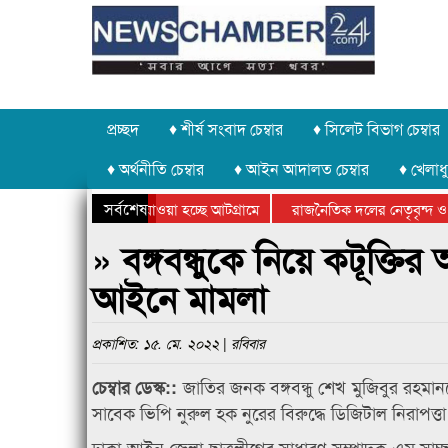
প্রচ্ছদ
♦ শীর্ষ সংবাদ চেম্বার
♦ সিলেট বিভাগ চেম্বার
♦ অর্থনীতি চেম্বার
♦ আইন আদালত চেম্বার
♦ খেলাধু
সর্বশেষ
 পাথর চুরি করে নিয়ে যাওয়া হচ্ছে আটগ্রামে
রাজনৈতিক দলের নেতৃবৃন্দ ও
 বার্ষিক ক্রীড়া প্রতিযোগিতার পুরস্কার বিতরণ সম্পন্ন
সিলেটে বাংলাদেশ গ্রুপ থিয়ে
» বঙ্গবন্ধুকে নিয়ে কটূক্তি
আইনে মামলা
প্রকাশিত: ১৫. মে. ২০২২ | রবিবার
জাতির জনক বঙ্গবন্ধু শেখ মুজিবুর রহম
চেম্বার ডেস্ক::
সাবেক ভিপি নুরুল হক নুরের বিরুদ্ধে ডিজিটাল নিরাপ
ঢাকা আইন জেলা ছাত্রলীগের সাধারণ সম্পাদক এম সা