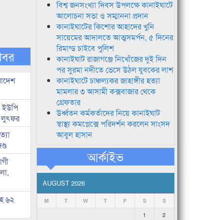
বিশ্ব জনসংখ্যা দিবস উপলক্ষে কানাইঘাটে
আলোচনা সভা ও সম্মাননা প্রদান
কানাইঘাটের কিশোর আহাদের খুনি
সায়েমের আদালতে আত্মসমর্পন, ৫ দিনের
রিমান্ড চাইবে পুলিশ
খবর
কানাইঘাট রাজাগঞ্জে নিখোঁজের দুই দিন
পর সুরমা নদীতে ভেসে উঠল যুবকের লাশ
 আদেশ
কানাইঘাটে চাঞ্চল্যকর জাহাঙ্গীর হত্যা
মামলার ৩ আসামী কক্সবাজার থেকে
গ্রেফতার
জ ইউপি
উর্ধ্বতন কর্মকর্তাদের নিয়ে কানাইঘাট
 লুৎফর
স্বাস্থ্য কমপ্লেক্সে পরিদর্শন করলেন সাংসদ
্যা
আবুল হাসান
ণ্ড
আর্কাইভ
োগী
লা,
AUGUST 2026
সহ ৬২
M
T
W
T
F
S
S
1
2