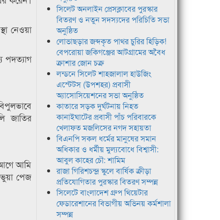
সিলেট অনলাইন প্রেসক্লাবের পুরস্কার
বিতরণ ও নতুন সদস্যদের পরিচিতি সভা
্থা নেওয়া
অনুষ্ঠিত
লোভাছড়ার জব্দকৃত পাথর চুরির হিড়িক!
বেপরোয়া জকিগঞ্জের আটগ্রামের অবৈধ
য পদত্যাগ
ক্রাশার জোন চক্র
লন্ডনে সিলেট শাহজালাল হাউজিং
এস্টেটস (উপশহর) প্রবাসী
অ্যাসোসিয়েশনের সভা অনুষ্ঠিত
 বিপুলভাবে
কাতারে সড়ক দুর্ঘটনায় নিহত
ালি জাতির
কানাইঘাটের প্রবাসী পাঁচ পরিবারকে
খেলাফত মজলিসের নগদ সহায়তা
বিএনপি সকল ধর্মের মানুষের সমান
অধিকার ও ধর্মীয় মুল্যবোধে বিশ্বাসী:
আবুল কাহের চৌ: শামিম
 আগে আমি
রাজা গিরিশচন্দ্র স্কুলে বার্ষিক ক্রীড়া
 ভুয়া পেজ
প্রতিযোগিতার পুরস্কার বিতরণ সম্পন্ন
সিলেটে বাংলাদেশ গ্রুপ থিয়েটার
ফেডারেশানের বিভাগীয় অভিনয় কর্মশালা
সম্পন্ন