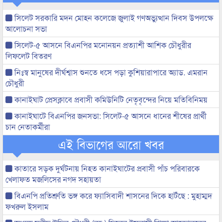
সিলেট সরকারি মদন মোহন কলেজে জুলাই গণঅভ্যুত্থান দিবস উপলক্ষে
আলোচনা সভা
সিলেট-৫ আসনে বিএনপির মনোনয়ন প্রত্যাশী আশিক চৌধুরীর
লিফলেট বিতরণ
নিঃস্ব মানুষের দীর্ঘশ্বাস শুনতে ধসে পড়া কুশিয়ারাপারে অ্যাড. এমরান
চৌধুরী
কানাইঘাট প্রেসক্লাবে প্রবাসী কমিউনিটি নেতৃবৃন্দের নিয়ে মতিবিনিময়
কানাইঘাটে বিএনপির জনসভা: সিলেট-৫ আসনে ধানের শীষের প্রার্থী
চান নেতাকর্মীরা
এই বিভাগের আরো খবর
কাতারে সড়ক দুর্ঘটনায় নিহত কানাইঘাটের প্রবাসী পাঁচ পরিবারকে
খেলাফত মজলিসের নগদ সহায়তা
বিএনপি প্রতিশ্রুতি ভঙ্গ করে ফ্যাসিবাদী শাসনের দিকে হাটঁছে : মুহাম্মদ
ফখরুল ইসলাম