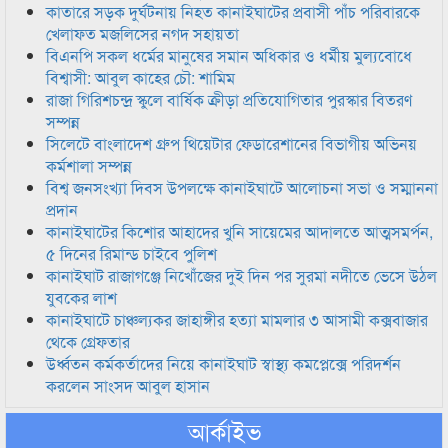
কাতারে সড়ক দুর্ঘটনায় নিহত কানাইঘাটের প্রবাসী পাঁচ পরিবারকে
খেলাফত মজলিসের নগদ সহায়তা
বিএনপি সকল ধর্মের মানুষের সমান অধিকার ও ধর্মীয় মুল্যবোধে
বিশ্বাসী: আবুল কাহের চৌ: শামিম
রাজা গিরিশচন্দ্র স্কুলে বার্ষিক ক্রীড়া প্রতিযোগিতার পুরস্কার বিতরণ
সম্পন্ন
সিলেটে বাংলাদেশ গ্রুপ থিয়েটার ফেডারেশানের বিভাগীয় অভিনয়
কর্মশালা সম্পন্ন
বিশ্ব জনসংখ্যা দিবস উপলক্ষে কানাইঘাটে আলোচনা সভা ও সম্মাননা
প্রদান
কানাইঘাটের কিশোর আহাদের খুনি সায়েমের আদালতে আত্মসমর্পন,
৫ দিনের রিমান্ড চাইবে পুলিশ
কানাইঘাট রাজাগঞ্জে নিখোঁজের দুই দিন পর সুরমা নদীতে ভেসে উঠল
যুবকের লাশ
কানাইঘাটে চাঞ্চল্যকর জাহাঙ্গীর হত্যা মামলার ৩ আসামী কক্সবাজার
থেকে গ্রেফতার
উর্ধ্বতন কর্মকর্তাদের নিয়ে কানাইঘাট স্বাস্থ্য কমপ্লেক্সে পরিদর্শন
করলেন সাংসদ আবুল হাসান
আর্কাইভ