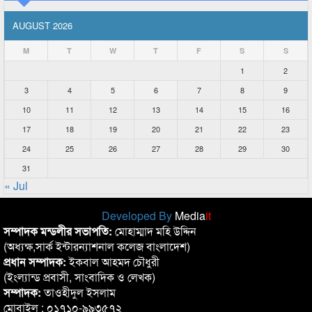
AUGUST 2026
M
T
W
T
F
S
S
1
2
3
4
5
6
7
8
9
10
11
12
13
14
15
16
17
18
19
20
21
22
23
24
25
26
27
28
29
30
31
« Jul
Developed By
Media
it
সম্পাদক মন্ডলীর সভাপতি:
মোহাম্মাদ মহি উদ্দিন
(অধ্যক্ষ,সার্ক ইন্টারন্যাশনাল কলেজ বাংলাদেশ)
প্রধান সম্পাদক:
ইকবাল আহমদ চৌধুরী
(ইংল্যান্ড প্রবাসী, সাংবাদিক ও লেখক)
সম্পাদক:
তাওহীদুল ইসলাম
মোবাইল : ০১৭১০-৯৯৩৫৭২