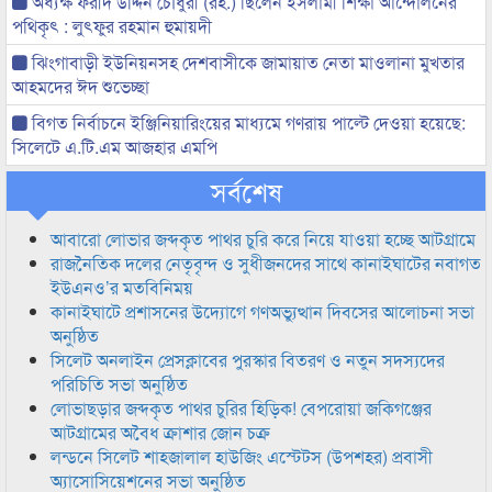
অধ্যক্ষ ফরীদ উদ্দিন চৌধুরী (রহ.) ছিলেন ইসলামী শিক্ষা আন্দোলনের
পথিকৃৎ : লুৎফুর রহমান হুমায়দী
ঝিংগাবাড়ী ইউনিয়নসহ দেশবাসীকে জামায়াত নেতা মাওলানা মুখতার
আহমদের ঈদ শুভেচ্ছা
বিগত নির্বাচনে ইঞ্জিনিয়ারিংয়ের মাধ্যমে গণরায় পাল্টে দেওয়া হয়েছে:
সিলেটে এ.টি.এম আজহার এমপি
সর্বশেষ
আবারো লোভার জব্দকৃত পাথর চুরি করে নিয়ে যাওয়া হচ্ছে আটগ্রামে
রাজনৈতিক দলের নেতৃবৃন্দ ও সুধীজনদের সাথে কানাইঘাটের নবাগত
ইউএনও’র মতবিনিময়
কানাইঘাটে প্রশাসনের উদ্যোগে গণঅভ্যুত্থান দিবসের আলোচনা সভা
অনুষ্ঠিত
সিলেট অনলাইন প্রেসক্লাবের পুরস্কার বিতরণ ও নতুন সদস্যদের
পরিচিতি সভা অনুষ্ঠিত
লোভাছড়ার জব্দকৃত পাথর চুরির হিড়িক! বেপরোয়া জকিগঞ্জের
আটগ্রামের অবৈধ ক্রাশার জোন চক্র
লন্ডনে সিলেট শাহজালাল হাউজিং এস্টেটস (উপশহর) প্রবাসী
অ্যাসোসিয়েশনের সভা অনুষ্ঠিত