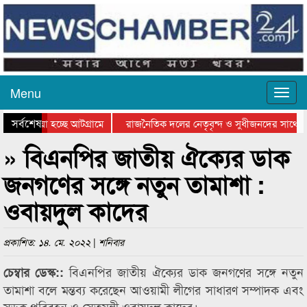
Menu
সর্বশেষ
ে যাওয়া হচ্ছে আটগ্রামে
রাজনৈতিক দলের নেতৃবৃন্দ ও সুধীজনদের সাথে ক
যোগিতার পুরস্কার বিতরণ সম্পন্ন
সিলেটে বাংলাদেশ গ্রুপ থিয়েটার ফেডারেশানের বিভ
» বিএনপির জাতীয় ঐক্যের ডাক
জনগণের সঙ্গে নতুন তামাশা :
ওবায়দুল কাদের
প্রকাশিত: ১৪. মে. ২০২২ | শনিবার
বিএনপির জাতীয় ঐক্যের ডাক জনগণের সঙ্গে নতুন
চেম্বার ডেস্ক::
তামাশা বলে মন্তব্য করেছেন আওয়ামী লীগের সাধারণ সম্পাদক এবং
সড়ক পরিবহন ও সেতুমন্ত্রী ওবায়দুল কাদের।