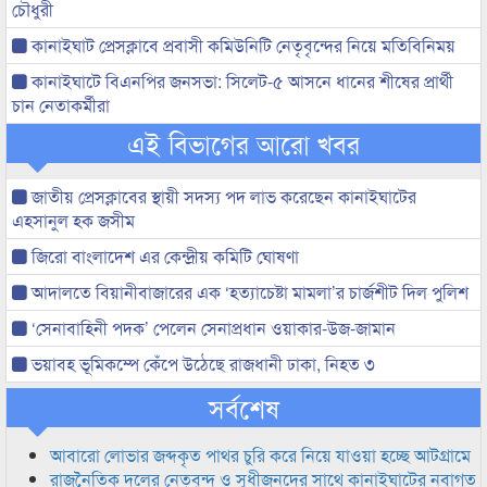
চৌধুরী
কানাইঘাট প্রেসক্লাবে প্রবাসী কমিউনিটি নেতৃবৃন্দের নিয়ে মতিবিনিময়
কানাইঘাটে বিএনপির জনসভা: সিলেট-৫ আসনে ধানের শীষের প্রার্থী
চান নেতাকর্মীরা
এই বিভাগের আরো খবর
জাতীয় প্রেসক্লাবের স্থায়ী সদস্য পদ লাভ করেছেন কানাইঘাটের
এহসানুল হক জসীম
জিরো বাংলাদেশ এর কেন্দ্রীয় কমিটি ঘোষণা
আদালতে বিয়ানীবাজারের এক ‘হত্যাচেষ্টা মামলা’র চার্জশীট দিল পুলিশ
‘সেনাবাহিনী পদক’ পেলেন সেনাপ্রধান ওয়াকার-উজ-জামান
ভয়াবহ ভূমিকম্পে কেঁপে উঠেছে রাজধানী ঢাকা, নিহত ৩
সর্বশেষ
আবারো লোভার জব্দকৃত পাথর চুরি করে নিয়ে যাওয়া হচ্ছে আটগ্রামে
রাজনৈতিক দলের নেতৃবৃন্দ ও সুধীজনদের সাথে কানাইঘাটের নবাগত