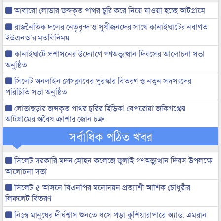
আবারো লোভার জব্দকৃত পাথর চুরি করে নিয়ে যাওয়া হচ্ছে আটগ্রামে
রাজনৈতিক দলের নেতৃবৃন্দ ও সুধীজনদের সাথে কানাইঘাটের নবাগত
ইউএনও’র মতবিনিময়
কানাইঘাটে প্রশাসনের উদ্যোগে গণঅভ্যুত্থান দিবসের আলোচনা সভা
অনুষ্ঠিত
সিলেট অনলাইন প্রেসক্লাবের পুরস্কার বিতরণ ও নতুন সদস্যদের
পরিচিতি সভা অনুষ্ঠিত
লোভাছড়ার জব্দকৃত পাথর চুরির হিড়িক! বেপরোয়া জকিগঞ্জের
আটগ্রামের অবৈধ ক্রাশার জোন চক্র
সর্বাধিক পঠিত খবর
সিলেট সরকারি মদন মোহন কলেজে জুলাই গণঅভ্যুত্থান দিবস উপলক্ষে
আলোচনা সভা
সিলেট-৫ আসনে বিএনপির মনোনয়ন প্রত্যাশী আশিক চৌধুরীর
লিফলেট বিতরণ
নিঃস্ব মানুষের দীর্ঘশ্বাস শুনতে ধসে পড়া কুশিয়ারাপারে অ্যাড. এমরান