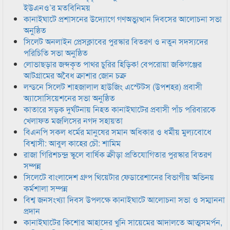
ইউএনও’র মতবিনিময়
কানাইঘাটে প্রশাসনের উদ্যোগে গণঅভ্যুত্থান দিবসের আলোচনা সভা
অনুষ্ঠিত
সিলেট অনলাইন প্রেসক্লাবের পুরস্কার বিতরণ ও নতুন সদস্যদের
পরিচিতি সভা অনুষ্ঠিত
লোভাছড়ার জব্দকৃত পাথর চুরির হিড়িক! বেপরোয়া জকিগঞ্জের
আটগ্রামের অবৈধ ক্রাশার জোন চক্র
লন্ডনে সিলেট শাহজালাল হাউজিং এস্টেটস (উপশহর) প্রবাসী
অ্যাসোসিয়েশনের সভা অনুষ্ঠিত
কাতারে সড়ক দুর্ঘটনায় নিহত কানাইঘাটের প্রবাসী পাঁচ পরিবারকে
খেলাফত মজলিসের নগদ সহায়তা
বিএনপি সকল ধর্মের মানুষের সমান অধিকার ও ধর্মীয় মুল্যবোধে
বিশ্বাসী: আবুল কাহের চৌ: শামিম
রাজা গিরিশচন্দ্র স্কুলে বার্ষিক ক্রীড়া প্রতিযোগিতার পুরস্কার বিতরণ
সম্পন্ন
সিলেটে বাংলাদেশ গ্রুপ থিয়েটার ফেডারেশানের বিভাগীয় অভিনয়
কর্মশালা সম্পন্ন
বিশ্ব জনসংখ্যা দিবস উপলক্ষে কানাইঘাটে আলোচনা সভা ও সম্মাননা
প্রদান
কানাইঘাটের কিশোর আহাদের খুনি সায়েমের আদালতে আত্মসমর্পন,