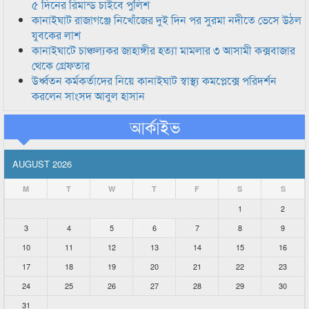
৫ দিনের রিমান্ড চাইবে পুলিশ
কানাইঘাট রাজাগঞ্জে নিখোঁজের দুই দিন পর সুরমা নদীতে ভেসে উঠল
যুবকের লাশ
কানাইঘাটে চাঞ্চল্যকর জাহাঙ্গীর হত্যা মামলার ৩ আসামী কক্সবাজার
থেকে গ্রেফতার
উর্ধ্বতন কর্মকর্তাদের নিয়ে কানাইঘাট স্বাস্থ্য কমপ্লেক্সে পরিদর্শন
করলেন সাংসদ আবুল হাসান
আর্কাইভ
AUGUST 2026
M
T
W
T
F
S
S
1
2
3
4
5
6
7
8
9
10
11
12
13
14
15
16
17
18
19
20
21
22
23
24
25
26
27
28
29
30
31