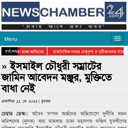
Menu
সর্বশেষ
িয়ে যাওয়া হচ্ছে আটগ্রামে
রাজনৈতিক দলের নেতৃবৃন্দ ও সুধীজনদের সাথে 
িযোগিতার পুরস্কার বিতরণ সম্পন্ন
সিলেটে বাংলাদেশ গ্রুপ থিয়েটার ফেডারেশানের বি
» ইসমাইল চৌধুরী সম্রাটের
জামিন আবেদন মঞ্জুর, মুক্তিতে
বাধা নেই
প্রকাশিত: ১১. মে. ২০২২ | বুধবার
অবৈধ সম্পদ অর্জনের অভিযোগে দুর্নীতি দমন
চেম্বার ডেস্ক::
কমিশনের (দুদক) করা মামলায় ঢাকা মহানগর দক্ষিণ যুবলীগের
বহিষ্কৃত সভাপতি ইসমাইল চৌধুরী সম্রাটের জামিন আবেদন মঞ্জুর