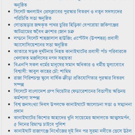
অনুষ্ঠিত
সিলেট অনলাইন প্রেসক্লাবের পুরস্কার বিতরণ ও নতুন সদস্যদের
পরিচিতি সভা অনুষ্ঠিত
লোভাছড়ার জব্দকৃত পাথর চুরির হিড়িক! বেপরোয়া জকিগঞ্জের
আটগ্রামের অবৈধ ক্রাশার জোন চক্র
লন্ডনে সিলেট শাহজালাল হাউজিং এস্টেটস (উপশহর) প্রবাসী
অ্যাসোসিয়েশনের সভা অনুষ্ঠিত
কাতারে সড়ক দুর্ঘটনায় নিহত কানাইঘাটের প্রবাসী পাঁচ পরিবারকে
খেলাফত মজলিসের নগদ সহায়তা
বিএনপি সকল ধর্মের মানুষের সমান অধিকার ও ধর্মীয় মুল্যবোধে
বিশ্বাসী: আবুল কাহের চৌ: শামিম
রাজা গিরিশচন্দ্র স্কুলে বার্ষিক ক্রীড়া প্রতিযোগিতার পুরস্কার বিতরণ
সম্পন্ন
সিলেটে বাংলাদেশ গ্রুপ থিয়েটার ফেডারেশানের বিভাগীয় অভিনয়
কর্মশালা সম্পন্ন
বিশ্ব জনসংখ্যা দিবস উপলক্ষে কানাইঘাটে আলোচনা সভা ও সম্মাননা
প্রদান
কানাইঘাটের কিশোর আহাদের খুনি সায়েমের আদালতে আত্মসমর্পন,
৫ দিনের রিমান্ড চাইবে পুলিশ
কানাইঘাট রাজাগঞ্জে নিখোঁজের দুই দিন পর সুরমা নদীতে ভেসে উঠল