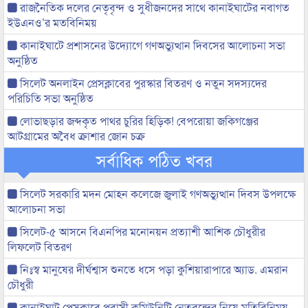
রাজনৈতিক দলের নেতৃবৃন্দ ও সুধীজনদের সাথে কানাইঘাটের নবাগত
ইউএনও’র মতবিনিময়
কানাইঘাটে প্রশাসনের উদ্যোগে গণঅভ্যুত্থান দিবসের আলোচনা সভা
অনুষ্ঠিত
সিলেট অনলাইন প্রেসক্লাবের পুরস্কার বিতরণ ও নতুন সদস্যদের
পরিচিতি সভা অনুষ্ঠিত
লোভাছড়ার জব্দকৃত পাথর চুরির হিড়িক! বেপরোয়া জকিগঞ্জের
আটগ্রামের অবৈধ ক্রাশার জোন চক্র
সর্বাধিক পঠিত খবর
সিলেট সরকারি মদন মোহন কলেজে জুলাই গণঅভ্যুত্থান দিবস উপলক্ষে
আলোচনা সভা
সিলেট-৫ আসনে বিএনপির মনোনয়ন প্রত্যাশী আশিক চৌধুরীর
লিফলেট বিতরণ
নিঃস্ব মানুষের দীর্ঘশ্বাস শুনতে ধসে পড়া কুশিয়ারাপারে অ্যাড. এমরান
চৌধুরী
কানাইঘাট প্রেসক্লাবে প্রবাসী কমিউনিটি নেতৃবৃন্দের নিয়ে মতিবিনিময়