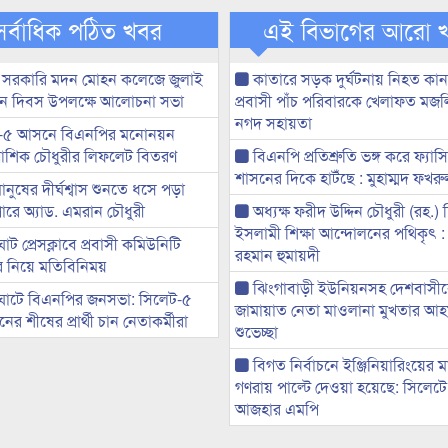
সর্বাধিক পঠিত খবর
এই বিভাগের আরো 
 সরকারি মদন মোহন কলেজে জুলাই
কাতারে সড়ক দুর্ঘটনায় নিহত কা
্থান দিবস উপলক্ষে আলোচনা সভা
প্রবাসী পাঁচ পরিবারকে খেলাফত মজ
নগদ সহায়তা
-৫ আসনে বিএনপির মনোনয়ন
ী আশিক চৌধুরীর লিফলেট বিতরণ
বিএনপি প্রতিশ্রুতি ভঙ্গ করে ফ্যাস
শাসনের দিকে হাটঁছে : মুহাম্মদ ফখ
মানুষের দীর্ঘশ্বাস শুনতে ধসে পড়া
ারে অ্যাড. এমরান চৌধুরী
অধ্যক্ষ ফরীদ উদ্দিন চৌধুরী (রহ.)
ইসলামী শিক্ষা আন্দোলনের পথিকৃৎ :
ট প্রেসক্লাবে প্রবাসী কমিউনিটি
রহমান হুমায়দী
ের নিয়ে মতিবিনিময়
ঝিংগাবাড়ী ইউনিয়নসহ দেশবাসী
ঘাটে বিএনপির জনসভা: সিলেট-৫
জামায়াত নেতা মাওলানা মুখতার আ
র শীষের প্রার্থী চান নেতাকর্মীরা
শুভেচ্ছা
বিগত নির্বাচনে ইঞ্জিনিয়ারিংয়ের ম
গণরায় পাল্টে দেওয়া হয়েছে: সিলেট
আজহার এমপি