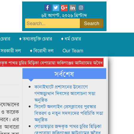
৬ই আগস্ট, ২০২৬ খ্রিস্টাব্দ
চেম্বার
♦ তথ্যপ্রযুক্তি চেম্বার
♦ ধর্ম চেম্বার
 সরকারী দল
♦ বিরোধী দল
Our Team
 পাথর চুরির হিড়িক! বেপরোয়া জকিগঞ্জের আটগ্রামের অবৈধ ক্রাশার জোন চক্র
সর্বশেষ
কানাইঘাটে প্রশাসনের উদ্যোগে
গণঅভ্যুত্থান দিবসের আলোচনা সভা
অনুষ্ঠিত
যোদ্ধাদের
সিলেট অনলাইন প্রেসক্লাবের পুরস্কার
য়া ও তারেক
বিতরণ ও নতুন সদস্যদের পরিচিতি সভা
 করবে। এর
অনুষ্ঠিত
কার আবারো
লোভাছড়ার জব্দকৃত পাথর চুরির হিড়িক!
বেপরোয়া জকিগঞ্জের আটগ্রামের অবৈধ
্রতিহত করা