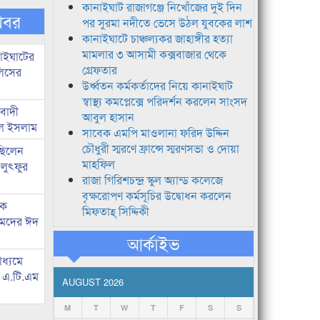
কানাইঘাট রাজাগঞ্জে নিখোঁজের দুই দিন
খবর
পর সুরমা নদীতে ভেসে উঠল যুবকের লাশ
কানাইঘাটে চাঞ্চল্যকর জাহাঙ্গীর হত্যা
মামলার ৩ আসামী কক্সবাজার থেকে
নাইঘাটের
গ্রেফতার
লিসের
উর্ধ্বতন কর্মকর্তাদের নিয়ে কানাইঘাট
স্বাস্থ্য কমপ্লেক্সে পরিদর্শন করলেন সাংসদ
িবাদী
আবুল হাসান
রুল ইসলাম
সাবেক এমপি মাওলানা ফরিদ উদ্দিন
চৌধুরী স্মরণে ফ্রান্সে স্মরণসভা ও দোয়া
 ছিলেন
মাহফিল
 লুৎফুর
রাজা গিরিশচন্দ্র স্কুল অ্যান্ড কলেজে
বৃক্ষরোপণ কর্মসূচির উদ্বোধন করলেন
কে
মিফতাহ্ সিদ্দিকী
হমদের ঈদ
আর্কাইভ
াধ্যমে
ে এ.টি.এম
AUGUST 2026
M
T
W
T
F
S
S