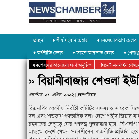
প্রচ্ছদ
♦ শীর্ষ সংবাদ চেম্বার
♦ সিলেট বিভাগ চেম্বার
♦ অর্থনীতি চেম্বার
♦ আইন আদালত চেম্বার
♦ খেলাধু
সর্বশেষ
দ্যোগে গণঅভ্যুত্থান দিবসের আলোচনা সভা অনুষ্ঠিত
সিলেট অনলাইন প্রেসক্লাবে
পলক্ষে কানাইঘাটে আলোচনা সভা ও সম্মাননা প্রদান
কানাইঘাটের কিশোর আহাদের
» বিয়ানীবাজার শেওলা ই
প্রকাশিত: ২১. এপ্রিল. ২০২২ | বৃহস্পতিবার
বিএনপির কেন্দ্রীয় নির্বাহী কমিটির সদস্য ও সাবেক স
দল এবং শতভাগ গণতান্ত্রিক দল। দেশে শহীদ জিয়ার মাধ্য
রহমানের নেতৃত্বে ফের গণতন্ত্র পুনরুদ্ধার হবে। বিএ
মাধ্যমে দেশে যেমন সহনশীলের রাজনীতি প্রতিষ্ঠা হব
প্রহসনের নির্বাচনে ক্ষমতা যাওয়ার ষড়যন্ত্র করে তাহলে 