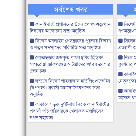
সর্বশেষ খবর
কানাইঘাটে প্রশাসনের উদ্যোগে গণঅভ্যুত্থান
সিলেট
দিবসের আলোচনা সভা অনুষ্ঠিত
গণঅভ্যুত
সিলেট অনলাইন প্রেসক্লাবের পুরস্কার বিতরণ
সিলেট
ও নতুন সদস্যদের পরিচিতি সভা অনুষ্ঠিত
প্রত্যাশ
লোভাছড়ার জব্দকৃত পাথর চুরির হিড়িক!
নিঃস্ব 
বেপরোয়া জকিগঞ্জের আটগ্রামের অবৈধ ক্রাশার
কুশিয়ারাপ
জোন চক্র
কানাইঘা
লন্ডনে সিলেট শাহজালাল হাউজিং এস্টেটস
নেতৃবৃন্দ
(উপশহর) প্রবাসী অ্যাসোসিয়েশনের সভা
কানাই
অনুষ্ঠিত
আসনে ধানে
কাতারে সড়ক দুর্ঘটনায় নিহত কানাইঘাটের
প্রবাসী পাঁচ পরিবারকে খেলাফত মজলিসের
নগদ সহায়তা