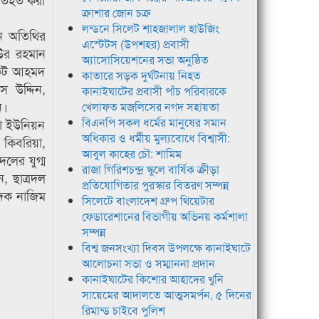
ক্রাশার জোন চক্র
লন্ডনে সিলেট শাহজালাল হাউজিং
ন অতিথির
এস্টেটস (উপশহর) প্রবাসী
উর রহমান
অ্যাসোসিয়েশনের সভা অনুষ্ঠিত
কেট আহমদ
কাতারে সড়ক দুর্ঘটনায় নিহত
 উদ্দিন,
কানাইঘাটের প্রবাসী পাঁচ পরিবারকে
ন।
খেলাফত মজলিসের নগদ সহায়তা
বিএনপি সকল ধর্মের মানুষের সমান
তা ইউনিয়ন
অধিকার ও ধর্মীয় মুল্যবোধে বিশ্বাসী:
 কিবরিয়া,
আবুল কাহের চৌ: শামিম
লের যুগ্ম
রাজা গিরিশচন্দ্র স্কুলে বার্ষিক ক্রীড়া
, ছাত্রদল
প্রতিযোগিতার পুরস্কার বিতরণ সম্পন্ন
াদক নাজিম
সিলেটে বাংলাদেশ গ্রুপ থিয়েটার
ফেডারেশানের বিভাগীয় অভিনয় কর্মশালা
সম্পন্ন
বিশ্ব জনসংখ্যা দিবস উপলক্ষে কানাইঘাটে
আলোচনা সভা ও সম্মাননা প্রদান
কানাইঘাটের কিশোর আহাদের খুনি
সায়েমের আদালতে আত্মসমর্পন, ৫ দিনের
রিমান্ড চাইবে পুলিশ