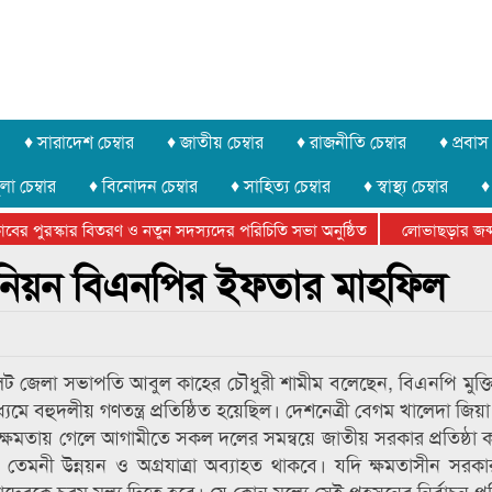
♦ সারাদেশ চেম্বার
♦ জাতীয় চেম্বার
♦ রাজনীতি চেম্বার
♦ প্রবাস 
লা চেম্বার
♦ বিনোদন চেম্বার
♦ সাহিত্য চেম্বার
♦ স্বাস্থ্য চেম্বার
♦
র পুরস্কার বিতরণ ও নতুন সদস্যদের পরিচিতি সভা অনুষ্ঠিত
লোভাছড়ার জব্দকৃত
 খুনি সায়েমের আদালতে আত্মসমর্পন, ৫ দিনের রিমান্ড চাইবে পুলিশ
উনিয়ন বিএনপির ইফতার মাহফিল
িলেট জেলা সভাপতি আবুল কাহের চৌধুরী শামীম বলেছেন, বিএনপি মুক্তি
মে বহুদলীয় গণতন্ত্র প্রতিষ্ঠিত হয়েছিল। দেশনেত্রী বেগম খালেদা জি
নপি ক্ষমতায় গেলে আগামীতে সকল দলের সমন্বয়ে জাতীয় সরকার প্রতিষ্ঠা
ে তেমনী উন্নয়ন ও অগ্রযাত্রা অব্যাহত থাকবে। যদি ক্ষমতাসীন সর
তাদেরকে চরম মূল্য দিতে হবে। যে কোন মূল্যে সেই প্রহসনের নির্বাচন প