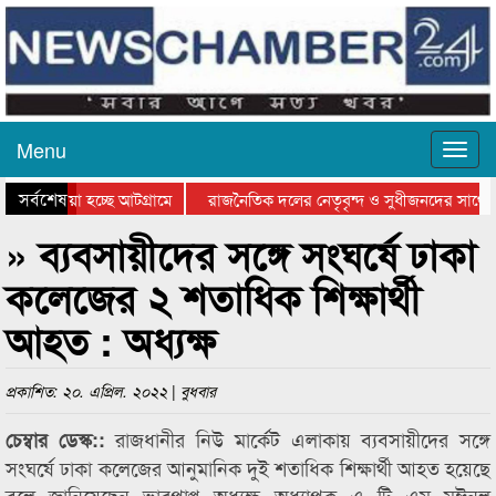
Menu
সর্বশেষ
য়ে যাওয়া হচ্ছে আটগ্রামে
রাজনৈতিক দলের নেতৃবৃন্দ ও সুধীজনদের সাথে 
িযোগিতার পুরস্কার বিতরণ সম্পন্ন
সিলেটে বাংলাদেশ গ্রুপ থিয়েটার ফেডারেশানের বি
» ব্যবসায়ীদের সঙ্গে সংঘর্ষে ঢাকা
কলেজের ২ শতাধিক শিক্ষার্থী
আহত : অধ্যক্ষ
প্রকাশিত: ২০. এপ্রিল. ২০২২ | বুধবার
রাজধানীর নিউ মার্কেট এলাকায় ব্যবসায়ীদের সঙ্গে
চেম্বার ডেস্ক::
সংঘর্ষে ঢাকা কলেজের আনুমানিক দুই শতাধিক শিক্ষার্থী আহত হয়েছে
বলে জানিয়েছেন ভারপ্রাপ্ত অধ্যক্ষ অধ্যাপক এ টি এম মঈনুল