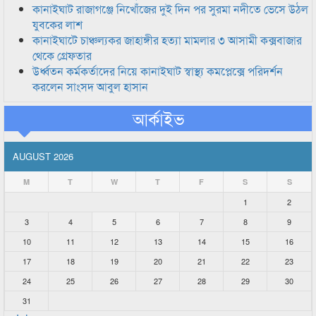
কানাইঘাট রাজাগঞ্জে নিখোঁজের দুই দিন পর সুরমা নদীতে ভেসে উঠল
যুবকের লাশ
কানাইঘাটে চাঞ্চল্যকর জাহাঙ্গীর হত্যা মামলার ৩ আসামী কক্সবাজার
থেকে গ্রেফতার
উর্ধ্বতন কর্মকর্তাদের নিয়ে কানাইঘাট স্বাস্থ্য কমপ্লেক্সে পরিদর্শন
করলেন সাংসদ আবুল হাসান
আর্কাইভ
AUGUST 2026
M
T
W
T
F
S
S
1
2
3
4
5
6
7
8
9
10
11
12
13
14
15
16
17
18
19
20
21
22
23
24
25
26
27
28
29
30
31