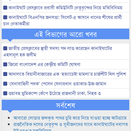
কানাইঘাট প্রেসক্লাবে প্রবাসী কমিউনিটি নেতৃবৃন্দের নিয়ে মতিবিনিময়
কানাইঘাটে বিএনপির জনসভা: সিলেট-৫ আসনে ধানের শীষের প্রার্থী
চান নেতাকর্মীরা
এই বিভাগের আরো খবর
জাতীয় প্রেসক্লাবের স্থায়ী সদস্য পদ লাভ করেছেন কানাইঘাটের
এহসানুল হক জসীম
জিরো বাংলাদেশ এর কেন্দ্রীয় কমিটি ঘোষণা
আদালতে বিয়ানীবাজারের এক ‘হত্যাচেষ্টা মামলা’র চার্জশীট দিল পুলিশ
‘সেনাবাহিনী পদক’ পেলেন সেনাপ্রধান ওয়াকার-উজ-জামান
ভয়াবহ ভূমিকম্পে কেঁপে উঠেছে রাজধানী ঢাকা, নিহত ৩
সর্বশেষ
আবারো লোভার জব্দকৃত পাথর চুরি করে নিয়ে যাওয়া হচ্ছে আটগ্রামে
রাজনৈতিক দলের নেতৃবৃন্দ ও সুধীজনদের সাথে কানাইঘাটের নবাগত
ইউএনও’র মতবিনিময়