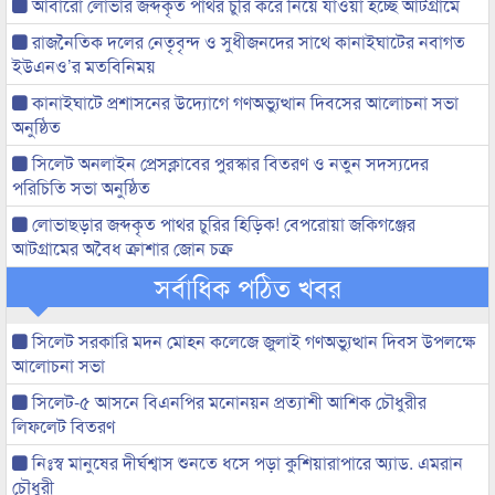
আবারো লোভার জব্দকৃত পাথর চুরি করে নিয়ে যাওয়া হচ্ছে আটগ্রামে
রাজনৈতিক দলের নেতৃবৃন্দ ও সুধীজনদের সাথে কানাইঘাটের নবাগত
ইউএনও’র মতবিনিময়
কানাইঘাটে প্রশাসনের উদ্যোগে গণঅভ্যুত্থান দিবসের আলোচনা সভা
অনুষ্ঠিত
সিলেট অনলাইন প্রেসক্লাবের পুরস্কার বিতরণ ও নতুন সদস্যদের
পরিচিতি সভা অনুষ্ঠিত
লোভাছড়ার জব্দকৃত পাথর চুরির হিড়িক! বেপরোয়া জকিগঞ্জের
আটগ্রামের অবৈধ ক্রাশার জোন চক্র
সর্বাধিক পঠিত খবর
সিলেট সরকারি মদন মোহন কলেজে জুলাই গণঅভ্যুত্থান দিবস উপলক্ষে
আলোচনা সভা
সিলেট-৫ আসনে বিএনপির মনোনয়ন প্রত্যাশী আশিক চৌধুরীর
লিফলেট বিতরণ
নিঃস্ব মানুষের দীর্ঘশ্বাস শুনতে ধসে পড়া কুশিয়ারাপারে অ্যাড. এমরান
চৌধুরী