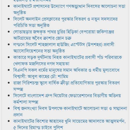
কানাইঘাটে প্রশাসনের উদ্যোগে গণঅভ্যুত্থান দিবসের আলোচনা সভা
অনুষ্ঠিত
সিলেট অনলাইন প্রেসক্লাবের পুরস্কার বিতরণ ও নতুন সদস্যদের
পরিচিতি সভা অনুষ্ঠিত
লোভাছড়ার জব্দকৃত পাথর চুরির হিড়িক! বেপরোয়া জকিগঞ্জের
আটগ্রামের অবৈধ ক্রাশার জোন চক্র
লন্ডনে সিলেট শাহজালাল হাউজিং এস্টেটস (উপশহর) প্রবাসী
অ্যাসোসিয়েশনের সভা অনুষ্ঠিত
কাতারে সড়ক দুর্ঘটনায় নিহত কানাইঘাটের প্রবাসী পাঁচ পরিবারকে
খেলাফত মজলিসের নগদ সহায়তা
বিএনপি সকল ধর্মের মানুষের সমান অধিকার ও ধর্মীয় মুল্যবোধে
বিশ্বাসী: আবুল কাহের চৌ: শামিম
রাজা গিরিশচন্দ্র স্কুলে বার্ষিক ক্রীড়া প্রতিযোগিতার পুরস্কার বিতরণ
সম্পন্ন
সিলেটে বাংলাদেশ গ্রুপ থিয়েটার ফেডারেশানের বিভাগীয় অভিনয়
কর্মশালা সম্পন্ন
বিশ্ব জনসংখ্যা দিবস উপলক্ষে কানাইঘাটে আলোচনা সভা ও সম্মাননা
প্রদান
কানাইঘাটের কিশোর আহাদের খুনি সায়েমের আদালতে আত্মসমর্পন,
৫ দিনের রিমান্ড চাইবে পুলিশ